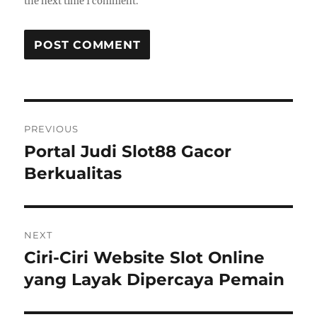
the next time I comment.
Post
PREVIOUS
navigation
Portal Judi Slot88 Gacor
Previous
post:
Berkualitas
NEXT
Ciri-Ciri Website Slot Online
Next
post:
yang Layak Dipercaya Pemain