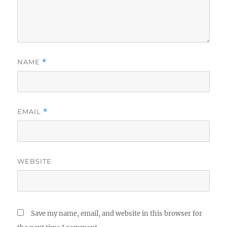
NAME
*
EMAIL
*
WEBSITE
Save my name, email, and website in this browser for