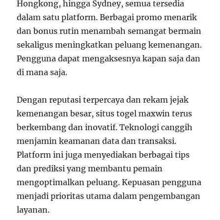
Hongkong, hingga Sydney, semua tersedia
dalam satu platform. Berbagai promo menarik
dan bonus rutin menambah semangat bermain
sekaligus meningkatkan peluang kemenangan.
Pengguna dapat mengaksesnya kapan saja dan
di mana saja.
Dengan reputasi terpercaya dan rekam jejak
kemenangan besar, situs togel maxwin terus
berkembang dan inovatif. Teknologi canggih
menjamin keamanan data dan transaksi.
Platform ini juga menyediakan berbagai tips
dan prediksi yang membantu pemain
mengoptimalkan peluang. Kepuasan pengguna
menjadi prioritas utama dalam pengembangan
layanan.