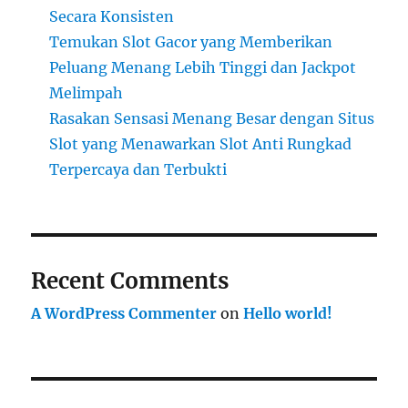
Secara Konsisten
Temukan Slot Gacor yang Memberikan
Peluang Menang Lebih Tinggi dan Jackpot
Melimpah
Rasakan Sensasi Menang Besar dengan Situs
Slot yang Menawarkan Slot Anti Rungkad
Terpercaya dan Terbukti
Recent Comments
A WordPress Commenter
on
Hello world!