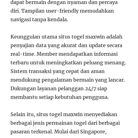
dapat bermain dengan nyaman dan percaya
diri. Tampilan user-friendly memudahkan
navigasi tanpa kendala.
Keunggulan utama situs togel maxwin adalah
penyajian data yang akurat dan update secara
real-time. Member mendapatkan informasi
terbaru untuk meningkatkan peluang menang.
Sistem transaksi yang cepat dan aman
mendukung pengalaman bermain yang lancar.
Dukungan layanan pelanggan 24/7 siap
membantu setiap kebutuhan pengguna.
Selain itu, situs togel maxwin menyediakan
berbagai jenis permainan togel dari berbagai
pasaran terkenal. Mulai dari Singapore,