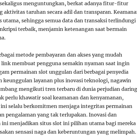
kaligus menguntungkan, berkat adanya fitur-fitur
aktivitas taruhan secara adil dan transparan. Keaman
as utama, sehingga semua data dan transaksi terlindungi
nkripsi terbaik, menjamin ketenangan saat bermain
ma.
erbagai metode pembayaran dan akses yang mudah
n link membuat pengguna semakin nyaman saat ingin
am permainan slot unggulan dari berbagai penyedia
 keunggulan layanan plus inovasi teknologi, nagawin
embang mengikuti tren terbaru di dunia perjudian daring
ak perlu khawatir soal keamanan dan kenyamanan,
 ini selalu berkomitmen menjaga integritas permainan
n pengalaman yang tak terlupakan. Inovasi dan
ini menjadikan situs slot ini pilihan utama bagi mereka
sakan sensasi naga dan keberuntungan yang melimpah.