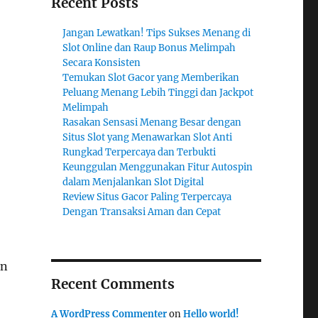
Recent Posts
Jangan Lewatkan! Tips Sukses Menang di
Slot Online dan Raup Bonus Melimpah
Secara Konsisten
Temukan Slot Gacor yang Memberikan
Peluang Menang Lebih Tinggi dan Jackpot
Melimpah
Rasakan Sensasi Menang Besar dengan
Situs Slot yang Menawarkan Slot Anti
Rungkad Terpercaya dan Terbukti
Keunggulan Menggunakan Fitur Autospin
dalam Menjalankan Slot Digital
Review Situs Gacor Paling Terpercaya
Dengan Transaksi Aman dan Cepat
an
Recent Comments
A WordPress Commenter
on
Hello world!