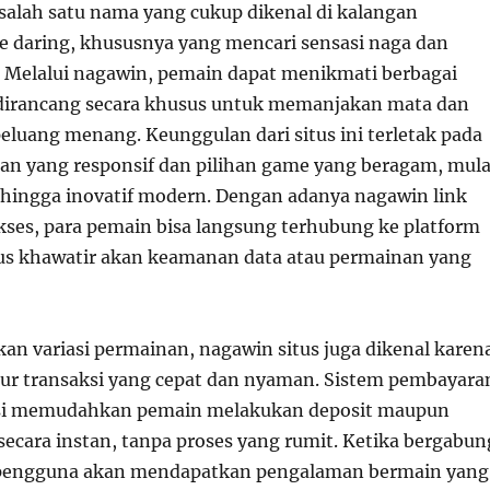
salah satu nama yang cukup dikenal di kalangan
daring, khususnya yang mencari sensasi naga dan
 Melalui nagawin, pemain dapat menikmati berbagai
 dirancang secara khusus untuk memanjakan mata dan
luang menang. Keunggulan dari situs ini terletak pada
an yang responsif dan pilihan game yang beragam, mula
k hingga inovatif modern. Dengan adanya nagawin link
ses, para pemain bisa langsung terhubung ke platform
us khawatir akan keamanan data atau permainan yang
an variasi permainan, nagawin situs juga dikenal karen
ur transaksi yang cepat dan nyaman. Sistem pembayara
asi memudahkan pemain melakukan deposit maupun
secara instan, tanpa proses yang rumit. Ketika bergabun
i, pengguna akan mendapatkan pengalaman bermain yang