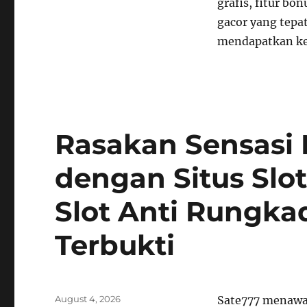
grafis, fitur bo
gacor yang tep
mendapatkan ke
Rasakan Sensasi
dengan Situs Sl
Slot Anti Rungka
Terbukti
Posted
August 4, 2026
Sate777 menawa