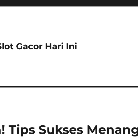
lot Gacor Hari Ini
! Tips Sukses Menan