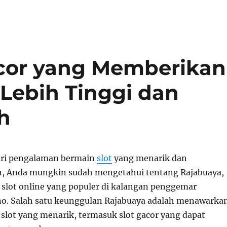
cor yang Memberikan
Lebih Tinggi dan
h
ari pengalaman bermain
slot
yang menarik dan
 Anda mungkin sudah mengetahui tentang Rajabuaya,
 slot online yang populer di kalangan penggemar
o. Salah satu keunggulan Rajabuaya adalah menawarka
 slot yang menarik, termasuk slot gacor yang dapat