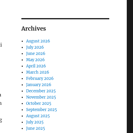
Archives
August 2026
i
July 2026
June 2026
May 2026
April 2026
March 2026
February 2026
January 2026
December 2025
a
November 2025
n
October 2025
September 2025
August 2025
g
July 2025
June 2025