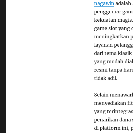
Bonus
nagawin
adalah 
Melimpah
penggemar game 
Secara
kekuatan magis.
Konsisten
game slot yang
meningkatkan pe
layanan pelangg
dari tema klasi
yang mudah diak
resmi tanpa har
tidak adil.
Selain menawark
menyediakan fit
yang terintegr
penarikan dana 
di platform in