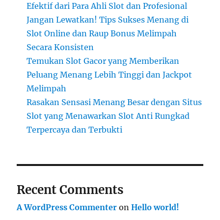
Efektif dari Para Ahli Slot dan Profesional
Jangan Lewatkan! Tips Sukses Menang di
Slot Online dan Raup Bonus Melimpah
Secara Konsisten
Temukan Slot Gacor yang Memberikan
Peluang Menang Lebih Tinggi dan Jackpot
Melimpah
Rasakan Sensasi Menang Besar dengan Situs
Slot yang Menawarkan Slot Anti Rungkad
Terpercaya dan Terbukti
Recent Comments
A WordPress Commenter
on
Hello world!