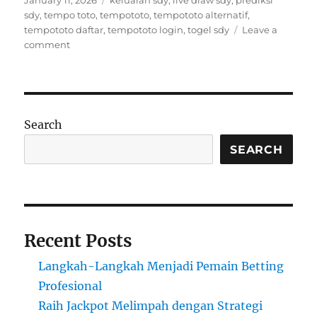
January 11, 2026
keluaran sdy
,
live draw sdy
,
prediksi
on
sdy
,
tempo toto
,
tempototo
,
tempototo alternatif
,
tempototo daftar
,
tempototo login
,
togel sdy
Leave a
on
comment
Panduan
Bermain
Togel
Aman
dan
Search
Terpercaya
SEARCH
Recent Posts
Langkah-Langkah Menjadi Pemain Betting
Profesional
Raih Jackpot Melimpah dengan Strategi