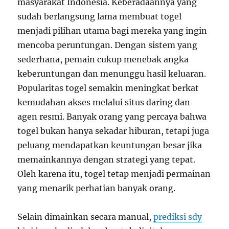
masyarakat Indonesia. Keberadaannya yang
sudah berlangsung lama membuat togel
menjadi pilihan utama bagi mereka yang ingin
mencoba peruntungan. Dengan sistem yang
sederhana, pemain cukup menebak angka
keberuntungan dan menunggu hasil keluaran.
Popularitas togel semakin meningkat berkat
kemudahan akses melalui situs daring dan
agen resmi. Banyak orang yang percaya bahwa
togel bukan hanya sekadar hiburan, tetapi juga
peluang mendapatkan keuntungan besar jika
memainkannya dengan strategi yang tepat.
Oleh karena itu, togel tetap menjadi permainan
yang menarik perhatian banyak orang.
Selain dimainkan secara manual,
prediksi sdy