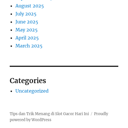
August 2025
July 2025
June 2025
May 2025
April 2025
March 2025
Categories
Uncategorized
Tips dan Trik Menang di Slot Gacor Hari Ini
Proudly
powered by WordPress