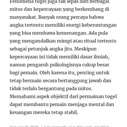
Fenomena togel juga tak lepas dari berbagai
mitos dan kepercayaan yang berkembang di
masyarakat. Banyak orang percaya bahwa
angka tertentu memiliki energi keberuntungan
yang bisa membawa kemenangan. Ada pula
yang mengandalkan mimpi atau ritual tertentu
sebagai petunjuk angka jitu. Meskipun
kepercayaan ini tidak memiliki dasar ilmiah,
namun pengaruh psikologisnya cukup besar
bagi pemain. Oleh karena itu, penting untuk
tetap bermain secara bertanggung jawab dan
tidak terlalu bergantung pada mitos.
Memahami aspek objektif dari permainan togel
dapat membantu pemain menjaga mental dan
keuangan mereka tetap stabil.
Posted
Tags