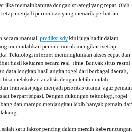
r jika memainkannya dengan strategi yang tepat. Oleh
el tetap menjadi permainan yang menarik perhatian
n secara manual,
prediksi sdy
kini juga hadir dalam
 yang memudahkan pemain untuk mengikuti setiap
ka. Teknologi internet memungkinkan akses cepat dan
at hasil keluaran secara real-time. Banyak situs resmi
 data lengkap hasil angka togel dari berbagai daerah,
 bisa melakukan analisis dengan lebih mudah.
an transaksi juga menjadi prioritas utama, agar pemain
aat berpartisipasi. Dengan dukungan teknologi, togel
bang dan mampu menjangkau lebih banyak pemain dar
elakang.
i salah satu faktor penting dalam meraih keberuntungan