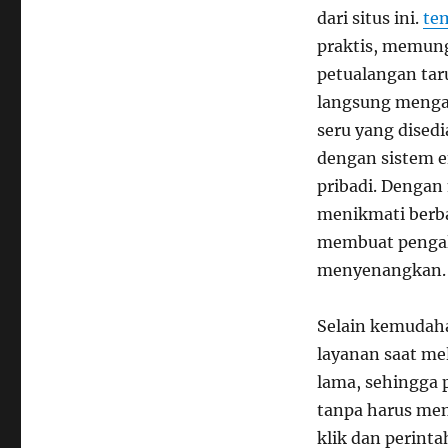
dari situs ini.
te
praktis, memung
petualangan tar
langsung mengak
seru yang dised
dengan sistem e
pribadi. Dengan
menikmati berba
membuat penga
menyenangkan.
Selain kemudaha
layanan saat me
lama, sehingga 
tanpa harus men
klik dan perinta