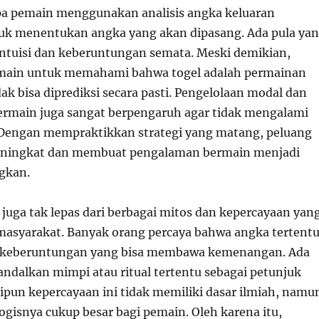
apa pemain menggunakan analisis angka keluaran
uk menentukan angka yang akan dipasang. Ada pula ya
tuisi dan keberuntungan semata. Meski demikian,
emain untuk memahami bahwa togel adalah permainan
ak bisa diprediksi secara pasti. Pengelolaan modal dan
bermain juga sangat berpengaruh agar tidak mengalami
 Dengan mempraktikkan strategi yang matang, peluang
ningkat dan membuat pengalaman bermain menjadi
gkan.
juga tak lepas dari berbagai mitos dan kepercayaan yan
asyarakat. Banyak orang percaya bahwa angka tertent
i keberuntungan yang bisa membawa kemenangan. Ada
ndalkan mimpi atau ritual tertentu sebagai petunjuk
kipun kepercayaan ini tidak memiliki dasar ilmiah, namu
ogisnya cukup besar bagi pemain. Oleh karena itu,