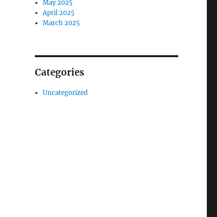
May 2025
April 2025
March 2025
Categories
Uncategorized