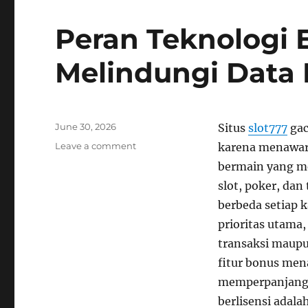
Peran Teknologi 
Melindungi Data 
Posted
June 30, 2026
Situs
slot777
gac
on
on
Leave a comment
karena menawar
Peran
bermain yang me
Teknologi
slot, poker, da
Enkripsi
dalam
berbeda setiap
Melindungi
prioritas utama
Data
transaksi maupu
Pengguna
Situs
fitur bonus me
Gacor
memperpanjang 
berlisensi adal