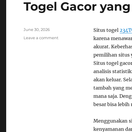
Togel Gacor yang
Posted
June 30, 2026
Situs togel
234T
on
on
Leave a comment
karena menawar
Sistem
akurat. Keberha
Keamanan
pemilihan situs 
Data
Pemain
Situs togel gac
di
analisis statis
Situs
akan keluar. Sel
Togel
Gacor
tambah yang mem
yang
mana saja. Deng
Terjamin
besar bisa lebih 
Menggunakan sit
kenyamanan dan 