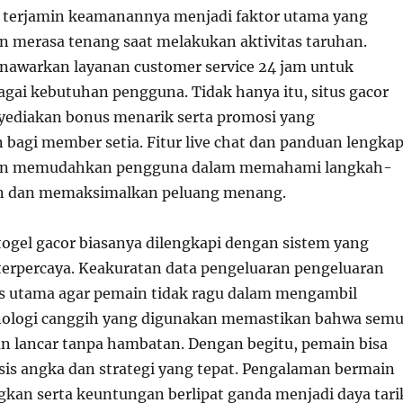
a terjamin keamanannya menjadi faktor utama yang
merasa tenang saat melakukan aktivitas taruhan.
nawarkan layanan customer service 24 jam untuk
ai kebutuhan pengguna. Tidak hanya itu, situs gacor
yediakan bonus menarik serta promosi yang
agi member setia. Fitur live chat dan panduan lengka
man memudahkan pengguna dalam memahami langkah-
n dan memaksimalkan peluang menang.
s togel gacor biasanya dilengkapi dengan sistem yang
terpercaya. Keakuratan data pengeluaran pengeluaran
as utama agar pemain tidak ragu dalam mengambil
nologi canggih yang digunakan memastikan bahwa sem
lan lancar tanpa hambatan. Dengan begitu, pemain bisa
isis angka dan strategi yang tepat. Pengalaman bermain
an serta keuntungan berlipat ganda menjadi daya tari