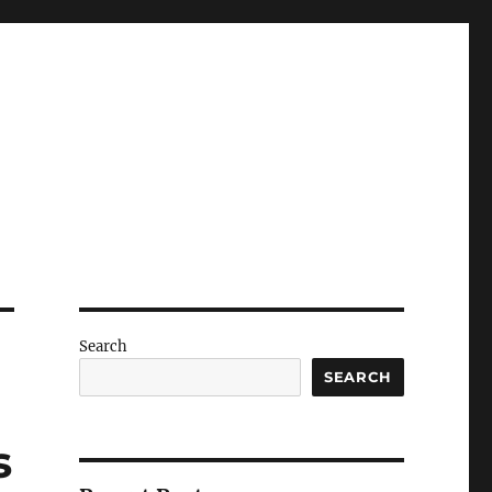
Search
SEARCH
s