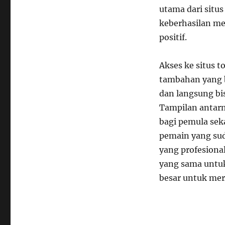
utama dari situ
keberhasilan me
positif.
Akses ke situs t
tambahan yang b
dan langsung bis
Tampilan antar
bagi pemula seka
pemain yang sud
yang profesional
yang sama untuk
besar untuk mer