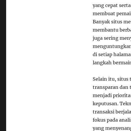
yang cepat sert
membuat pemain 
Banyak situs me
membantu berbag
juga sering men
menguntungkan b
di setiap hala
langkah bermai
Selain itu, situ
transparan dan 
menjadi priorit
keputusan. Tek
transaksi berja
fokus pada anal
yang menyenangk