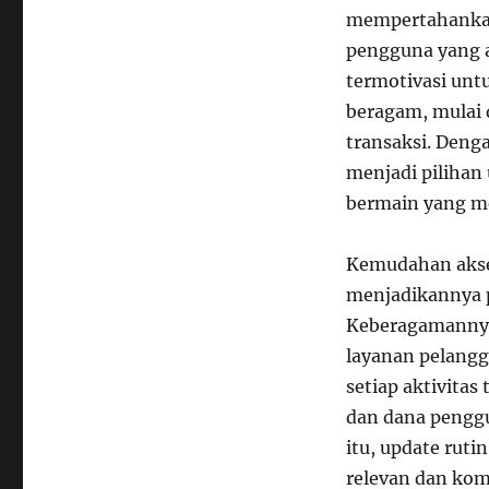
mempertahankan 
pengguna yang a
termotivasi un
beragam, mulai 
transaksi. Denga
menjadi piliha
bermain yang 
Kemudahan akses
menjadikannya p
Keberagamannya
layanan pelang
setiap aktivita
dan dana penggu
itu, update rut
relevan dan kom