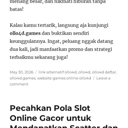
menang besar, dan nikmati hiburan tanpa
batas!
Kalau kamu tertarik, langsung aja kunjungi
ollo4d.games
dan buktikan sendiri
keunggulannya. Ingat, peluang nggak datang
dua kali, jadi manfaatkan promo dan strategi
terbaikmu sekarang juga!
Posted
Tags
May 30, 2026
link alternatif ollo4d
,
ollo4d
,
ollo4d daftar
,
on
ollo4d.games
,
website games online ollo4d
Leave a
on
comment
Situs
Game
Online
Pecahkan Pola Slot
Paling
Populer
Online Gacor untuk
Tahun
Ini