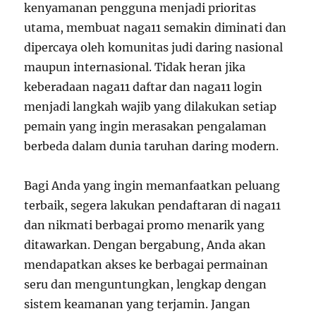
kenyamanan pengguna menjadi prioritas
utama, membuat naga11 semakin diminati dan
dipercaya oleh komunitas judi daring nasional
maupun internasional. Tidak heran jika
keberadaan naga11 daftar dan naga11 login
menjadi langkah wajib yang dilakukan setiap
pemain yang ingin merasakan pengalaman
berbeda dalam dunia taruhan daring modern.
Bagi Anda yang ingin memanfaatkan peluang
terbaik, segera lakukan pendaftaran di naga11
dan nikmati berbagai promo menarik yang
ditawarkan. Dengan bergabung, Anda akan
mendapatkan akses ke berbagai permainan
seru dan menguntungkan, lengkap dengan
sistem keamanan yang terjamin. Jangan