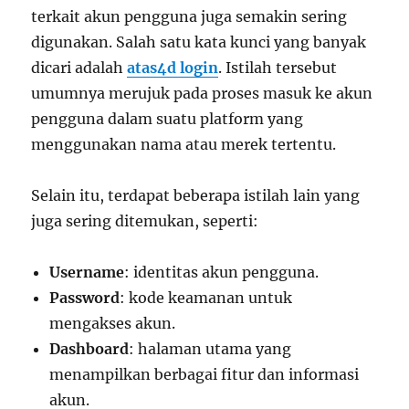
terkait akun pengguna juga semakin sering
digunakan. Salah satu kata kunci yang banyak
dicari adalah
atas4d login
. Istilah tersebut
umumnya merujuk pada proses masuk ke akun
pengguna dalam suatu platform yang
menggunakan nama atau merek tertentu.
Selain itu, terdapat beberapa istilah lain yang
juga sering ditemukan, seperti:
Username
: identitas akun pengguna.
Password
: kode keamanan untuk
mengakses akun.
Dashboard
: halaman utama yang
menampilkan berbagai fitur dan informasi
akun.