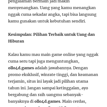
pengalaman bermain jadi makin
menyenangkan. Uang yang kamu menangkan
nggak cuma sekadar angka, tapi bisa langsung
kamu gunakan untuk kebutuhan sendiri.
Kesimpulan: Pilihan Terbaik untuk Uang dan
Hiburan
Kalau kamu mau main game online yang nggak
cuma seru tapi juga menguntungkan,
ollo4d.games
adalah jawabannya. Dengan
promo eksklusif, winrate tinggi, dan keamanan
terjamin, situs ini layak jadi pilihan utama
tahun ini. Jangan sampai ketinggalan, ayo
bergabung dan raih uangmu sebanyak-
banyaknya di
ollo4d.games
. Main cerdas,