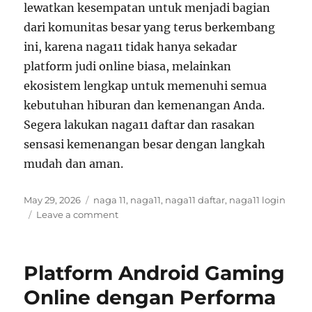
lewatkan kesempatan untuk menjadi bagian
dari komunitas besar yang terus berkembang
ini, karena naga11 tidak hanya sekadar
platform judi online biasa, melainkan
ekosistem lengkap untuk memenuhi semua
kebutuhan hiburan dan kemenangan Anda.
Segera lakukan naga11 daftar dan rasakan
sensasi kemenangan besar dengan langkah
mudah dan aman.
Posted
Tags
May 29, 2026
naga 11
,
naga11
,
naga11 daftar
,
naga11 login
on
on
Leave a comment
Pecahkan
Pola
Slot
Platform Android Gaming
Online
Gacor
Online dengan Performa
untuk