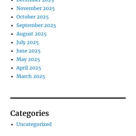
November 2025
October 2025
September 2025
August 2025
July 2025
June 2025
May 2025
April 2025
March 2025
Categories
Uncategorized