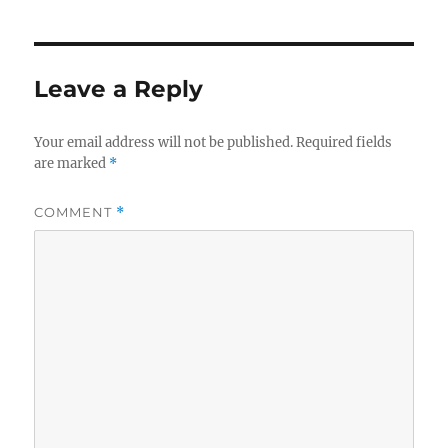
Leave a Reply
Your email address will not be published.
Required fields
are marked
*
COMMENT
*