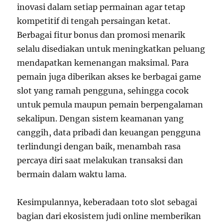
inovasi dalam setiap permainan agar tetap
kompetitif di tengah persaingan ketat.
Berbagai fitur bonus dan promosi menarik
selalu disediakan untuk meningkatkan peluang
mendapatkan kemenangan maksimal. Para
pemain juga diberikan akses ke berbagai game
slot yang ramah pengguna, sehingga cocok
untuk pemula maupun pemain berpengalaman
sekalipun. Dengan sistem keamanan yang
canggih, data pribadi dan keuangan pengguna
terlindungi dengan baik, menambah rasa
percaya diri saat melakukan transaksi dan
bermain dalam waktu lama.
Kesimpulannya, keberadaan toto slot sebagai
bagian dari ekosistem judi online memberikan