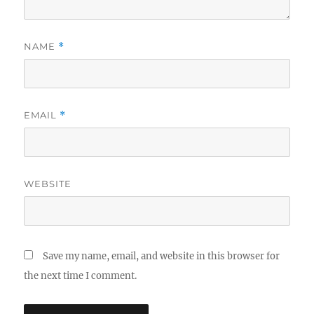
NAME
*
EMAIL
*
WEBSITE
Save my name, email, and website in this browser for
the next time I comment.