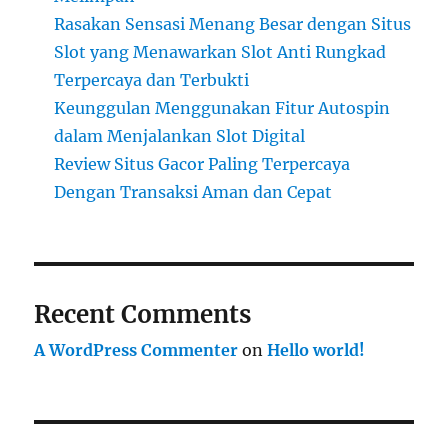
Rasakan Sensasi Menang Besar dengan Situs
Slot yang Menawarkan Slot Anti Rungkad
Terpercaya dan Terbukti
Keunggulan Menggunakan Fitur Autospin
dalam Menjalankan Slot Digital
Review Situs Gacor Paling Terpercaya
Dengan Transaksi Aman dan Cepat
Recent Comments
A WordPress Commenter
on
Hello world!