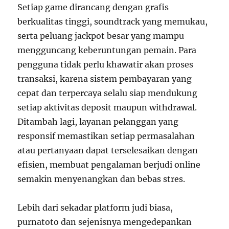
Setiap game dirancang dengan grafis
berkualitas tinggi, soundtrack yang memukau,
serta peluang jackpot besar yang mampu
mengguncang keberuntungan pemain. Para
pengguna tidak perlu khawatir akan proses
transaksi, karena sistem pembayaran yang
cepat dan terpercaya selalu siap mendukung
setiap aktivitas deposit maupun withdrawal.
Ditambah lagi, layanan pelanggan yang
responsif memastikan setiap permasalahan
atau pertanyaan dapat terselesaikan dengan
efisien, membuat pengalaman berjudi online
semakin menyenangkan dan bebas stres.
Lebih dari sekadar platform judi biasa,
purnatoto dan sejenisnya mengedepankan