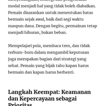
modal menjadi hal yang tidak boleh diabaikan.
Pemain disarankan untuk menentukan batas
bermain sejak awal, baik dari segi waktu
maupun dana. Dengan begitu, permainan tetap
menjadi hiburan, bukan beban.
Mempelajari pola, membaca tren, dan tidak
terburu-buru dalam mengambil keputusan
juga merupakan bagian dari strategi yang
sehat. Pemain yang bijak tahu kapan harus
bermain dan kapan harus berhenti.
Langkah Keempat: Keamanan
dan Kepercayaan sebagai
Prioritas