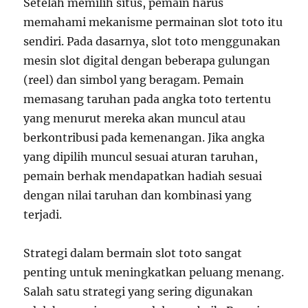
Setelah memilih situs, pemain harus
memahami mekanisme permainan slot toto itu
sendiri. Pada dasarnya, slot toto menggunakan
mesin slot digital dengan beberapa gulungan
(reel) dan simbol yang beragam. Pemain
memasang taruhan pada angka toto tertentu
yang menurut mereka akan muncul atau
berkontribusi pada kemenangan. Jika angka
yang dipilih muncul sesuai aturan taruhan,
pemain berhak mendapatkan hadiah sesuai
dengan nilai taruhan dan kombinasi yang
terjadi.
Strategi dalam bermain slot toto sangat
penting untuk meningkatkan peluang menang.
Salah satu strategi yang sering digunakan