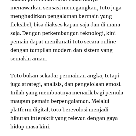
menawarkan sensasi menegangkan, toto juga
menghadirkan pengalaman bermain yang
fleksibel, bisa diakses kapan saja dan di mana
saja. Dengan perkembangan teknologi, kini
pemain dapat menikmati toto secara online
dengan tampilan modern dan sistem yang
semakin aman.
Toto bukan sekadar permainan angka, tetapi
juga strategi, analisis, dan pengelolaan emosi.
Inilah yang membuatnya menarik bagi pemula
maupun pemain berpengalaman. Melalui
platform digital, toto berevolusi menjadi
hiburan interaktif yang relevan dengan gaya
hidup masa kini.