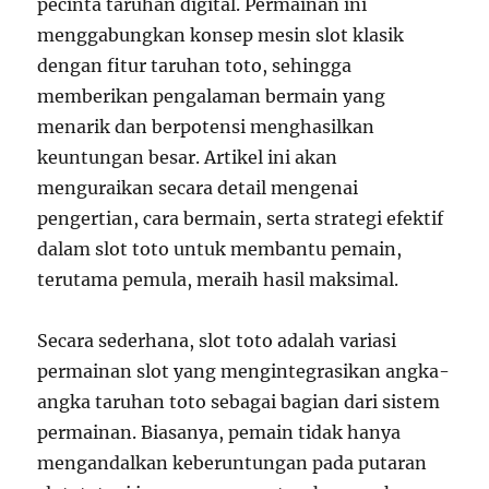
pecinta taruhan digital. Permainan ini
menggabungkan konsep mesin slot klasik
dengan fitur taruhan toto, sehingga
memberikan pengalaman bermain yang
menarik dan berpotensi menghasilkan
keuntungan besar. Artikel ini akan
menguraikan secara detail mengenai
pengertian, cara bermain, serta strategi efektif
dalam slot toto untuk membantu pemain,
terutama pemula, meraih hasil maksimal.
Secara sederhana, slot toto adalah variasi
permainan slot yang mengintegrasikan angka-
angka taruhan toto sebagai bagian dari sistem
permainan. Biasanya, pemain tidak hanya
mengandalkan keberuntungan pada putaran