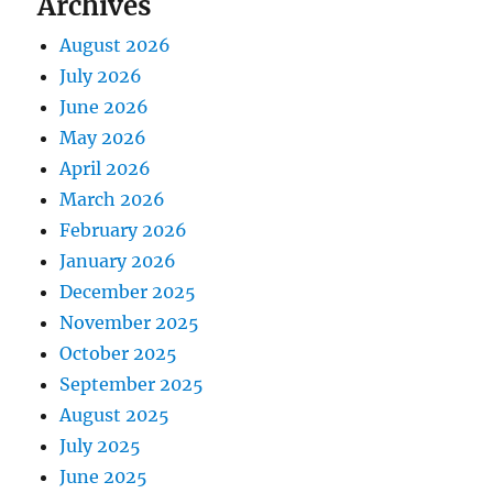
Archives
August 2026
July 2026
June 2026
May 2026
April 2026
March 2026
February 2026
January 2026
December 2025
November 2025
October 2025
September 2025
August 2025
July 2025
June 2025