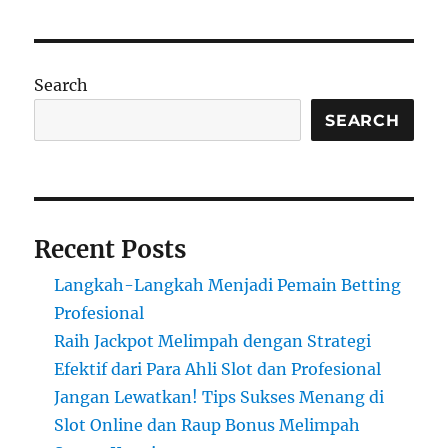
Lengkap
Memahami
dan
Bermain
Search
Slot
Toto
SEARCH
untuk
Pemula
dengan
Strategi
Efektif
Recent Posts
Langkah-Langkah Menjadi Pemain Betting
Profesional
Raih Jackpot Melimpah dengan Strategi
Efektif dari Para Ahli Slot dan Profesional
Jangan Lewatkan! Tips Sukses Menang di
Slot Online dan Raup Bonus Melimpah