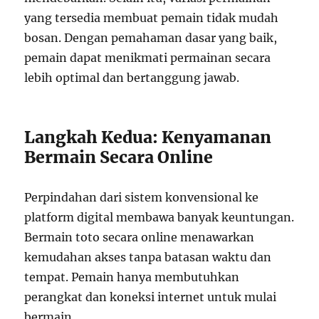
yang tersedia membuat pemain tidak mudah
bosan. Dengan pemahaman dasar yang baik,
pemain dapat menikmati permainan secara
lebih optimal dan bertanggung jawab.
Langkah Kedua: Kenyamanan
Bermain Secara Online
Perpindahan dari sistem konvensional ke
platform digital membawa banyak keuntungan.
Bermain toto secara online menawarkan
kemudahan akses tanpa batasan waktu dan
tempat. Pemain hanya membutuhkan
perangkat dan koneksi internet untuk mulai
bermain.