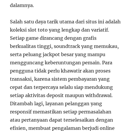
dalamnya.
Salah satu daya tarik utama dari situs ini adalah
koleksi slot toto yang lengkap dan variatif.
Setiap game dirancang dengan grafis
berkualitas tinggi, soundtrack yang memukau,
serta peluang jackpot besar yang mampu
mengguncang keberuntungan pemain. Para
pengguna tidak perlu khawatir akan proses
transaksi, karena sistem pembayaran yang
cepat dan terpercaya selalu siap mendukung
setiap aktivitas deposit maupun withdrawal.
Ditambah lagi, layanan pelanggan yang
responsif memastikan setiap permasalahan
atau pertanyaan dapat terselesaikan dengan
efisien, membuat pengalaman berjudi online