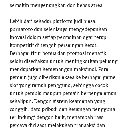
semakin menyenangkan dan bebas stres.
Lebih dari sekadar platform judi biasa,
purnatoto dan sejenisnya mengedepankan
inovasi dalam setiap permainan agar tetap
kompetitif di tengah persaingan ketat.
Berbagai fitur bonus dan promosi menarik
selalu disediakan untuk meningkatkan peluang
mendapatkan kemenangan maksimal. Para
pemain juga diberikan akses ke berbagai game
slot yang ramah pengguna, sehingga cocok
untuk pemula maupun pemain berpengalaman
sekalipun. Dengan sistem keamanan yang
canggih, data pribadi dan keuangan pengguna
terlindungi dengan baik, menambah rasa
percaya diri saat melakukan transaksi dan