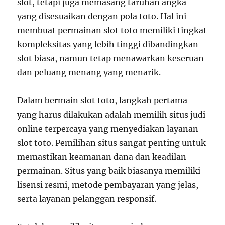
slot, tetapi juga memasang taruhan angka
yang disesuaikan dengan pola toto. Hal ini
membuat permainan slot toto memiliki tingkat
kompleksitas yang lebih tinggi dibandingkan
slot biasa, namun tetap menawarkan keseruan
dan peluang menang yang menarik.
Dalam bermain slot toto, langkah pertama
yang harus dilakukan adalah memilih situs judi
online terpercaya yang menyediakan layanan
slot toto. Pemilihan situs sangat penting untuk
memastikan keamanan dana dan keadilan
permainan. Situs yang baik biasanya memiliki
lisensi resmi, metode pembayaran yang jelas,
serta layanan pelanggan responsif.