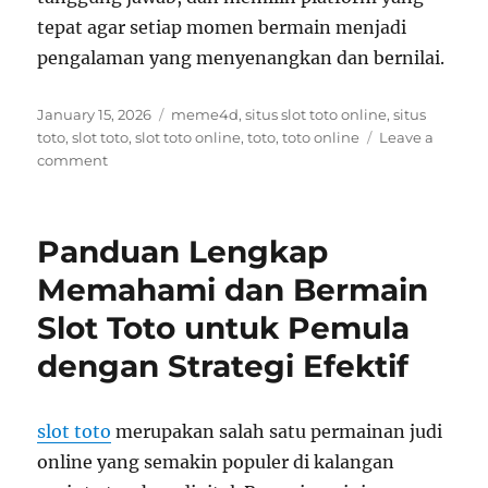
tepat agar setiap momen bermain menjadi
pengalaman yang menyenangkan dan bernilai.
Posted
Tags
January 15, 2026
meme4d
,
situs slot toto online
,
situs
on
toto
,
slot toto
,
slot toto online
,
toto
,
toto online
Leave a
on
comment
Mengapa
Toto
Menjadi
Panduan Lengkap
Pilihan
Hiburan
Memahami dan Bermain
Digital
Slot Toto untuk Pemula
Favorit
dengan Strategi Efektif
slot toto
merupakan salah satu permainan judi
online yang semakin populer di kalangan