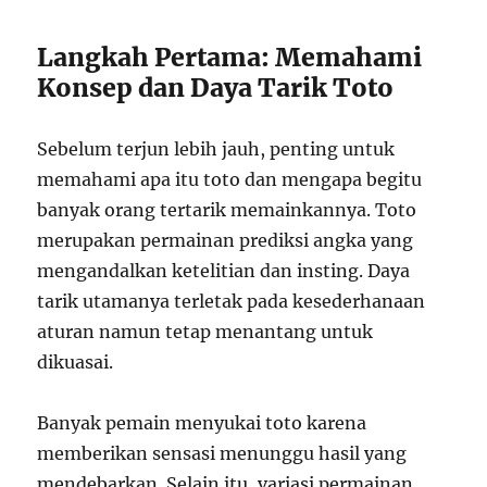
Langkah Pertama: Memahami
Konsep dan Daya Tarik Toto
Sebelum terjun lebih jauh, penting untuk
memahami apa itu toto dan mengapa begitu
banyak orang tertarik memainkannya. Toto
merupakan permainan prediksi angka yang
mengandalkan ketelitian dan insting. Daya
tarik utamanya terletak pada kesederhanaan
aturan namun tetap menantang untuk
dikuasai.
Banyak pemain menyukai toto karena
memberikan sensasi menunggu hasil yang
mendebarkan. Selain itu, variasi permainan