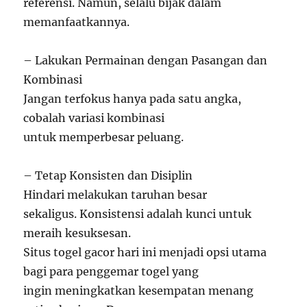
referensi. Namun, selalu bijak dalam
memanfaatkannya.
– Lakukan Permainan dengan Pasangan dan
Kombinasi
Jangan terfokus hanya pada satu angka,
cobalah variasi kombinasi
untuk memperbesar peluang.
– Tetap Konsisten dan Disiplin
Hindari melakukan taruhan besar
sekaligus. Konsistensi adalah kunci untuk
meraih kesuksesan.
Situs togel gacor hari ini menjadi opsi utama
bagi para penggemar togel yang
ingin meningkatkan kesempatan menang