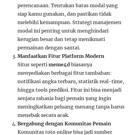
perencanaan. Tentukan batas modal yang
siap kamu gunakan, dan pastikan tidak
melebihi kemampuan. Strategi manajemen
modal ini penting untuk menghindari
kerugian besar dan tetap menikmati
permainan dengan santai.
Manfaatkan Fitur Platform Modern
Situs seperti
meme4d
biasanya
menyediakan berbagai fitur tambahan:
notifikasi angka terbaru, statistik real-time,
hingga tools prediksi. Fitur ini bisa menjadi
senjata rahasia bagi pemain yang ingin
meningkatkan peluang menang tanpa harus
menebak secara acak.
Bergabung dengan Komunitas Pemain
Komunitas toto online bisa jadi sumber