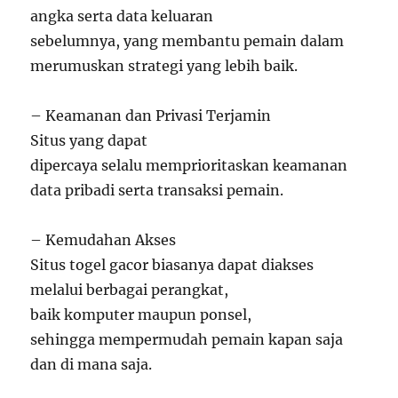
angka serta data keluaran
sebelumnya, yang membantu pemain dalam
merumuskan strategi yang lebih baik.
– Keamanan dan Privasi Terjamin
Situs yang dapat
dipercaya selalu memprioritaskan keamanan
data pribadi serta transaksi pemain.
– Kemudahan Akses
Situs togel gacor biasanya dapat diakses
melalui berbagai perangkat,
baik komputer maupun ponsel,
sehingga mempermudah pemain kapan saja
dan di mana saja.