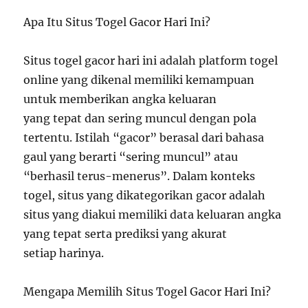
Apa Itu Situs Togel Gacor Hari Ini?
Situs togel gacor hari ini adalah platform togel
online yang dikenal memiliki kemampuan
untuk memberikan angka keluaran
yang tepat dan sering muncul dengan pola
tertentu. Istilah “gacor” berasal dari bahasa
gaul yang berarti “sering muncul” atau
“berhasil terus-menerus”. Dalam konteks
togel, situs yang dikategorikan gacor adalah
situs yang diakui memiliki data keluaran angka
yang tepat serta prediksi yang akurat
setiap harinya.
Mengapa Memilih Situs Togel Gacor Hari Ini?