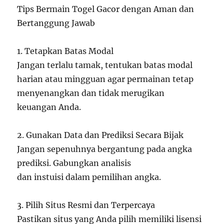
Tips Bermain Togel Gacor dengan Aman dan
Bertanggung Jawab
1. Tetapkan Batas Modal
Jangan terlalu tamak, tentukan batas modal
harian atau mingguan agar permainan tetap
menyenangkan dan tidak merugikan
keuangan Anda.
2. Gunakan Data dan Prediksi Secara Bijak
Jangan sepenuhnya bergantung pada angka
prediksi. Gabungkan analisis
dan instuisi dalam pemilihan angka.
3. Pilih Situs Resmi dan Terpercaya
Pastikan situs yang Anda pilih memiliki lisensi