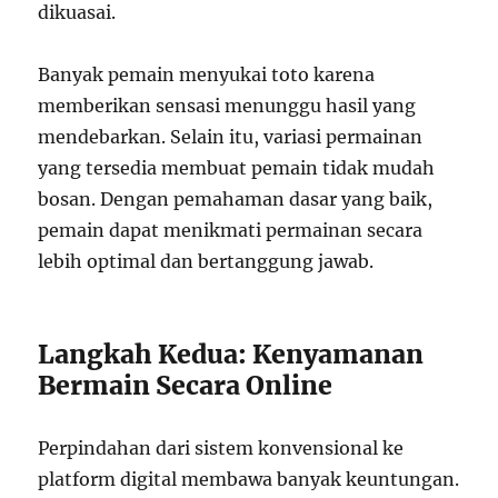
dikuasai.
Banyak pemain menyukai toto karena
memberikan sensasi menunggu hasil yang
mendebarkan. Selain itu, variasi permainan
yang tersedia membuat pemain tidak mudah
bosan. Dengan pemahaman dasar yang baik,
pemain dapat menikmati permainan secara
lebih optimal dan bertanggung jawab.
Langkah Kedua: Kenyamanan
Bermain Secara Online
Perpindahan dari sistem konvensional ke
platform digital membawa banyak keuntungan.