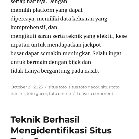
setiap harinya. Dengan
memilih platform yang dapat
dipercaya, memiliki data keluaran yang
komprehensif, dan
mengikuti saran serta teknik yang efektif, kese
mpatan untuk mendapatkan jackpot
besar dapat semakin meningkat. Selalu ingat
untuk bermain dengan bijak dan
tidak hanya bergantung pada nasib.
Posted
Tags
October 21, 2025
situs toto
,
situs toto gacor
,
situs toto
on
on
hari ini
,
toto gacor
,
toto online
Leave a comment
Panduan
Memahami
Perbedaan
Teknik Berhasil
Antara
Slot
Mengidentifikasi Situs
Gacor
dan