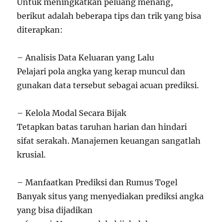
Untuk meningkatkan peluang menang,
berikut adalah beberapa tips dan trik yang bisa
diterapkan:
– Analisis Data Keluaran yang Lalu
Pelajari pola angka yang kerap muncul dan
gunakan data tersebut sebagai acuan prediksi.
– Kelola Modal Secara Bijak
Tetapkan batas taruhan harian dan hindari
sifat serakah. Manajemen keuangan sangatlah
krusial.
– Manfaatkan Prediksi dan Rumus Togel
Banyak situs yang menyediakan prediksi angka
yang bisa dijadikan