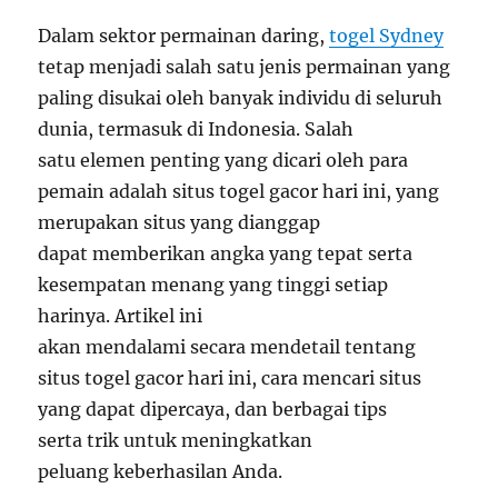
Ribet
Dalam sektor permainan daring,
togel Sydney
tetap menjadi salah satu jenis permainan yang
paling disukai oleh banyak individu di seluruh
dunia, termasuk di Indonesia. Salah
satu elemen penting yang dicari oleh para
pemain adalah situs togel gacor hari ini, yang
merupakan situs yang dianggap
dapat memberikan angka yang tepat serta
kesempatan menang yang tinggi setiap
harinya. Artikel ini
akan mendalami secara mendetail tentang
situs togel gacor hari ini, cara mencari situs
yang dapat dipercaya, dan berbagai tips
serta trik untuk meningkatkan
peluang keberhasilan Anda.