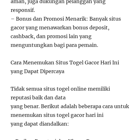
aman, juga dukungan pelanggan yang
responsif.
– Bonus dan Promosi Menarik: Banyak situs
gacor yang menawarkan bonus deposit,
cashback, dan promosi lain yang
menguntungkan bagi para pemain.
Cara Menemukan Situs Togel Gacor Hari Ini
yang Dapat Dipercaya
Tidak semua situs togel online memiliki
reputasi baik dan data
yang benar. Berikut adalah beberapa cara untuk
menemukan situs togel gacor hari ini
yang dapat diandalkan: