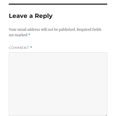
Leave a Reply
Your email address will not be published.
Required fields
are marked
*
COMMENT
*