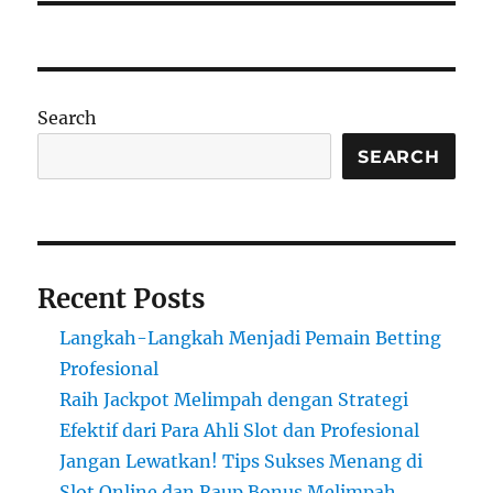
Search
SEARCH
Recent Posts
Langkah-Langkah Menjadi Pemain Betting
Profesional
Raih Jackpot Melimpah dengan Strategi
Efektif dari Para Ahli Slot dan Profesional
Jangan Lewatkan! Tips Sukses Menang di
Slot Online dan Raup Bonus Melimpah