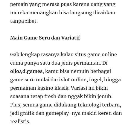
pemain yang merasa puas karena uang yang
mereka menangkan bisa langsung dicairkan
tanpa ribet.
Main Game Seru dan Variatif
Gak lengkap rasanya kalau situs game online
cuma punya satu dua jenis permainan. Di
ollo4d.games
, kamu bisa nemuin berbagai
game seru mulai dari slot online, togel, hingga
permainan kasino klasik. Variasi ini bikin
suasana tetap fresh dan nggak bikin jenuh.
Plus, semua game didukung teknologi terbaru,
jadi grafik dan gameplay-nya makin keren dan
realistis.