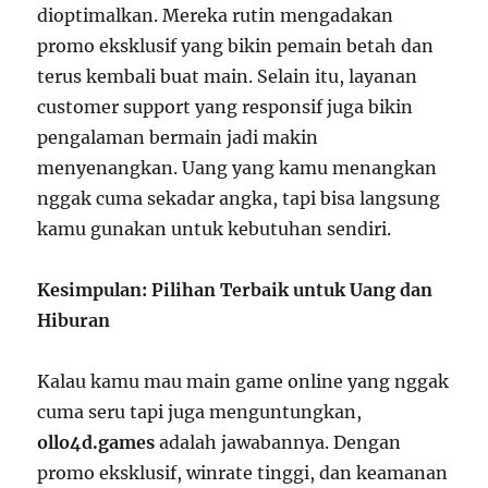
dioptimalkan. Mereka rutin mengadakan
promo eksklusif yang bikin pemain betah dan
terus kembali buat main. Selain itu, layanan
customer support yang responsif juga bikin
pengalaman bermain jadi makin
menyenangkan. Uang yang kamu menangkan
nggak cuma sekadar angka, tapi bisa langsung
kamu gunakan untuk kebutuhan sendiri.
Kesimpulan: Pilihan Terbaik untuk Uang dan
Hiburan
Kalau kamu mau main game online yang nggak
cuma seru tapi juga menguntungkan,
ollo4d.games
adalah jawabannya. Dengan
promo eksklusif, winrate tinggi, dan keamanan