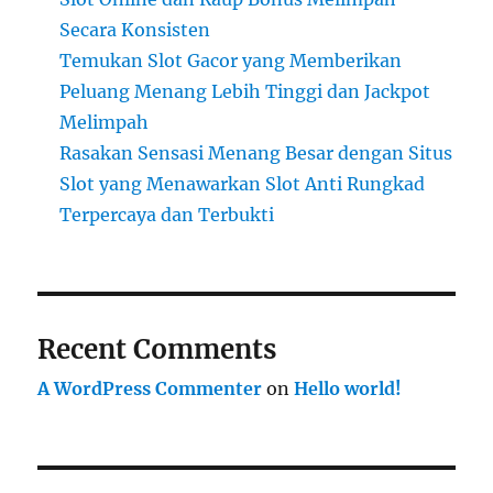
Secara Konsisten
Temukan Slot Gacor yang Memberikan
Peluang Menang Lebih Tinggi dan Jackpot
Melimpah
Rasakan Sensasi Menang Besar dengan Situs
Slot yang Menawarkan Slot Anti Rungkad
Terpercaya dan Terbukti
Recent Comments
A WordPress Commenter
on
Hello world!