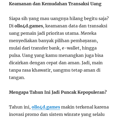
Keamanan dan Kemudahan Transaksi Uang
Siapa sih yang mau uangnya hilang begitu saja?
Di
ollo4d.games
, keamanan data dan transaksi
uang pemain jadi prioritas utama. Mereka
menyediakan banyak pilihan pembayaran,
mulai dari transfer bank, e-wallet, hingga
pulsa. Uang yang kamu menangkan juga bisa
dicairkan dengan cepat dan aman. Jadi, main
tanpa rasa khawatir, uangmu tetap aman di
tangan.
Mengapa Tahun Ini Jadi Puncak Kepopuleran?
Tahun ini,
ollo4d.games
makin terkenal karena
inovasi promo dan sistem winrate yang selalu