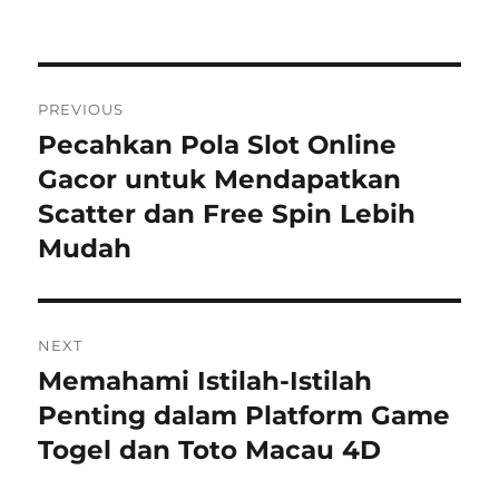
Post
PREVIOUS
navigation
Pecahkan Pola Slot Online
Previous
post:
Gacor untuk Mendapatkan
Scatter dan Free Spin Lebih
Mudah
NEXT
Memahami Istilah-Istilah
Next
post:
Penting dalam Platform Game
Togel dan Toto Macau 4D