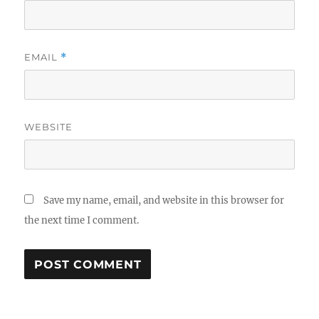
EMAIL
*
WEBSITE
Save my name, email, and website in this browser for
the next time I comment.