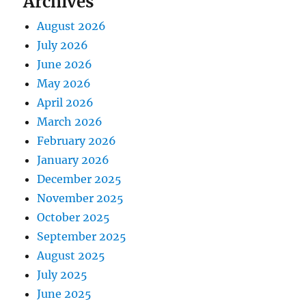
Archives
August 2026
July 2026
June 2026
May 2026
April 2026
March 2026
February 2026
January 2026
December 2025
November 2025
October 2025
September 2025
August 2025
July 2025
June 2025