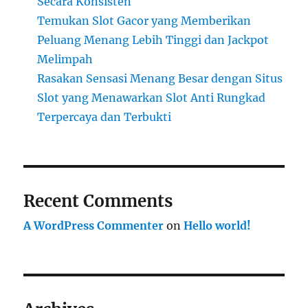
Secara Konsisten
Temukan Slot Gacor yang Memberikan
Peluang Menang Lebih Tinggi dan Jackpot
Melimpah
Rasakan Sensasi Menang Besar dengan Situs
Slot yang Menawarkan Slot Anti Rungkad
Terpercaya dan Terbukti
Recent Comments
A WordPress Commenter
on
Hello world!