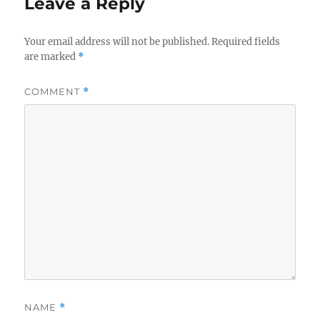
Leave a Reply
Your email address will not be published.
Required fields
are marked
*
COMMENT
*
NAME
*