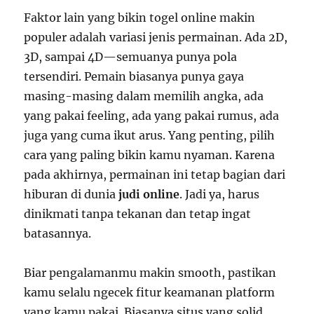
Faktor lain yang bikin togel online makin
populer adalah variasi jenis permainan. Ada 2D,
3D, sampai 4D—semuanya punya pola
tersendiri. Pemain biasanya punya gaya
masing-masing dalam memilih angka, ada
yang pakai feeling, ada yang pakai rumus, ada
juga yang cuma ikut arus. Yang penting, pilih
cara yang paling bikin kamu nyaman. Karena
pada akhirnya, permainan ini tetap bagian dari
hiburan di dunia
judi online
. Jadi ya, harus
dinikmati tanpa tekanan dan tetap ingat
batasannya.
Biar pengalamanmu makin smooth, pastikan
kamu selalu ngecek fitur keamanan platform
yang kamu pakai. Biasanya situs yang solid