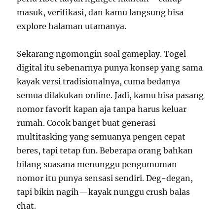
masuk, verifikasi, dan kamu langsung bisa
explore halaman utamanya.
Sekarang ngomongin soal gameplay. Togel
digital itu sebenarnya punya konsep yang sama
kayak versi tradisionalnya, cuma bedanya
semua dilakukan online. Jadi, kamu bisa pasang
nomor favorit kapan aja tanpa harus keluar
rumah. Cocok banget buat generasi
multitasking yang semuanya pengen cepat
beres, tapi tetap fun. Beberapa orang bahkan
bilang suasana menunggu pengumuman
nomor itu punya sensasi sendiri. Deg-degan,
tapi bikin nagih—kayak nunggu crush balas
chat.