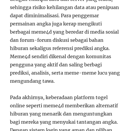
sehingga risiko kehilangan data atau penipuan
dapat diminimalisasi. Para penggemar
permainan angka juga kerap mengikuti
berbagai meme4d yang beredar di media sosial
dan forum-forum diskusi sebagai bahan
hiburan sekaligus referensi prediksi angka.
Meme4d sendiri dikenal dengan komunitas
pengguna yang aktif dan saling berbagi
prediksi, analisis, serta meme-meme lucu yang
mengundang tawa.
Pada akhirnya, keberadaan platform togel
online seperti meme4d memberikan alternatif
hiburan yang menarik dan menguntungkan
bagi mereka yang menyukai tantangan angka.
Dengan sistem login yang aman dan pilihan