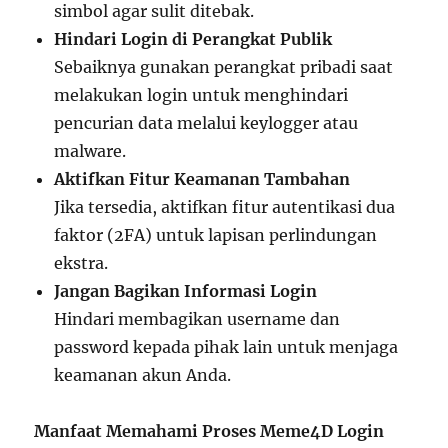
simbol agar sulit ditebak.
Hindari Login di Perangkat Publik
Sebaiknya gunakan perangkat pribadi saat
melakukan login untuk menghindari
pencurian data melalui keylogger atau
malware.
Aktifkan Fitur Keamanan Tambahan
Jika tersedia, aktifkan fitur autentikasi dua
faktor (2FA) untuk lapisan perlindungan
ekstra.
Jangan Bagikan Informasi Login
Hindari membagikan username dan
password kepada pihak lain untuk menjaga
keamanan akun Anda.
Manfaat Memahami Proses Meme4D Login