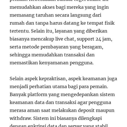
memudahkan akses bagi mereka yang ingin
memasang taruhan secara langsung dari
rumah dan tanpa harus datang ke tempat fisik
tertentu. Selain itu, layanan yang diberikan
biasanya mencakup live chat, support 24 jam,
serta metode pembayaran yang beragam,
sehingga memudahkan transaksi dan
memastikan kenyamanan pengguna.
Selain aspek kepraktisan, aspek keamanan juga
menjadi perhatian utama bagi para pemain.
Banyak platform yang mengedepankan sistem
keamanan data dan transaksi agar pengguna
merasa aman saat melakukan deposit maupun
withdraw. Sistem ini biasanya dilengkapi
dengan enkripsi data dan server yang stabil,