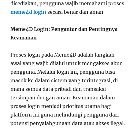
disediakan, pengguna wajib memahami proses
meme4d login
secara benar dan aman.
Meme4D Login: Pengantar dan Pentingnya
Keamanan
Proses login pada Meme4D adalah langkah
awal yang wajib dilalui untuk mengakses akun
pengguna. Melalui login ini, pengguna bisa
masuk ke dalam sistem yang terintegrasi, di
mana semua data pribadi dan transaksi
tersimpan dengan aman. Keamanan dalam
proses login menjadi prioritas utama bagi
platform ini guna melindungi pengguna dari
potensi penyalahgunaan data atau akses ilegal.