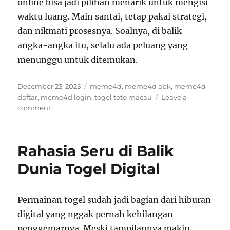
online bisa jadi pilihan menarik untuk mengisi
waktu luang. Main santai, tetap pakai strategi,
dan nikmati prosesnya. Soalnya, di balik
angka-angka itu, selalu ada peluang yang
menunggu untuk ditemukan.
Posted
Tags
December 23, 2025
meme4d
,
meme4d apk
,
meme4d
on
daftar
,
meme4d login
,
togel toto macau
Leave a
on
comment
Togel
Online
Modern:
Rahasia Seru di Balik
Cara
Santai
Dunia Togel Digital
Nikmati
Permainan
Angka
Permainan togel sudah jadi bagian dari hiburan
Penuh
digital yang nggak pernah kehilangan
Strategi
penggemarnya. Meski tampilannya makin