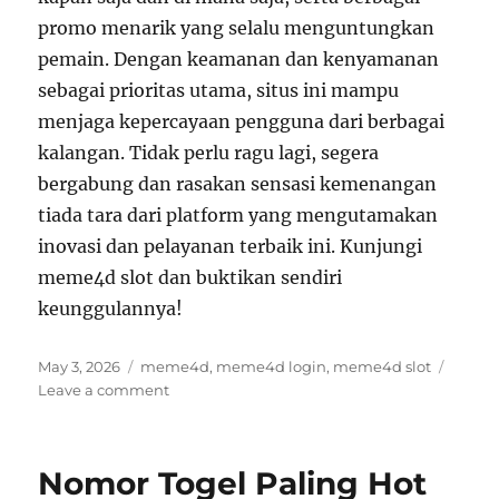
promo menarik yang selalu menguntungkan
pemain. Dengan keamanan dan kenyamanan
sebagai prioritas utama, situs ini mampu
menjaga kepercayaan pengguna dari berbagai
kalangan. Tidak perlu ragu lagi, segera
bergabung dan rasakan sensasi kemenangan
tiada tara dari platform yang mengutamakan
inovasi dan pelayanan terbaik ini. Kunjungi
meme4d slot dan buktikan sendiri
keunggulannya!
Posted
Tags
May 3, 2026
meme4d
,
meme4d login
,
meme4d slot
on
on
Leave a comment
Cara
Mudah
Mendapatkan
Nomor Togel Paling Hot
Jackpot