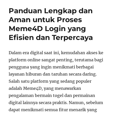
di
Panduan Lengkap dan
Balik
Dunia
Aman untuk Proses
Togel
Meme4D Login yang
Digital
Efisien dan Terpercaya
Dalam era digital saat ini, kemudahan akses ke
platform online sangat penting, terutama bagi
pengguna yang ingin menikmati berbagai
layanan hiburan dan taruhan secara daring.
Salah satu platform yang sedang populer
adalah Meme4D, yang menawarkan
pengalaman bermain togel dan permainan
digital lainnya secara praktis. Namun, sebelum
dapat menikmati semua fitur menarik yang