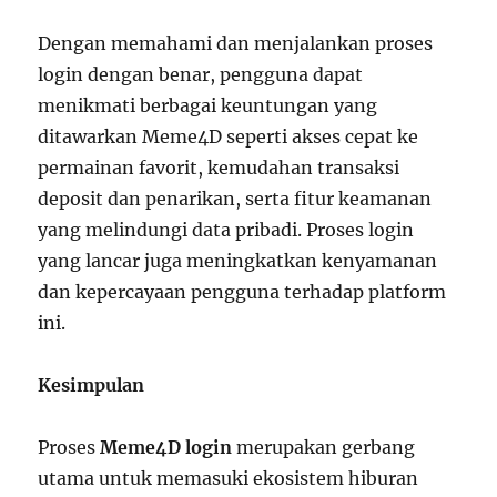
Dengan memahami dan menjalankan proses
login dengan benar, pengguna dapat
menikmati berbagai keuntungan yang
ditawarkan Meme4D seperti akses cepat ke
permainan favorit, kemudahan transaksi
deposit dan penarikan, serta fitur keamanan
yang melindungi data pribadi. Proses login
yang lancar juga meningkatkan kenyamanan
dan kepercayaan pengguna terhadap platform
ini.
Kesimpulan
Proses
Meme4D login
merupakan gerbang
utama untuk memasuki ekosistem hiburan