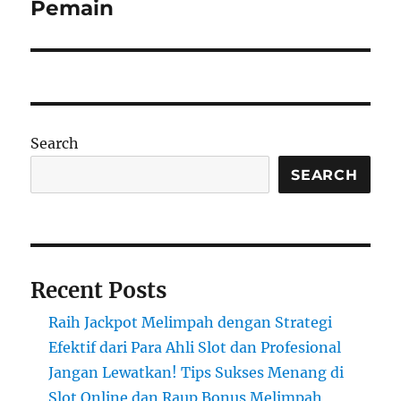
Pemain
Search
SEARCH
Recent Posts
Raih Jackpot Melimpah dengan Strategi
Efektif dari Para Ahli Slot dan Profesional
Jangan Lewatkan! Tips Sukses Menang di
Slot Online dan Raup Bonus Melimpah