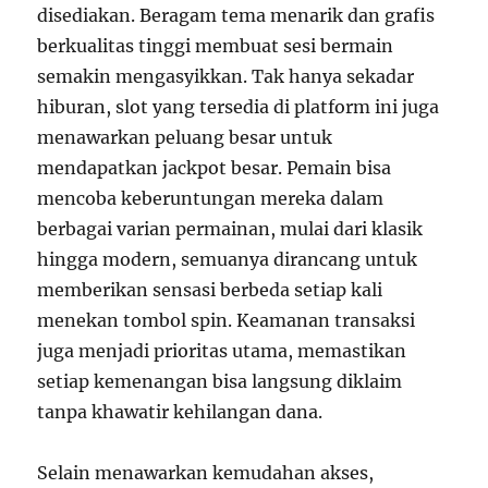
disediakan. Beragam tema menarik dan grafis
berkualitas tinggi membuat sesi bermain
semakin mengasyikkan. Tak hanya sekadar
hiburan, slot yang tersedia di platform ini juga
menawarkan peluang besar untuk
mendapatkan jackpot besar. Pemain bisa
mencoba keberuntungan mereka dalam
berbagai varian permainan, mulai dari klasik
hingga modern, semuanya dirancang untuk
memberikan sensasi berbeda setiap kali
menekan tombol spin. Keamanan transaksi
juga menjadi prioritas utama, memastikan
setiap kemenangan bisa langsung diklaim
tanpa khawatir kehilangan dana.
Selain menawarkan kemudahan akses,