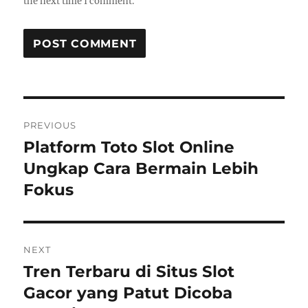
the next time I comment.
Post
PREVIOUS
navigation
Platform Toto Slot Online
Previous
post:
Ungkap Cara Bermain Lebih
Fokus
NEXT
Tren Terbaru di Situs Slot
Next
post:
Gacor yang Patut Dicoba