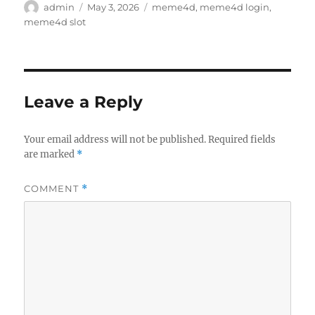
Author
Posted
Tags
admin
May 3, 2026
meme4d
,
meme4d login
,
on
meme4d slot
Leave a Reply
Your email address will not be published.
Required fields
are marked
*
COMMENT
*