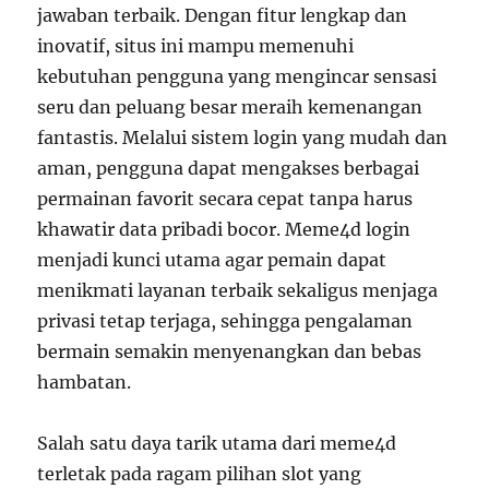
jawaban terbaik. Dengan fitur lengkap dan
inovatif, situs ini mampu memenuhi
kebutuhan pengguna yang mengincar sensasi
seru dan peluang besar meraih kemenangan
fantastis. Melalui sistem login yang mudah dan
aman, pengguna dapat mengakses berbagai
permainan favorit secara cepat tanpa harus
khawatir data pribadi bocor. Meme4d login
menjadi kunci utama agar pemain dapat
menikmati layanan terbaik sekaligus menjaga
privasi tetap terjaga, sehingga pengalaman
bermain semakin menyenangkan dan bebas
hambatan.
Salah satu daya tarik utama dari meme4d
terletak pada ragam pilihan slot yang