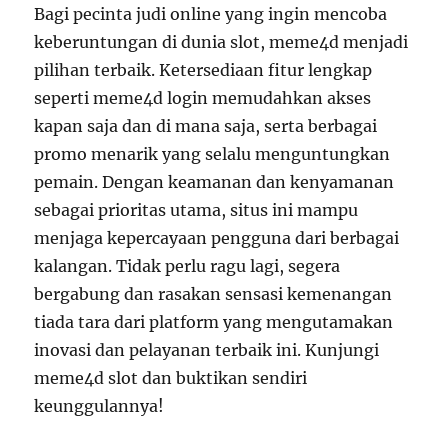
Bagi pecinta judi online yang ingin mencoba
keberuntungan di dunia slot, meme4d menjadi
pilihan terbaik. Ketersediaan fitur lengkap
seperti meme4d login memudahkan akses
kapan saja dan di mana saja, serta berbagai
promo menarik yang selalu menguntungkan
pemain. Dengan keamanan dan kenyamanan
sebagai prioritas utama, situs ini mampu
menjaga kepercayaan pengguna dari berbagai
kalangan. Tidak perlu ragu lagi, segera
bergabung dan rasakan sensasi kemenangan
tiada tara dari platform yang mengutamakan
inovasi dan pelayanan terbaik ini. Kunjungi
meme4d slot dan buktikan sendiri
keunggulannya!