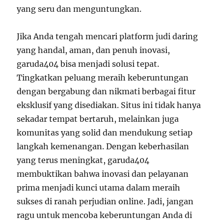
yang seru dan menguntungkan.
Jika Anda tengah mencari platform judi daring
yang handal, aman, dan penuh inovasi,
garuda404 bisa menjadi solusi tepat.
Tingkatkan peluang meraih keberuntungan
dengan bergabung dan nikmati berbagai fitur
eksklusif yang disediakan. Situs ini tidak hanya
sekadar tempat bertaruh, melainkan juga
komunitas yang solid dan mendukung setiap
langkah kemenangan. Dengan keberhasilan
yang terus meningkat, garuda404
membuktikan bahwa inovasi dan pelayanan
prima menjadi kunci utama dalam meraih
sukses di ranah perjudian online. Jadi, jangan
ragu untuk mencoba keberuntungan Anda di