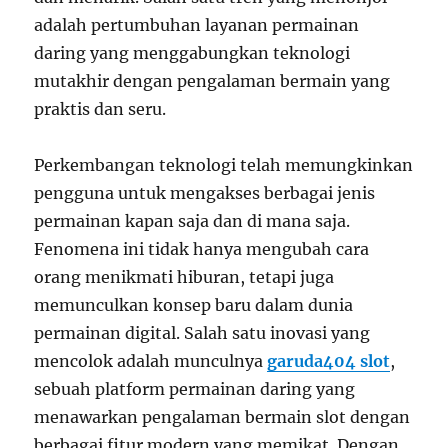
adalah pertumbuhan layanan permainan
daring yang menggabungkan teknologi
mutakhir dengan pengalaman bermain yang
praktis dan seru.
Perkembangan teknologi telah memungkinkan
pengguna untuk mengakses berbagai jenis
permainan kapan saja dan di mana saja.
Fenomena ini tidak hanya mengubah cara
orang menikmati hiburan, tetapi juga
memunculkan konsep baru dalam dunia
permainan digital. Salah satu inovasi yang
mencolok adalah munculnya
garuda404 slot
,
sebuah platform permainan daring yang
menawarkan pengalaman bermain slot dengan
berbagai fitur modern yang memikat. Dengan