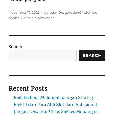
Posted
Tags
November 17, 2025
garuda404
,
garuda404 slot
,
judi
on
on
online
Leave a comment
Menyelami
Tren
Hiburan
Digital
yang
Search
Semakin
Populer
SEARCH
di
Era
Modern
Recent Posts
Raih Jackpot Melimpah dengan Strategi
Efektif dari Para Ahli Slot dan Profesional
Jangan Lewatkan! Tips Sukses Menang di