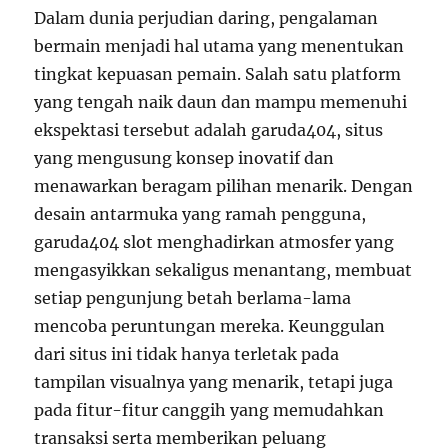
Dalam dunia perjudian daring, pengalaman
bermain menjadi hal utama yang menentukan
tingkat kepuasan pemain. Salah satu platform
yang tengah naik daun dan mampu memenuhi
ekspektasi tersebut adalah garuda404, situs
yang mengusung konsep inovatif dan
menawarkan beragam pilihan menarik. Dengan
desain antarmuka yang ramah pengguna,
garuda404 slot menghadirkan atmosfer yang
mengasyikkan sekaligus menantang, membuat
setiap pengunjung betah berlama-lama
mencoba peruntungan mereka. Keunggulan
dari situs ini tidak hanya terletak pada
tampilan visualnya yang menarik, tetapi juga
pada fitur-fitur canggih yang memudahkan
transaksi serta memberikan peluang