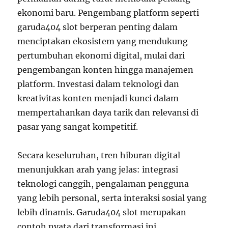
ekonomi baru. Pengembang platform seperti
garuda404 slot berperan penting dalam
menciptakan ekosistem yang mendukung
pertumbuhan ekonomi digital, mulai dari
pengembangan konten hingga manajemen
platform. Investasi dalam teknologi dan
kreativitas konten menjadi kunci dalam
mempertahankan daya tarik dan relevansi di
pasar yang sangat kompetitif.
Secara keseluruhan, tren hiburan digital
menunjukkan arah yang jelas: integrasi
teknologi canggih, pengalaman pengguna
yang lebih personal, serta interaksi sosial yang
lebih dinamis. Garuda404 slot merupakan
contoh nyata dari transformasi ini,