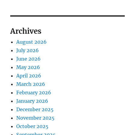
Archives
August 2026
July 2026
June 2026
May 2026
April 2026
March 2026
February 2026
January 2026
December 2025
November 2025
October 2025
September 2025