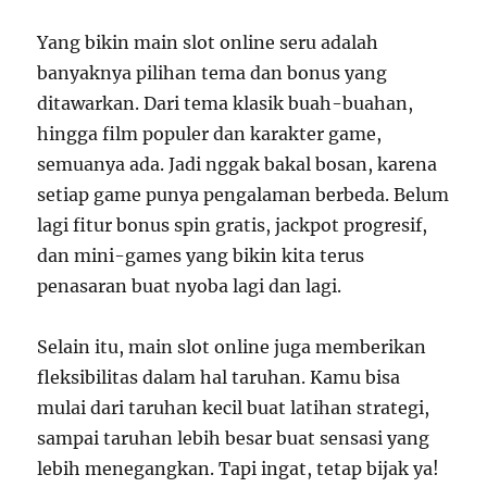
Yang bikin main slot online seru adalah
banyaknya pilihan tema dan bonus yang
ditawarkan. Dari tema klasik buah-buahan,
hingga film populer dan karakter game,
semuanya ada. Jadi nggak bakal bosan, karena
setiap game punya pengalaman berbeda. Belum
lagi fitur bonus spin gratis, jackpot progresif,
dan mini-games yang bikin kita terus
penasaran buat nyoba lagi dan lagi.
Selain itu, main slot online juga memberikan
fleksibilitas dalam hal taruhan. Kamu bisa
mulai dari taruhan kecil buat latihan strategi,
sampai taruhan lebih besar buat sensasi yang
lebih menegangkan. Tapi ingat, tetap bijak ya!