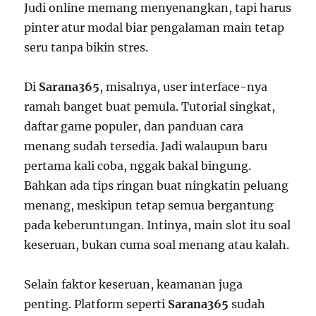
Judi online memang menyenangkan, tapi harus
pinter atur modal biar pengalaman main tetap
seru tanpa bikin stres.
Di
Sarana365
, misalnya, user interface-nya
ramah banget buat pemula. Tutorial singkat,
daftar game populer, dan panduan cara
menang sudah tersedia. Jadi walaupun baru
pertama kali coba, nggak bakal bingung.
Bahkan ada tips ringan buat ningkatin peluang
menang, meskipun tetap semua bergantung
pada keberuntungan. Intinya, main slot itu soal
keseruan, bukan cuma soal menang atau kalah.
Selain faktor keseruan, keamanan juga
penting. Platform seperti
Sarana365
sudah