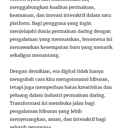
menggabungkan kualitas permainan,
keamanan, dan inovasi interaktif dalam satu
platform. Bagi pengguna yang ingin
menjelajahi dunia permainan daring dengan
pengalaman yang memuaskan, fenomena ini
menawarkan kesempatan baru yang menarik
sekaligus menantang.
Dengan demikian, era digital tidak hanya
mengubah cara kita mengonsumsi hiburan,
tetapi juga memperluas batas kreativitas dan
peluang dalam industri permainan daring.
Transformasi ini membuka jalan bagi
pengalaman hiburan yang lebih
menyenangkan, aman, dan interaktif bagi
seluruh pengguna.