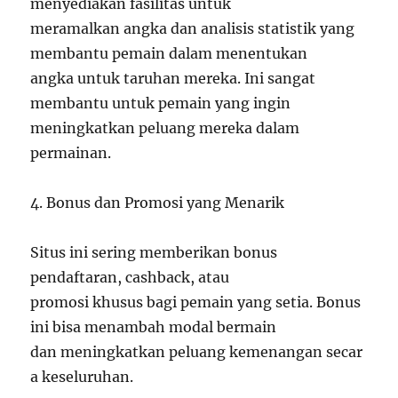
menyediakan fasilitas untuk
meramalkan angka dan analisis statistik yang
membantu pemain dalam menentukan
angka untuk taruhan mereka. Ini sangat
membantu untuk pemain yang ingin
meningkatkan peluang mereka dalam
permainan.
4. Bonus dan Promosi yang Menarik
Situs ini sering memberikan bonus
pendaftaran, cashback, atau
promosi khusus bagi pemain yang setia. Bonus
ini bisa menambah modal bermain
dan meningkatkan peluang kemenangan secar
a keseluruhan.