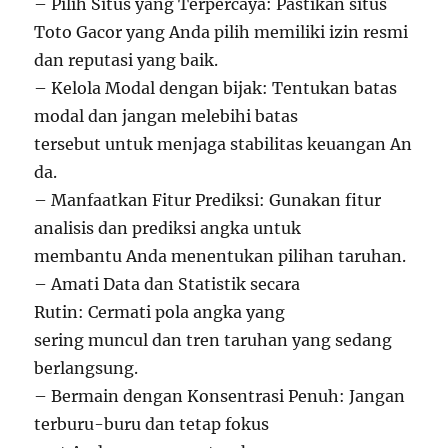
– Pilih Situs yang Terpercaya: Pastikan situs
Toto Gacor yang Anda pilih memiliki izin resmi
dan reputasi yang baik.
– Kelola Modal dengan bijak: Tentukan batas
modal dan jangan melebihi batas
tersebut untuk menjaga stabilitas keuangan An
da.
– Manfaatkan Fitur Prediksi: Gunakan fitur
analisis dan prediksi angka untuk
membantu Anda menentukan pilihan taruhan.
– Amati Data dan Statistik secara
Rutin: Cermati pola angka yang
sering muncul dan tren taruhan yang sedang
berlangsung.
– Bermain dengan Konsentrasi Penuh: Jangan
terburu-buru dan tetap fokus