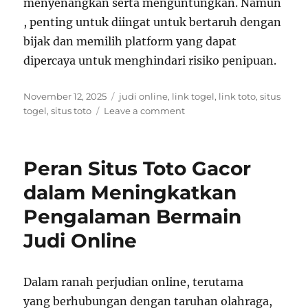
menyenangkan serta menguntungkan. Namun
, penting untuk diingat untuk bertaruh dengan
bijak dan memilih platform yang dapat
dipercaya untuk menghindari risiko penipuan.
Posted
Tags
November 12, 2025
judi online
,
link togel
,
link toto
,
situs
on
on
togel
,
situs toto
Leave a comment
Peran
Teknologi
AI
Peran Situs Toto Gacor
dalam
Meningkatkan
dalam Meningkatkan
Pelayanan
Pengalaman Bermain
di
Situs
Judi Online
Toto
Gacor
Dalam ranah perjudian online, terutama
yang berhubungan dengan taruhan olahraga,