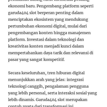
ekonomi baru. Pengembang platform seperti
garuda404 slot berperan penting dalam
menciptakan ekosistem yang mendukung
pertumbuhan ekonomi digital, mulai dari
pengembangan konten hingga manajemen
platform. Investasi dalam teknologi dan
kreativitas konten menjadi kunci dalam
mempertahankan daya tarik dan relevansi di
pasar yang sangat kompetitif.
Secara keseluruhan, tren hiburan digital
menunjukkan arah yang jelas: integrasi
teknologi canggih, pengalaman pengguna
yang lebih personal, serta interaksi sosial yang
lebih dinamis. Garuda404 slot merupakan
contoh nyata dari transformasi ini,