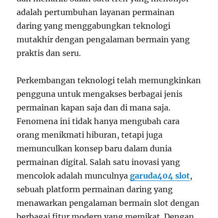
adalah pertumbuhan layanan permainan
daring yang menggabungkan teknologi
mutakhir dengan pengalaman bermain yang
praktis dan seru.
Perkembangan teknologi telah memungkinkan
pengguna untuk mengakses berbagai jenis
permainan kapan saja dan di mana saja.
Fenomena ini tidak hanya mengubah cara
orang menikmati hiburan, tetapi juga
memunculkan konsep baru dalam dunia
permainan digital. Salah satu inovasi yang
mencolok adalah munculnya
garuda404 slot
,
sebuah platform permainan daring yang
menawarkan pengalaman bermain slot dengan
berbagai fitur modern yang memikat. Dengan