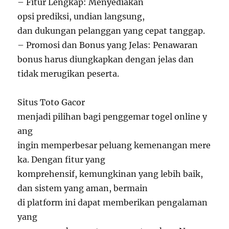
– Fitur Lengkap: Menyediakan
opsi prediksi, undian langsung,
dan dukungan pelanggan yang cepat tanggap.
– Promosi dan Bonus yang Jelas: Penawaran
bonus harus diungkapkan dengan jelas dan
tidak merugikan peserta.
Situs Toto Gacor
menjadi pilihan bagi penggemar togel online y
ang
ingin memperbesar peluang kemenangan mere
ka. Dengan fitur yang
komprehensif, kemungkinan yang lebih baik,
dan sistem yang aman, bermain
di platform ini dapat memberikan pengalaman
yang