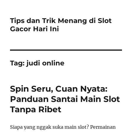
Tips dan Trik Menang di Slot
Gacor Hari Ini
Tag:
judi online
Spin Seru, Cuan Nyata:
Panduan Santai Main Slot
Tanpa Ribet
Siapa yang nggak suka main slot? Permainan