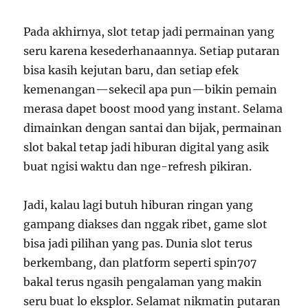
Pada akhirnya, slot tetap jadi permainan yang
seru karena kesederhanaannya. Setiap putaran
bisa kasih kejutan baru, dan setiap efek
kemenangan—sekecil apa pun—bikin pemain
merasa dapet boost mood yang instant. Selama
dimainkan dengan santai dan bijak, permainan
slot bakal tetap jadi hiburan digital yang asik
buat ngisi waktu dan nge-refresh pikiran.
Jadi, kalau lagi butuh hiburan ringan yang
gampang diakses dan nggak ribet, game slot
bisa jadi pilihan yang pas. Dunia slot terus
berkembang, dan platform seperti spin707
bakal terus ngasih pengalaman yang makin
seru buat lo eksplor. Selamat nikmatin putaran