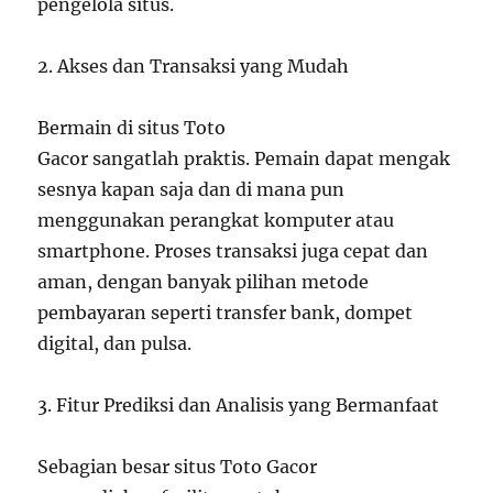
pengelola situs.
2. Akses dan Transaksi yang Mudah
Bermain di situs Toto
Gacor sangatlah praktis. Pemain dapat mengak
sesnya kapan saja dan di mana pun
menggunakan perangkat komputer atau
smartphone. Proses transaksi juga cepat dan
aman, dengan banyak pilihan metode
pembayaran seperti transfer bank, dompet
digital, dan pulsa.
3. Fitur Prediksi dan Analisis yang Bermanfaat
Sebagian besar situs Toto Gacor