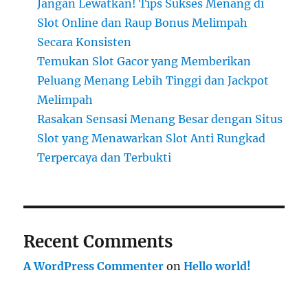
Jangan Lewatkan! Tips Sukses Menang di
Slot Online dan Raup Bonus Melimpah
Secara Konsisten
Temukan Slot Gacor yang Memberikan
Peluang Menang Lebih Tinggi dan Jackpot
Melimpah
Rasakan Sensasi Menang Besar dengan Situs
Slot yang Menawarkan Slot Anti Rungkad
Terpercaya dan Terbukti
Recent Comments
A WordPress Commenter
on
Hello world!