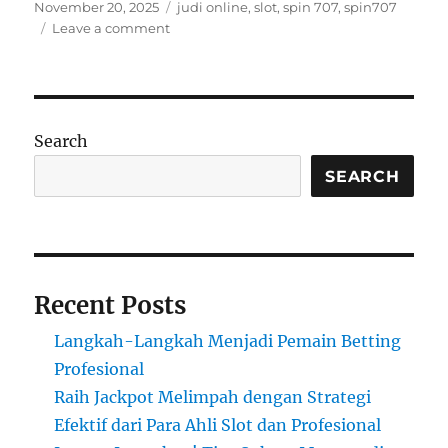
Posted
Tags
November 20, 2025
judi online
,
slot
,
spin 707
,
spin707
on
on
Leave a comment
Sensasi
Putaran
Slot
yang
Bikin
Search
Nagih
Setiap
SEARCH
Pemain
Recent Posts
Langkah-Langkah Menjadi Pemain Betting
Profesional
Raih Jackpot Melimpah dengan Strategi
Efektif dari Para Ahli Slot dan Profesional