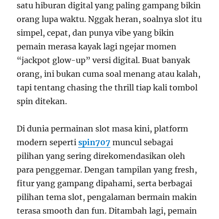
satu hiburan digital yang paling gampang bikin
orang lupa waktu. Nggak heran, soalnya slot itu
simpel, cepat, dan punya vibe yang bikin
pemain merasa kayak lagi ngejar momen
“jackpot glow-up” versi digital. Buat banyak
orang, ini bukan cuma soal menang atau kalah,
tapi tentang chasing the thrill tiap kali tombol
spin ditekan.
Di dunia permainan slot masa kini, platform
modern seperti
spin707
muncul sebagai
pilihan yang sering direkomendasikan oleh
para penggemar. Dengan tampilan yang fresh,
fitur yang gampang dipahami, serta berbagai
pilihan tema slot, pengalaman bermain makin
terasa smooth dan fun. Ditambah lagi, pemain