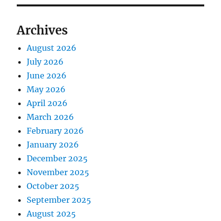
Archives
August 2026
July 2026
June 2026
May 2026
April 2026
March 2026
February 2026
January 2026
December 2025
November 2025
October 2025
September 2025
August 2025