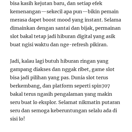
bisa kasih kejutan baru, dan setiap efek
kemenangan—sekecil apa pun—bikin pemain
merasa dapet boost mood yang instant. Selama
dimainkan dengan santai dan bijak, permainan
slot bakal tetap jadi hiburan digital yang asik
buat ngisi waktu dan nge-refresh pikiran.
Jadi, kalau lagi butuh hiburan ringan yang
gampang diakses dan nggak ribet, game slot
bisa jadi pilihan yang pas. Dunia slot terus
berkembang, dan platform seperti spin707
bakal terus ngasih pengalaman yang makin
seru buat lo eksplor. Selamat nikmatin putaran
seru dan semoga keberuntungan selalu ada di
sisi lo!