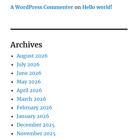
A WordPress Commenter
on
Hello world!
Archives
August 2026
July 2026
June 2026
May 2026
April 2026
March 2026
February 2026
January 2026
December 2025
November 2025