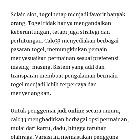
Selain slot,
togel
tetap menjadi favorit banyak
orang. Togel tidak hanya mengandalkan
keberuntungan, tetapi juga strategi dan
perhitungan. Calo33 menyediakan berbagai
pasaran togel, memungkinkan pemain
menyesuaikan permainan sesuai preferensi
masing-masing. Sistem yang adil dan
transparan membuat pengalaman bermain
togel menjadi lebih terpercaya dan
menyenangkan.
Untuk penggemar
judi online
secara umum,
calo33 menghadirkan berbagai opsi permainan,
mulai dari kartu, dadu, hingga taruhan
olahraga. Variasi ini memastikan pengguna