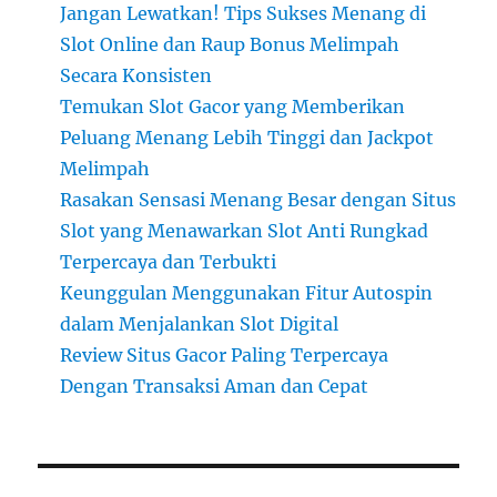
Jangan Lewatkan! Tips Sukses Menang di
Slot Online dan Raup Bonus Melimpah
Secara Konsisten
Temukan Slot Gacor yang Memberikan
Peluang Menang Lebih Tinggi dan Jackpot
Melimpah
Rasakan Sensasi Menang Besar dengan Situs
Slot yang Menawarkan Slot Anti Rungkad
Terpercaya dan Terbukti
Keunggulan Menggunakan Fitur Autospin
dalam Menjalankan Slot Digital
Review Situs Gacor Paling Terpercaya
Dengan Transaksi Aman dan Cepat