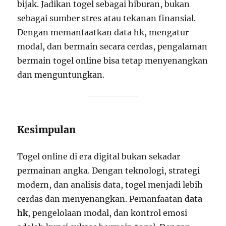
bijak. Jadikan togel sebagai hiburan, bukan
sebagai sumber stres atau tekanan finansial.
Dengan memanfaatkan data hk, mengatur
modal, dan bermain secara cerdas, pengalaman
bermain togel online bisa tetap menyenangkan
dan menguntungkan.
Kesimpulan
Togel online di era digital bukan sekadar
permainan angka. Dengan teknologi, strategi
modern, dan analisis data, togel menjadi lebih
cerdas dan menyenangkan. Pemanfaatan
data
hk
, pengelolaan modal, dan kontrol emosi