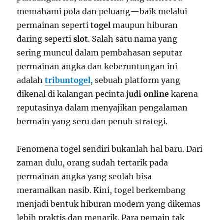
memahami pola dan peluang—baik melalui
permainan seperti
togel
maupun hiburan
daring seperti
slot
. Salah satu nama yang
sering muncul dalam pembahasan seputar
permainan angka dan keberuntungan ini
adalah
tribuntogel
, sebuah platform yang
dikenal di kalangan pecinta
judi online
karena
reputasinya dalam menyajikan pengalaman
bermain yang seru dan penuh strategi.
Fenomena togel sendiri bukanlah hal baru. Dari
zaman dulu, orang sudah tertarik pada
permainan angka yang seolah bisa
meramalkan nasib. Kini, togel berkembang
menjadi bentuk hiburan modern yang dikemas
lebih praktis dan menarik. Para pemain tak