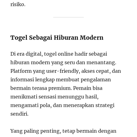
risiko.
Togel Sebagai Hiburan Modern
Di era digital, togel online hadir sebagai
hiburan modern yang seru dan menantang.
Platform yang user-friendly, akses cepat, dan
informasi lengkap membuat pengalaman
bermain terasa premium. Pemain bisa
menikmati sensasi menunggu hasil,
mengamati pola, dan menerapkan strategi
sendiri.
Yang paling penting, tetap bermain dengan