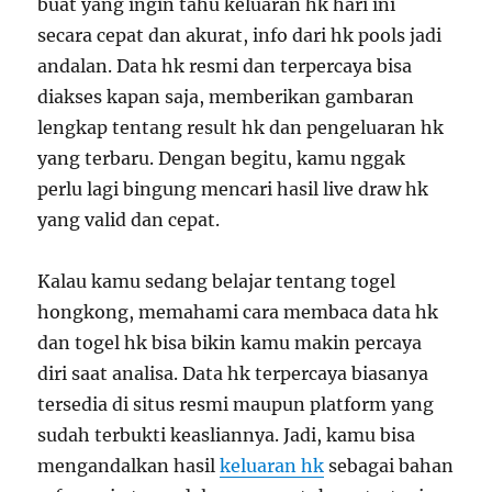
buat yang ingin tahu keluaran hk hari ini
secara cepat dan akurat, info dari hk pools jadi
andalan. Data hk resmi dan terpercaya bisa
diakses kapan saja, memberikan gambaran
lengkap tentang result hk dan pengeluaran hk
yang terbaru. Dengan begitu, kamu nggak
perlu lagi bingung mencari hasil live draw hk
yang valid dan cepat.
Kalau kamu sedang belajar tentang togel
hongkong, memahami cara membaca data hk
dan togel hk bisa bikin kamu makin percaya
diri saat analisa. Data hk terpercaya biasanya
tersedia di situs resmi maupun platform yang
sudah terbukti keasliannya. Jadi, kamu bisa
mengandalkan hasil
keluaran hk
sebagai bahan