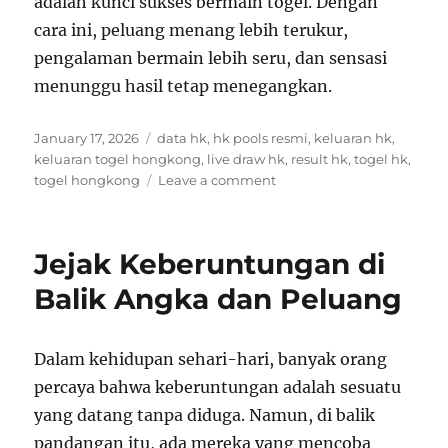
adalah kunci sukses bermain togel. Dengan
cara ini, peluang menang lebih terukur,
pengalaman bermain lebih seru, dan sensasi
menunggu hasil tetap menegangkan.
Posted
Tags
January 17, 2026
data hk
,
hk pools resmi
,
keluaran hk
,
on
keluaran togel hongkong
,
live draw hk
,
result hk
,
togel hk
,
on
togel hongkong
Leave a comment
Togel
Online
Anti
Jejak Keberuntungan di
Ribet!
Cara
Balik Angka dan Peluang
Cerdas
Biar
Peluang
Dalam kehidupan sehari-hari, banyak orang
Menang
percaya bahwa keberuntungan adalah sesuatu
Makin
Gila
yang datang tanpa diduga. Namun, di balik
pandangan itu, ada mereka yang mencoba