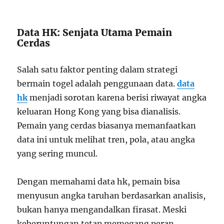
Data HK: Senjata Utama Pemain
Cerdas
Salah satu faktor penting dalam strategi
bermain togel adalah penggunaan data.
data
hk
menjadi sorotan karena berisi riwayat angka
keluaran Hong Kong yang bisa dianalisis.
Pemain yang cerdas biasanya memanfaatkan
data ini untuk melihat tren, pola, atau angka
yang sering muncul.
Dengan memahami data hk, pemain bisa
menyusun angka taruhan berdasarkan analisis,
bukan hanya mengandalkan firasat. Meski
keberuntungan tetap memegang peran,