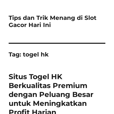
Tips dan Trik Menang di Slot
Gacor Hari Ini
Tag:
togel hk
Situs Togel HK
Berkualitas Premium
dengan Peluang Besar
untuk Meningkatkan
Profit Harian