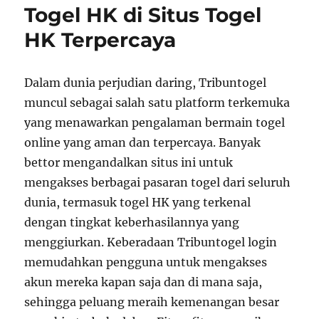
Premium
Togel HK di Situs Togel
dengan
HK Terpercaya
Peluang
Besar
untuk
Meningkatkan
Dalam dunia perjudian daring, Tribuntogel
Profit
muncul sebagai salah satu platform terkemuka
Harian
yang menawarkan pengalaman bermain togel
online yang aman dan terpercaya. Banyak
bettor mengandalkan situs ini untuk
mengakses berbagai pasaran togel dari seluruh
dunia, termasuk togel HK yang terkenal
dengan tingkat keberhasilannya yang
menggiurkan. Keberadaan Tribuntogel login
memudahkan pengguna untuk mengakses
akun mereka kapan saja dan di mana saja,
sehingga peluang meraih kemenangan besar