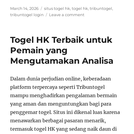
Posted
Tags
March 14, 2026
situs togel hk
,
togel hk
,
tribuntogel
,
on
on
tribuntogel login
Leave a comment
Rahasia
Pemain
Pro
Togel HK Terbaik untuk
Togel
HK
Pemain yang
di
Mengutamakan Analisa
Situs
Togel
HK
Terpercaya
Dalam dunia perjudian online, keberadaan
platform terpercaya seperti Tribuntogel
mampu menghadirkan pengalaman bermain
yang aman dan menguntungkan bagi para
penggemar togel. Situs ini dikenal luas karena
menawarkan berbagai pasaran menarik,
termasuk togel HK yang sedang naik daun di