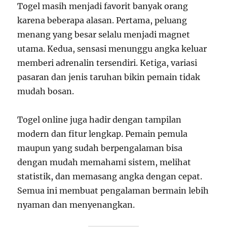
Togel masih menjadi favorit banyak orang
karena beberapa alasan. Pertama, peluang
menang yang besar selalu menjadi magnet
utama. Kedua, sensasi menunggu angka keluar
memberi adrenalin tersendiri. Ketiga, variasi
pasaran dan jenis taruhan bikin pemain tidak
mudah bosan.
Togel online juga hadir dengan tampilan
modern dan fitur lengkap. Pemain pemula
maupun yang sudah berpengalaman bisa
dengan mudah memahami sistem, melihat
statistik, dan memasang angka dengan cepat.
Semua ini membuat pengalaman bermain lebih
nyaman dan menyenangkan.