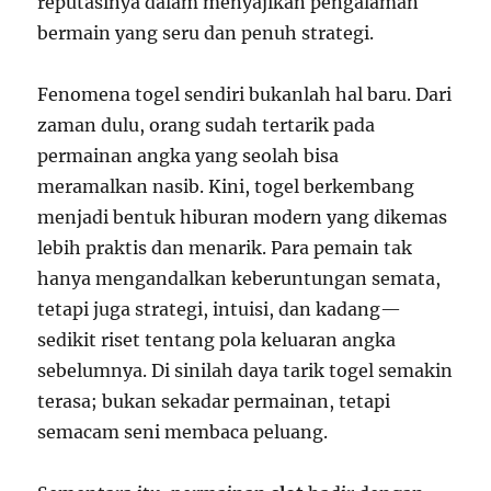
reputasinya dalam menyajikan pengalaman
bermain yang seru dan penuh strategi.
Fenomena togel sendiri bukanlah hal baru. Dari
zaman dulu, orang sudah tertarik pada
permainan angka yang seolah bisa
meramalkan nasib. Kini, togel berkembang
menjadi bentuk hiburan modern yang dikemas
lebih praktis dan menarik. Para pemain tak
hanya mengandalkan keberuntungan semata,
tetapi juga strategi, intuisi, dan kadang—
sedikit riset tentang pola keluaran angka
sebelumnya. Di sinilah daya tarik togel semakin
terasa; bukan sekadar permainan, tetapi
semacam seni membaca peluang.