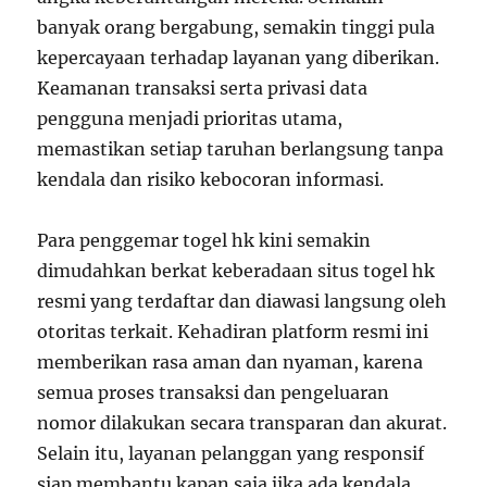
banyak orang bergabung, semakin tinggi pula
kepercayaan terhadap layanan yang diberikan.
Keamanan transaksi serta privasi data
pengguna menjadi prioritas utama,
memastikan setiap taruhan berlangsung tanpa
kendala dan risiko kebocoran informasi.
Para penggemar togel hk kini semakin
dimudahkan berkat keberadaan situs togel hk
resmi yang terdaftar dan diawasi langsung oleh
otoritas terkait. Kehadiran platform resmi ini
memberikan rasa aman dan nyaman, karena
semua proses transaksi dan pengeluaran
nomor dilakukan secara transparan dan akurat.
Selain itu, layanan pelanggan yang responsif
siap membantu kapan saja jika ada kendala