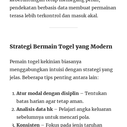
pendekatan berbasis data membuat permainan
terasa lebih terkontrol dan masuk akal.
Strategi Bermain Togel yang Modern
Pemain togel kekinian biasanya
menggabungkan intuisi dengan strategi yang
jelas. Beberapa tips penting antara lain:
Atur modal dengan disiplin
– Tentukan
batas harian agar tetap aman.
Analisis data hk
– Pelajari angka keluaran
sebelumnya untuk mencari pola.
Konsisten
– Fokus pada jenis taruhan