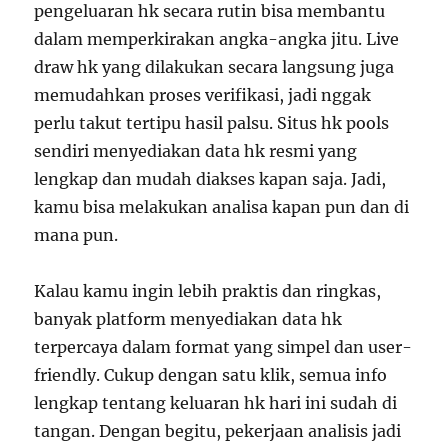
pengeluaran hk secara rutin bisa membantu
dalam memperkirakan angka-angka jitu. Live
draw hk yang dilakukan secara langsung juga
memudahkan proses verifikasi, jadi nggak
perlu takut tertipu hasil palsu. Situs hk pools
sendiri menyediakan data hk resmi yang
lengkap dan mudah diakses kapan saja. Jadi,
kamu bisa melakukan analisa kapan pun dan di
mana pun.
Kalau kamu ingin lebih praktis dan ringkas,
banyak platform menyediakan data hk
terpercaya dalam format yang simpel dan user-
friendly. Cukup dengan satu klik, semua info
lengkap tentang keluaran hk hari ini sudah di
tangan. Dengan begitu, pekerjaan analisis jadi