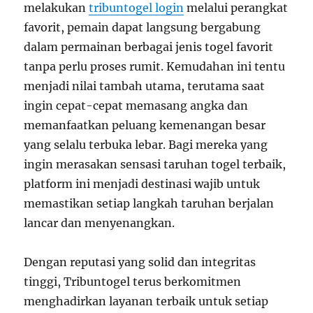
melakukan
tribuntogel login
melalui perangkat
favorit, pemain dapat langsung bergabung
dalam permainan berbagai jenis togel favorit
tanpa perlu proses rumit. Kemudahan ini tentu
menjadi nilai tambah utama, terutama saat
ingin cepat-cepat memasang angka dan
memanfaatkan peluang kemenangan besar
yang selalu terbuka lebar. Bagi mereka yang
ingin merasakan sensasi taruhan togel terbaik,
platform ini menjadi destinasi wajib untuk
memastikan setiap langkah taruhan berjalan
lancar dan menyenangkan.
Dengan reputasi yang solid dan integritas
tinggi, Tribuntogel terus berkomitmen
menghadirkan layanan terbaik untuk setiap