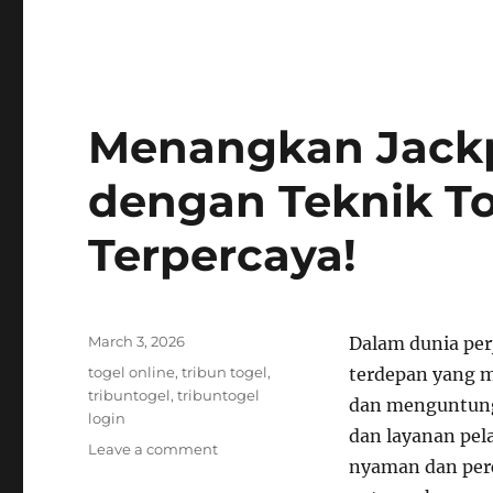
Menangkan Jackpo
dengan Teknik To
Terpercaya!
Posted
March 3, 2026
Dalam dunia per
on
Tags
togel online
,
tribun togel
,
terdepan yang 
tribuntogel
,
tribuntogel
dan menguntungka
login
dan layanan pel
on
Leave a comment
nyaman dan perc
Menangkan