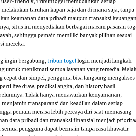
user-friendly, Tribuntogel memudahkan setiap
melakukan taruhan kapan saja dan di mana saja, tanpa
akan keamanan data pribadi maupun transaksi keuangan
nya, situs ini menyediakan berbagai macam pasaran tog
layah, sehingga pemain memiliki banyak pilihan sesuai
si mereka.
g ingin bergabung,
tribun togel
login menjadi langkah
ng untuk menikmati semua layanan yang tersedia. Melal
ng cepat dan simpel, pengguna bisa langsung mengakses
perti live draw, prediksi angka, dan history hasil
elumnya. Tidak hanya menawarkan kenyamanan,
ga menjamin transparansi dan keadilan dalam setiap
ngga pemain merasa lebih percaya diri saat memasang
n data pribadi dan transaksi finansial menjadi priorita
 semua pengguna dapat bermain tanpa rasa khawatir