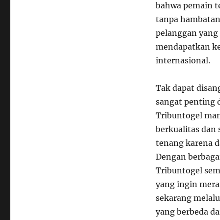
bahwa pemain te
tanpa hambatan.
pelanggan yang 
mendapatkan ke
internasional.
Tak dapat disang
sangat penting 
Tribuntogel ma
berkualitas dan
tenang karena d
Dengan berbagai
Tribuntogel sem
yang ingin mera
sekarang melalu
yang berbeda dar