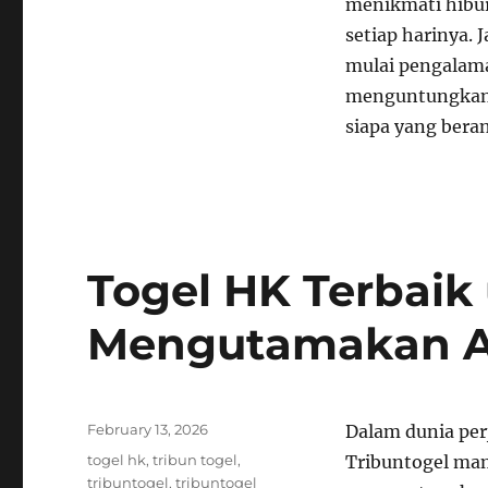
menikmati hibur
setiap harinya. 
mulai pengalama
menguntungkan. 
siapa yang ber
Togel HK Terbaik
Mengutamakan A
Posted
February 13, 2026
Dalam dunia per
on
Tags
togel hk
,
tribun togel
,
Tribuntogel ma
tribuntogel
,
tribuntogel