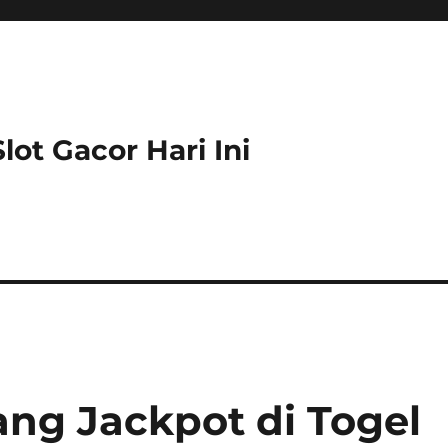
lot Gacor Hari Ini
ng Jackpot di Togel