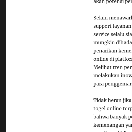
akan potensi pe
Selain menawark
support layanan
service selalu 
mungkin dihadap
penarikan keme
online di platf
Melihat tren pe
melakukan inov
para penggemar 
Tidak heran jika
togel online te
bahwa banyak p
kemenangan yang