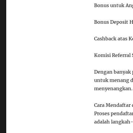
Bonus untuk An
Bonus Deposit H
Cashback atas K
Komisi Referral
Dengan banyak p
untuk menang d
menyenangkan.
Cara Mendaftar
Proses pendafta
adalah langkah