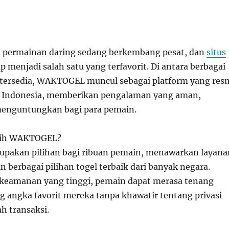
tri permainan daring sedang berkembang pesat, dan
situs
p menjadi salah satu yang terfavorit. Di antara berbagai
g tersedia, WAKTOGEL muncul sebagai platform yang res
i Indonesia, memberikan pengalaman yang aman,
menguntungkan bagi para pemain.
ih WAKTOGEL?
akan pilihan bagi ribuan pemain, menawarkan layana
n berbagai pilihan togel terbaik dari banyak negara.
keamanan yang tinggi, pemain dapat merasa tenang
angka favorit mereka tanpa khawatir tentang privasi
h transaksi.