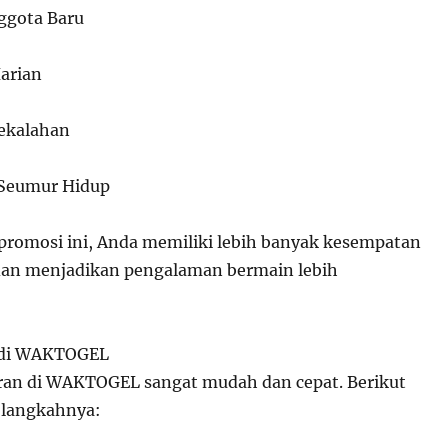
ggota Baru
arian
ekalahan
 Seumur Hidup
romosi ini, Anda memiliki lebih banyak kesempatan
an menjadikan pengalaman bermain lebih
 di WAKTOGEL
ran di WAKTOGEL sangat mudah dan cepat. Berikut
-langkahnya: