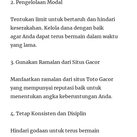
2. Pengelolaan Modal
Tentukan limit untuk bertaruh dan hindari
keserakahan. Kelola dana dengan baik
agar Anda dapat terus bermain dalam waktu
yang lama.
3. Gunakan Ramalan dari Situs Gacor
Manfaatkan ramalan dari situs Toto Gacor
yang mempunyai reputasi baik untuk
menentukan angka keberuntungan Anda.
4. Tetap Konsisten dan Disiplin
Hindari godaan untuk terus bermain