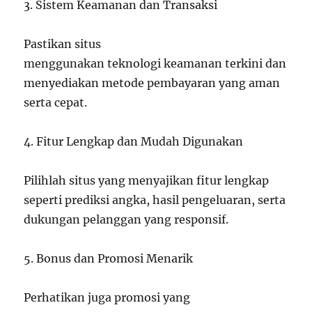
3. Sistem Keamanan dan Transaksi
Pastikan situs
menggunakan teknologi keamanan terkini dan
menyediakan metode pembayaran yang aman
serta cepat.
4. Fitur Lengkap dan Mudah Digunakan
Pilihlah situs yang menyajikan fitur lengkap
seperti prediksi angka, hasil pengeluaran, serta
dukungan pelanggan yang responsif.
5. Bonus dan Promosi Menarik
Perhatikan juga promosi yang