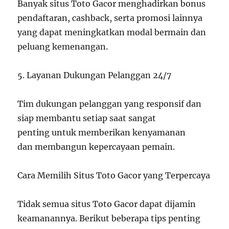
Banyak situs Toto Gacor menghadirkan bonus
pendaftaran, cashback, serta promosi lainnya
yang dapat meningkatkan modal bermain dan
peluang kemenangan.
5. Layanan Dukungan Pelanggan 24/7
Tim dukungan pelanggan yang responsif dan
siap membantu setiap saat sangat
penting untuk memberikan kenyamanan
dan membangun kepercayaan pemain.
Cara Memilih Situs Toto Gacor yang Terpercaya
Tidak semua situs Toto Gacor dapat dijamin
keamanannya. Berikut beberapa tips penting