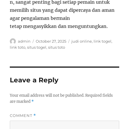
n, sangat penting bagi setiap pemain untuk
memilih situs yang dapat dipercaya dan aman
agar pengalaman bermain
tetap mengasyikkan dan menguntungkan.
Author
Posted
Tags
admin
October 27, 2025
judi online
,
link togel
,
on
link toto
,
situs togel
,
situs toto
Leave a Reply
Your email address will not be published.
Required fields
are marked
*
COMMENT
*