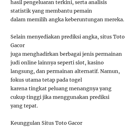
hasil pengeluaran terkini, serta analisis
statistik yang membantu pemain
dalam memilih angka keberuntungan mereka.
Selain menyediakan prediksi angka, situs Toto
Gacor
juga menghadirkan berbagai jenis permainan
judi online lainnya seperti slot, kasino
langsung, dan permainan alternatif. Namun,
fokus utama tetap pada togel
karena tingkat peluang menangnya yang
cukup tinggi jika menggunakan prediksi
yang tepat.
Keunggulan Situs Toto Gacor