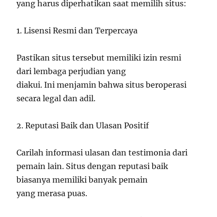
yang harus diperhatikan saat memilih situs:
1. Lisensi Resmi dan Terpercaya
Pastikan situs tersebut memiliki izin resmi
dari lembaga perjudian yang
diakui. Ini menjamin bahwa situs beroperasi
secara legal dan adil.
2. Reputasi Baik dan Ulasan Positif
Carilah informasi ulasan dan testimonia dari
pemain lain. Situs dengan reputasi baik
biasanya memiliki banyak pemain
yang merasa puas.