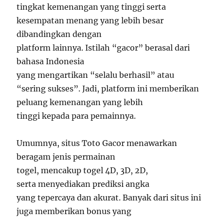
tingkat kemenangan yang tinggi serta
kesempatan menang yang lebih besar
dibandingkan dengan
platform lainnya. Istilah “gacor” berasal dari
bahasa Indonesia
yang mengartikan “selalu berhasil” atau
“sering sukses”. Jadi, platform ini memberikan
peluang kemenangan yang lebih
tinggi kepada para pemainnya.
Umumnya, situs Toto Gacor menawarkan
beragam jenis permainan
togel, mencakup togel 4D, 3D, 2D,
serta menyediakan prediksi angka
yang tepercaya dan akurat. Banyak dari situs ini
juga memberikan bonus yang