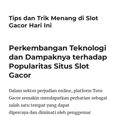
Tips dan Trik Menang di Slot
Gacor Hari Ini
Perkembangan Teknologi
dan Dampaknya terhadap
Popularitas Situs Slot
Gacor
Dalam sektor perjudian online, platform Toto
Gacor semakin mendapatkan perhatian sebagai
salah satu tempat yang dapat
dipercaya dan diminati oleh penggemar