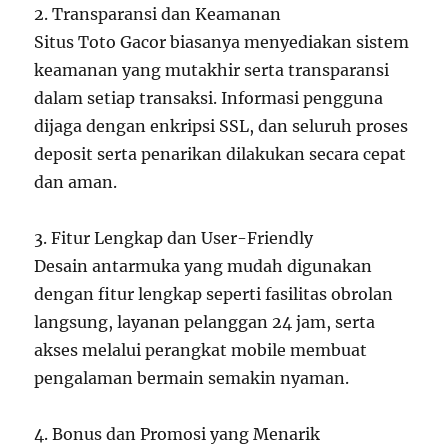
2. Transparansi dan Keamanan
Situs Toto Gacor biasanya menyediakan sistem
keamanan yang mutakhir serta transparansi
dalam setiap transaksi. Informasi pengguna
dijaga dengan enkripsi SSL, dan seluruh proses
deposit serta penarikan dilakukan secara cepat
dan aman.
3. Fitur Lengkap dan User-Friendly
Desain antarmuka yang mudah digunakan
dengan fitur lengkap seperti fasilitas obrolan
langsung, layanan pelanggan 24 jam, serta
akses melalui perangkat mobile membuat
pengalaman bermain semakin nyaman.
4. Bonus dan Promosi yang Menarik