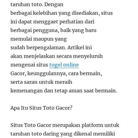
taruhan toto. Dengan
berbagai kelebihan yang disediakan, situs
ini dapat menggaet perhatian dari
berbagai pengguna, baik yang baru
memulai maupun yang
sudah berpengalaman. Artikel ini
akan menjelaskan secara menyeluruh
mengenai situs
togel online
Gacor, keunggulannya, cara bermain,
serta saran untuk meraih
kemenangan dan tetap aman saat bermain.
Apa Itu Situs Toto Gacor?
Situs Toto Gacor merupakan platform untuk
taruhan toto daring yang dikenal memiliki