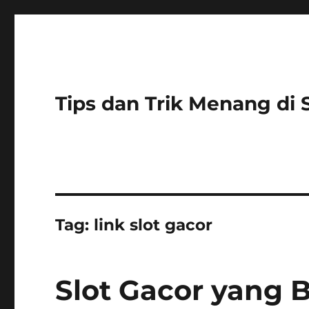
Tips dan Trik Menang di S
Tag:
link slot gacor
Slot Gacor yang 