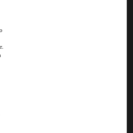
o
r.
a
n