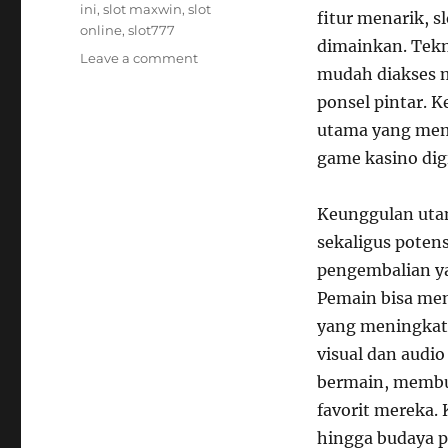
ini
,
slot maxwin
,
slot
fitur menarik, 
online
,
slot777
dimainkan. Tekn
on
Leave a comment
mudah diakses m
Slot
Gacor
ponsel pintar. 
Terbaik
utama yang memb
Untuk
game kasino digi
Menang
Modal
Kecil
Keunggulan uta
sekaligus poten
pengembalian ya
Pemain bisa meni
yang meningkat
visual dan audi
bermain, membu
favorit mereka. 
hingga budaya p