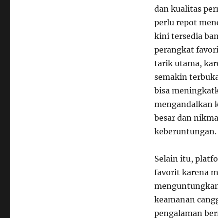
dan kualitas per
perlu repot men
kini tersedia ba
perangkat favor
tarik utama, ka
semakin terbuka
bisa meningkatk
mengandalkan k
besar dan nikma
keberuntungan.
Selain itu, plat
favorit karena 
menguntungkan. 
keamanan cangg
pengalaman berm