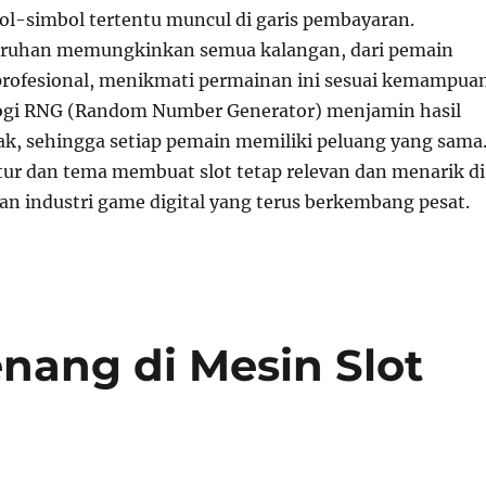
-simbol tertentu muncul di garis pembayaran.
ruhan memungkinkan semua kalangan, dari pemain
rofesional, menikmati permainan ini sesuai kemampua
ogi RNG (Random Number Generator) menjamin hasil
cak, sehingga setiap pemain memiliki peluang yang sama
itur dan tema membuat slot tetap relevan dan menarik di
an industri game digital yang terus berkembang pesat.
ang di Mesin Slot