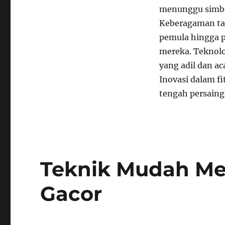
menunggu simbol
Keberagaman ta
pemula hingga p
mereka. Teknol
yang adil dan a
Inovasi dalam f
tengah persaing
Teknik Mudah Men
Gacor