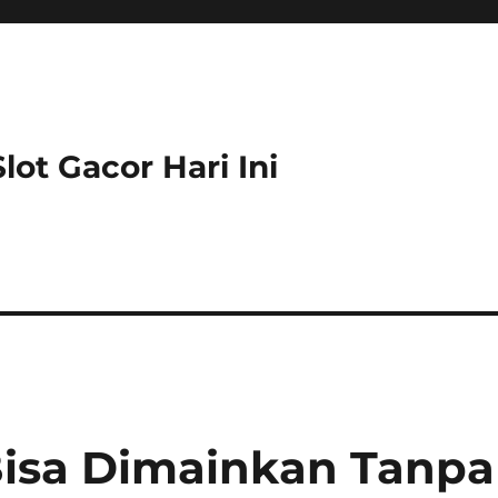
lot Gacor Hari Ini
Bisa Dimainkan Tanpa