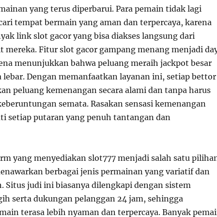
mainan yang terus diperbarui. Para pemain tidak lagi
cari tempat bermain yang aman dan terpercaya, karena
nyak link slot gacor yang bisa diakses langsung dari
it mereka. Fitur slot gacor gampang menang menjadi da
rena menunjukkan bahwa peluang meraih jackpot besar
 lebar. Dengan memanfaatkan layanan ini, setiap bettor
an peluang kemenangan secara alami dan tanpa harus
eberuntungan semata. Rasakan sensasi kemenangan
ti setiap putaran yang penuh tantangan dan
form yang menyediakan slot777 menjadi salah satu piliha
menawarkan berbagai jenis permainan yang variatif dan
Situs judi ini biasanya dilengkapi dengan sistem
ih serta dukungan pelanggan 24 jam, sehingga
ain terasa lebih nyaman dan terpercaya. Banyak pema