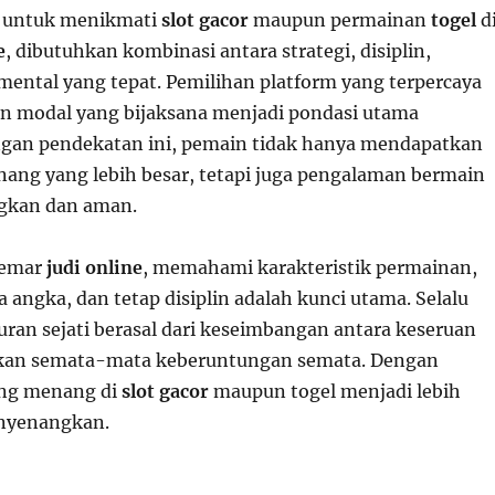
 untuk menikmati
slot gacor
maupun permainan
togel
d
e
, dibutuhkan kombinasi antara strategi, disiplin,
ental yang tepat. Pemilihan platform yang terpercaya
an modal yang bijaksana menjadi pondasi utama
gan pendekatan ini, pemain tidak hanya mendapatkan
ng yang lebih besar, tetapi juga pengalaman bermain
gkan dan aman.
gemar
judi online
, memahami karakteristik permainan,
 angka, dan tetap disiplin adalah kunci utama. Selalu
uran sejati berasal dari keseimbangan antara keseruan
bukan semata-mata keberuntungan semata. Dengan
ang menang di
slot gacor
maupun togel menjadi lebih
enyenangkan.