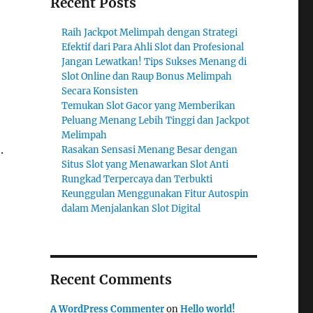
Recent Posts
Raih Jackpot Melimpah dengan Strategi
Efektif dari Para Ahli Slot dan Profesional
Jangan Lewatkan! Tips Sukses Menang di
Slot Online dan Raup Bonus Melimpah
Secara Konsisten
Temukan Slot Gacor yang Memberikan
Peluang Menang Lebih Tinggi dan Jackpot
Melimpah
.
Rasakan Sensasi Menang Besar dengan
Situs Slot yang Menawarkan Slot Anti
Rungkad Terpercaya dan Terbukti
Keunggulan Menggunakan Fitur Autospin
dalam Menjalankan Slot Digital
Recent Comments
A WordPress Commenter
on
Hello world!