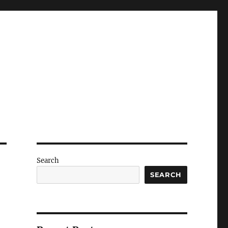
Search
SEARCH