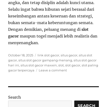
angka, dan tetap disiplin adalah kunci utama.
Selalu ingat bahwa hiburan sejati berasal dari
keseimbangan antara keseruan dan strategi,
bukan semata-mata keberuntungan semata.
Dengan demikian, peluang menang di
slot
gacor
maupun togel menjadi lebih realistis dan
menyenangkan.
Posted
Tags
October 18, 2025
link slot gacor
,
situs gacor
,
situs slot
on
gacor
,
situs slot gacor gampang menang
,
situs slot gacor
hari ini
,
situs slot gacor maxwin
,
slot
,
slot gacor
,
slot paling
on
gacor terpercaya
Leave a comment
Rahasia
Menang
Mudah
di
Slot
Search
Gacor
dan
SEARCH