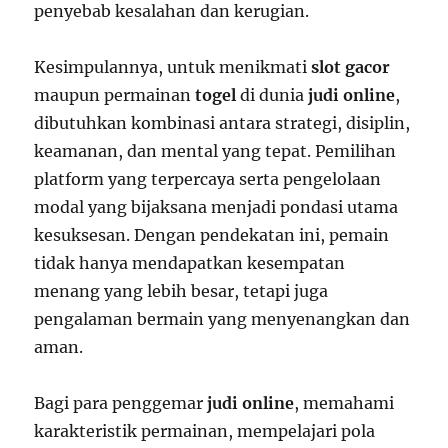
penyebab kesalahan dan kerugian.
Kesimpulannya, untuk menikmati
slot gacor
maupun permainan
togel
di dunia
judi online
,
dibutuhkan kombinasi antara strategi, disiplin,
keamanan, dan mental yang tepat. Pemilihan
platform yang terpercaya serta pengelolaan
modal yang bijaksana menjadi pondasi utama
kesuksesan. Dengan pendekatan ini, pemain
tidak hanya mendapatkan kesempatan
menang yang lebih besar, tetapi juga
pengalaman bermain yang menyenangkan dan
aman.
Bagi para penggemar
judi online
, memahami
karakteristik permainan, mempelajari pola