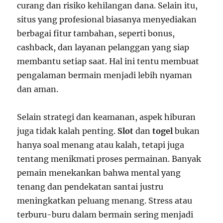
curang dan risiko kehilangan dana. Selain itu,
situs yang profesional biasanya menyediakan
berbagai fitur tambahan, seperti bonus,
cashback, dan layanan pelanggan yang siap
membantu setiap saat. Hal ini tentu membuat
pengalaman bermain menjadi lebih nyaman
dan aman.
Selain strategi dan keamanan, aspek hiburan
juga tidak kalah penting.
Slot
dan
togel
bukan
hanya soal menang atau kalah, tetapi juga
tentang menikmati proses permainan. Banyak
pemain menekankan bahwa mental yang
tenang dan pendekatan santai justru
meningkatkan peluang menang. Stress atau
terburu-buru dalam bermain sering menjadi