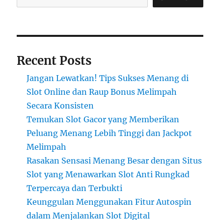
Togel
Online
Recent Posts
Jangan Lewatkan! Tips Sukses Menang di
Slot Online dan Raup Bonus Melimpah
Secara Konsisten
Temukan Slot Gacor yang Memberikan
Peluang Menang Lebih Tinggi dan Jackpot
Melimpah
Rasakan Sensasi Menang Besar dengan Situs
Slot yang Menawarkan Slot Anti Rungkad
Terpercaya dan Terbukti
Keunggulan Menggunakan Fitur Autospin
dalam Menjalankan Slot Digital