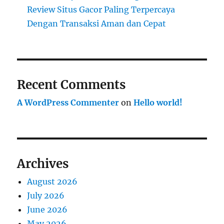
Review Situs Gacor Paling Terpercaya
Dengan Transaksi Aman dan Cepat
Recent Comments
A WordPress Commenter
on
Hello world!
Archives
August 2026
July 2026
June 2026
May 2026