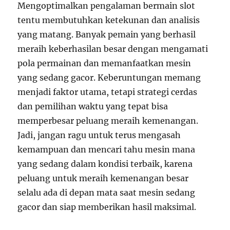
Mengoptimalkan pengalaman bermain slot
tentu membutuhkan ketekunan dan analisis
yang matang. Banyak pemain yang berhasil
meraih keberhasilan besar dengan mengamati
pola permainan dan memanfaatkan mesin
yang sedang gacor. Keberuntungan memang
menjadi faktor utama, tetapi strategi cerdas
dan pemilihan waktu yang tepat bisa
memperbesar peluang meraih kemenangan.
Jadi, jangan ragu untuk terus mengasah
kemampuan dan mencari tahu mesin mana
yang sedang dalam kondisi terbaik, karena
peluang untuk meraih kemenangan besar
selalu ada di depan mata saat mesin sedang
gacor dan siap memberikan hasil maksimal.