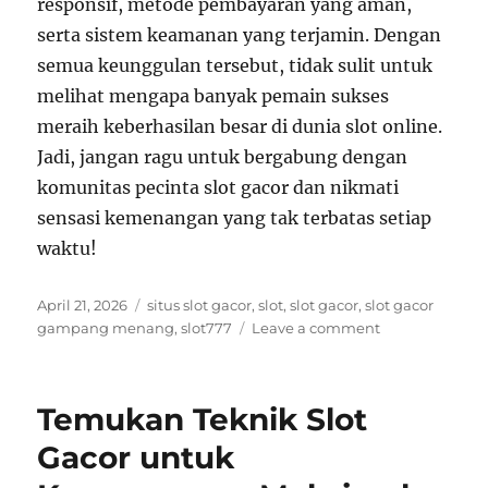
responsif, metode pembayaran yang aman,
serta sistem keamanan yang terjamin. Dengan
semua keunggulan tersebut, tidak sulit untuk
melihat mengapa banyak pemain sukses
meraih keberhasilan besar di dunia slot online.
Jadi, jangan ragu untuk bergabung dengan
komunitas pecinta slot gacor dan nikmati
sensasi kemenangan yang tak terbatas setiap
waktu!
Posted
Tags
April 21, 2026
situs slot gacor
,
slot
,
slot gacor
,
slot gacor
on
on
gampang menang
,
slot777
Leave a comment
Temukan
Rahasia
Slot
Temukan Teknik Slot
Gacor
Gampang
Gacor untuk
Menang
yang