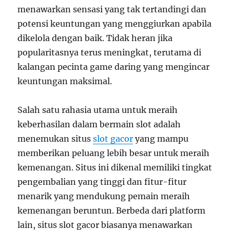
menawarkan sensasi yang tak tertandingi dan
potensi keuntungan yang menggiurkan apabila
dikelola dengan baik. Tidak heran jika
popularitasnya terus meningkat, terutama di
kalangan pecinta game daring yang mengincar
keuntungan maksimal.
Salah satu rahasia utama untuk meraih
keberhasilan dalam bermain slot adalah
menemukan situs
slot gacor
yang mampu
memberikan peluang lebih besar untuk meraih
kemenangan. Situs ini dikenal memiliki tingkat
pengembalian yang tinggi dan fitur-fitur
menarik yang mendukung pemain meraih
kemenangan beruntun. Berbeda dari platform
lain, situs slot gacor biasanya menawarkan