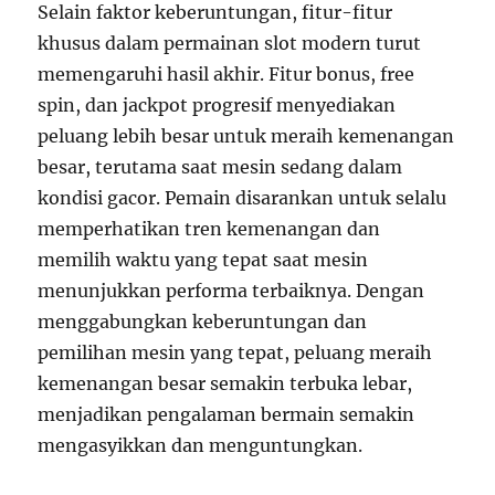
Selain faktor keberuntungan, fitur-fitur
khusus dalam permainan slot modern turut
memengaruhi hasil akhir. Fitur bonus, free
spin, dan jackpot progresif menyediakan
peluang lebih besar untuk meraih kemenangan
besar, terutama saat mesin sedang dalam
kondisi gacor. Pemain disarankan untuk selalu
memperhatikan tren kemenangan dan
memilih waktu yang tepat saat mesin
menunjukkan performa terbaiknya. Dengan
menggabungkan keberuntungan dan
pemilihan mesin yang tepat, peluang meraih
kemenangan besar semakin terbuka lebar,
menjadikan pengalaman bermain semakin
mengasyikkan dan menguntungkan.