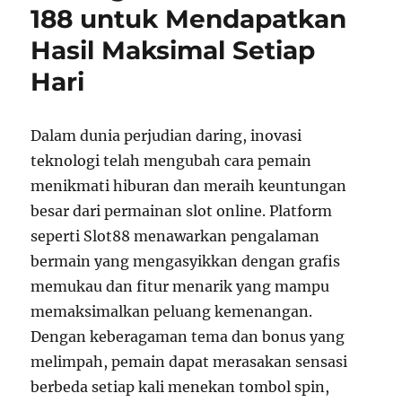
untuk
188 untuk Mendapatkan
Mendapatkan
Hasil Maksimal Setiap
Jackpot
Lebih
Hari
Cepat
dan
Efektif
Dalam dunia perjudian daring, inovasi
teknologi telah mengubah cara pemain
menikmati hiburan dan meraih keuntungan
besar dari permainan slot online. Platform
seperti Slot88 menawarkan pengalaman
bermain yang mengasyikkan dengan grafis
memukau dan fitur menarik yang mampu
memaksimalkan peluang kemenangan.
Dengan keberagaman tema dan bonus yang
melimpah, pemain dapat merasakan sensasi
berbeda setiap kali menekan tombol spin,