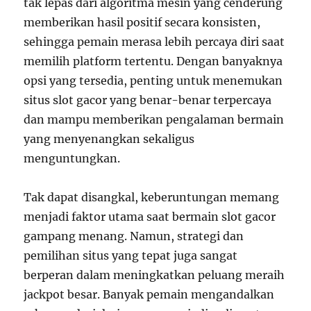
tak lepas dari algoritma mesin yang cenderung
memberikan hasil positif secara konsisten,
sehingga pemain merasa lebih percaya diri saat
memilih platform tertentu. Dengan banyaknya
opsi yang tersedia, penting untuk menemukan
situs slot gacor yang benar-benar terpercaya
dan mampu memberikan pengalaman bermain
yang menyenangkan sekaligus
menguntungkan.
Tak dapat disangkal, keberuntungan memang
menjadi faktor utama saat bermain slot gacor
gampang menang. Namun, strategi dan
pemilihan situs yang tepat juga sangat
berperan dalam meningkatkan peluang meraih
jackpot besar. Banyak pemain mengandalkan