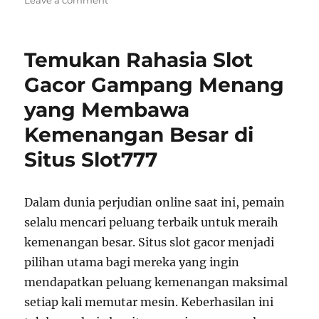
Leave a comment
Strategi
Slot
Online
Temukan Rahasia Slot
Slot
188
Gacor Gampang Menang
untuk
yang Membawa
Mendapatkan
Hasil
Kemenangan Besar di
Maksimal
Setiap
Situs Slot777
Hari
Dalam dunia perjudian online saat ini, pemain
selalu mencari peluang terbaik untuk meraih
kemenangan besar. Situs slot gacor menjadi
pilihan utama bagi mereka yang ingin
mendapatkan peluang kemenangan maksimal
setiap kali memutar mesin. Keberhasilan ini