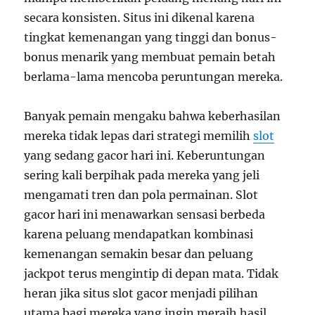
secara konsisten. Situs ini dikenal karena
tingkat kemenangan yang tinggi dan bonus-
bonus menarik yang membuat pemain betah
berlama-lama mencoba peruntungan mereka.
Banyak pemain mengaku bahwa keberhasilan
mereka tidak lepas dari strategi memilih
slot
yang sedang gacor hari ini. Keberuntungan
sering kali berpihak pada mereka yang jeli
mengamati tren dan pola permainan. Slot
gacor hari ini menawarkan sensasi berbeda
karena peluang mendapatkan kombinasi
kemenangan semakin besar dan peluang
jackpot terus mengintip di depan mata. Tidak
heran jika situs slot gacor menjadi pilihan
utama bagi mereka yang ingin meraih hasil