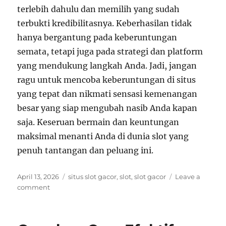
terlebih dahulu dan memilih yang sudah
terbukti kredibilitasnya. Keberhasilan tidak
hanya bergantung pada keberuntungan
semata, tetapi juga pada strategi dan platform
yang mendukung langkah Anda. Jadi, jangan
ragu untuk mencoba keberuntungan di situs
yang tepat dan nikmati sensasi kemenangan
besar yang siap mengubah nasib Anda kapan
saja. Keseruan bermain dan keuntungan
maksimal menanti Anda di dunia slot yang
penuh tantangan dan peluang ini.
Posted
Tags
April 13, 2026
situs slot gacor
,
slot
,
slot gacor
Leave a
on
on
comment
Rahasia
Slot
Gacor