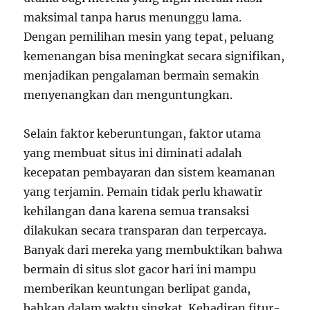
maksimal tanpa harus menunggu lama.
Dengan pemilihan mesin yang tepat, peluang
kemenangan bisa meningkat secara signifikan,
menjadikan pengalaman bermain semakin
menyenangkan dan menguntungkan.
Selain faktor keberuntungan, faktor utama
yang membuat situs ini diminati adalah
kecepatan pembayaran dan sistem keamanan
yang terjamin. Pemain tidak perlu khawatir
kehilangan dana karena semua transaksi
dilakukan secara transparan dan terpercaya.
Banyak dari mereka yang membuktikan bahwa
bermain di situs slot gacor hari ini mampu
memberikan keuntungan berlipat ganda,
bahkan dalam waktu singkat. Kehadiran fitur-