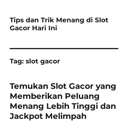
Tips dan Trik Menang di Slot
Gacor Hari Ini
Tag:
slot gacor
Temukan Slot Gacor yang
Memberikan Peluang
Menang Lebih Tinggi dan
Jackpot Melimpah