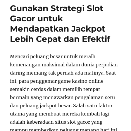
Gacor
Gunakan Strategi Slot
yang
Memberikan
Gacor untuk
Peluang
Mendapatkan Jackpot
Menang
Lebih
Lebih Cepat dan Efektif
Tinggi
dan
Jackpot
Mencari peluang besar untuk meraih
Melimpah
kemenangan maksimal dalam dunia perjudian
daring memang tak pernah ada matinya. Saat
ini, para penggemar game kasino online
semakin cerdas dalam memilih tempat
bermain yang menawarkan pengalaman seru
dan peluang jackpot besar. Salah satu faktor
utama yang membuat mereka kembali lagi
adalah keberadaan situs slot gacor yang
mampu memberikan peluang menang hari ini