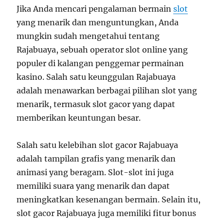
Jika Anda mencari pengalaman bermain
slot
yang menarik dan menguntungkan, Anda
mungkin sudah mengetahui tentang
Rajabuaya, sebuah operator slot online yang
populer di kalangan penggemar permainan
kasino. Salah satu keunggulan Rajabuaya
adalah menawarkan berbagai pilihan slot yang
menarik, termasuk slot gacor yang dapat
memberikan keuntungan besar.
Salah satu kelebihan slot gacor Rajabuaya
adalah tampilan grafis yang menarik dan
animasi yang beragam. Slot-slot ini juga
memiliki suara yang menarik dan dapat
meningkatkan kesenangan bermain. Selain itu,
slot gacor Rajabuaya juga memiliki fitur bonus