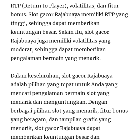
RTP (Return to Player), volatilitas, dan fitur
bonus. Slot gacor Rajabuaya memiliki RTP yang
tinggi, sehingga dapat memberikan
keuntungan besar. Selain itu, slot gacor
Rajabuaya juga memiliki volatilitas yang
moderat, sehingga dapat memberikan
pengalaman bermain yang menarik.
Dalam keseluruhan, slot gacor Rajabuaya
adalah pilihan yang tepat untuk Anda yang
mencari pengalaman bermain slot yang
menarik dan menguntungkan. Dengan
berbagai pilihan slot yang menarik, fitur bonus
yang beragam, dan tampilan grafis yang
menarik, slot gacor Rajabuaya dapat
memberikan keuntungan besar dan