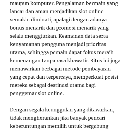
maupun komputer. Pengalaman bermain yang
lancar dan aman menjadikan slot online
semakin diminati, apalagi dengan adanya
bonus menarik dan promosi menarik yang
selalu menggiurkan. Keamanan data serta
kenyamanan pengguna menjadi prioritas
utama, sehingga pemain dapat fokus meraih
kemenangan tanpa rasa khawatir. Situs ini juga
menawarkan berbagai metode pembayaran
yang cepat dan terpercaya, memperkuat posisi
mereka sebagai destinasi utama bagi
penggemar slot online.
Dengan segala keunggulan yang ditawarkan,
tidak mengherankan jika banyak pencari
keberuntungan memilih untuk bergabung