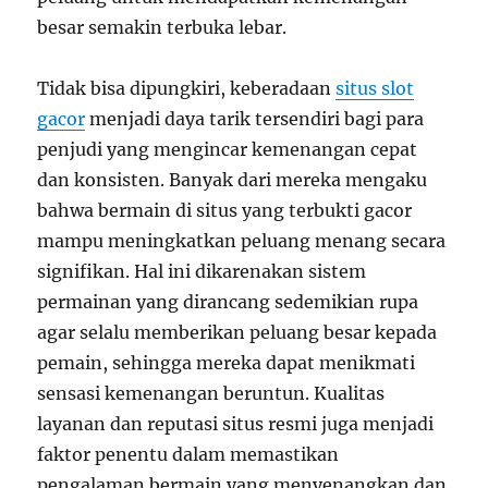
besar semakin terbuka lebar.
Tidak bisa dipungkiri, keberadaan
situs slot
gacor
menjadi daya tarik tersendiri bagi para
penjudi yang mengincar kemenangan cepat
dan konsisten. Banyak dari mereka mengaku
bahwa bermain di situs yang terbukti gacor
mampu meningkatkan peluang menang secara
signifikan. Hal ini dikarenakan sistem
permainan yang dirancang sedemikian rupa
agar selalu memberikan peluang besar kepada
pemain, sehingga mereka dapat menikmati
sensasi kemenangan beruntun. Kualitas
layanan dan reputasi situs resmi juga menjadi
faktor penentu dalam memastikan
pengalaman bermain yang menyenangkan dan