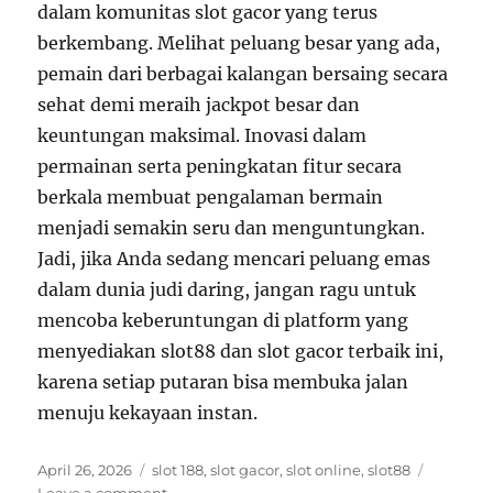
dalam komunitas slot gacor yang terus
berkembang. Melihat peluang besar yang ada,
pemain dari berbagai kalangan bersaing secara
sehat demi meraih jackpot besar dan
keuntungan maksimal. Inovasi dalam
permainan serta peningkatan fitur secara
berkala membuat pengalaman bermain
menjadi semakin seru dan menguntungkan.
Jadi, jika Anda sedang mencari peluang emas
dalam dunia judi daring, jangan ragu untuk
mencoba keberuntungan di platform yang
menyediakan slot88 dan slot gacor terbaik ini,
karena setiap putaran bisa membuka jalan
menuju kekayaan instan.
Posted
Tags
April 26, 2026
slot 188
,
slot gacor
,
slot online
,
slot88
on
on