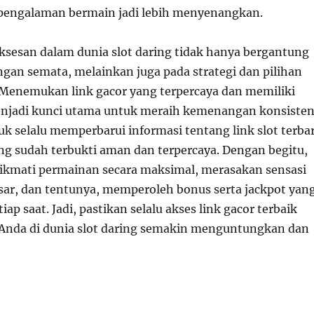
pengalaman bermain jadi lebih menyenangkan.
uksesan dalam dunia slot daring tidak hanya bergantung
gan semata, melainkan juga pada strategi dan pilihan
. Menemukan link gacor yang terpercaya dan memiliki
enjadi kunci utama untuk meraih kemenangan konsisten
uk selalu memperbarui informasi tentang link slot terba
ang sudah terbukti aman dan terpercaya. Dengan begitu,
kmati permainan secara maksimal, merasakan sensasi
r, dan tentunya, memperoleh bonus serta jackpot yan
ap saat. Jadi, pastikan selalu akses link gacor terbaik
 Anda di dunia slot daring semakin menguntungkan dan