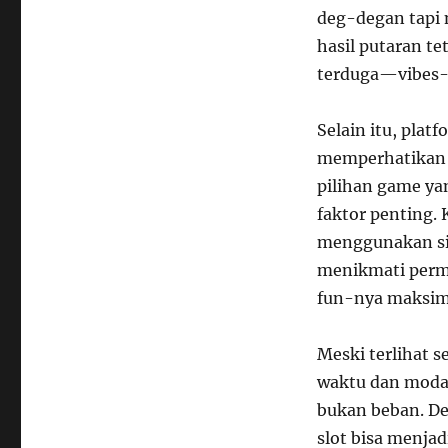
deg-degan tapi 
hasil putaran te
terduga—vibes-
Selain itu, plat
memperhatikan 
pilihan game ya
faktor penting.
menggunakan si
menikmati perma
fun-nya maksim
Meski terlihat s
waktu dan modal
bukan beban. De
slot bisa menjad