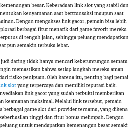
kemenangan besar. Keberadaan link slot yang stabil da
enentukan kenyamanan saat bertransaksi maupun saat
inan. Dengan mengakses link gacor, pemain bisa lebih
plorasi berbagai fitur menarik dari game favorit mereka
terputus di tengah jalan, sehingga peluang mendapatka
r pun semakin terbuka lebar.
judi daring tidak hanya mencari keberuntungan semata
 ingin memastikan bahwa setiap langkah mereka aman
dari risiko penipuan. Oleh karena itu, penting bagi pema
ink slot
yang terpercaya dan memiliki reputasi baik.
nyediakan link gacor yang sudah terbukti memberikan
an keamanan maksimal. Melalui link tersebut, pemain
 berbagai game slot dari provider ternama, yang dikena
keberhasilan tinggi dan fitur bonus melimpah. Dengan
, peluang untuk mendapatkan kemenangan besar semaki