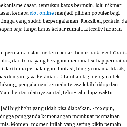
kanisme dasar, tentukan batas bermain, lalu nikmati
alasan kenapa
slot online
menjadi pilihan populer bagi
ingga yang sudah berpengalaman. Fleksibel, praktis, d
apan saja tanpa harus keluar rumah. Literally hiburan
an, permainan slot modern benar-benar naik level. Grafis
halus, dan tema yang beragam membuat setiap permain
ai dari tema petualangan, fantasi, hingga nuansa klasik,
s dengan gaya kekinian. Ditambah lagi dengan efek
ukung, pengalaman bermain terasa lebih hidup dan
Main bentar niatnya santai, tahu-tahu lupa waktu.
 jadi highlight yang tidak bisa diabaikan. Free spin,
 hingga pengganda kemenangan membuat permainan
namis. Momen-momen inilah yang sering bikin pemain