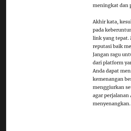
meningkat dan 
Akhir kata, kes
pada keberuntun
link yang tepat
reputasi baik m
Jangan ragu unt
dari platform y
Anda dapat meni
kemenangan besa
menggiurkan seti
agar perjalanan
menyenangkan.