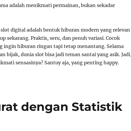
tama adalah menikmati permainan, bukan sekadar
slot digital adalah bentuk hiburan modern yang relevan
p sekarang. Praktis, seru, dan penuh variasi. Cocok
 ingin hiburan ringan tapi tetap menantang. Selama
 bijak, dunia slot bisa jadi teman santai yang asik. Jadi
ikmati sensasinya? Santuy aja, yang penting happy.
rat dengan Statistik