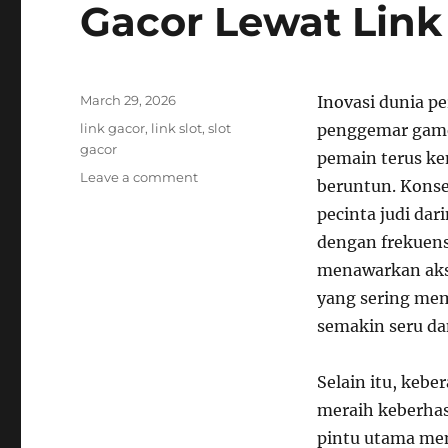
Gacor Lewat Link
Posted
March 29, 2026
Inovasi dunia p
on
Tags
link gacor
,
link slot
,
slot
penggemar game 
gacor
pemain terus k
on
Leave a comment
beruntun. Konse
Maksimalkan
pecinta judi da
Peluang
Jackpot
dengan frekuens
Slot
menawarkan akse
Gacor
yang sering me
Lewat
Link
semakin seru d
Slot
Terupdate
Selain itu, kebe
meraih keberhasi
pintu utama men