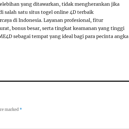
elebihan yang ditawarkan, tidak mengherankan jika
salah satu situs togel online 4D terbaik
rcaya di Indonesia. Layanan profesional, fitur
urat, bonus besar, serta tingkat keamanan yang tinggi
4D sebagai tempat yang ideal bagi para pecinta angka
 are marked
*