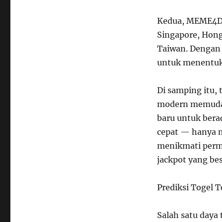
Kedua, MEME4D m
Singapore, Hon
Taiwan. Dengan 
untuk menentukan
Di samping itu,
modern memuda
baru untuk bera
cepat — hanya m
menikmati perma
jackpot yang bes
Prediksi Togel 
Salah satu daya 