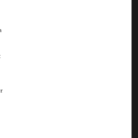
a
t
r