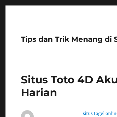
Tips dan Trik Menang di S
Situs Toto 4D Aku
Harian
situs togel onlin