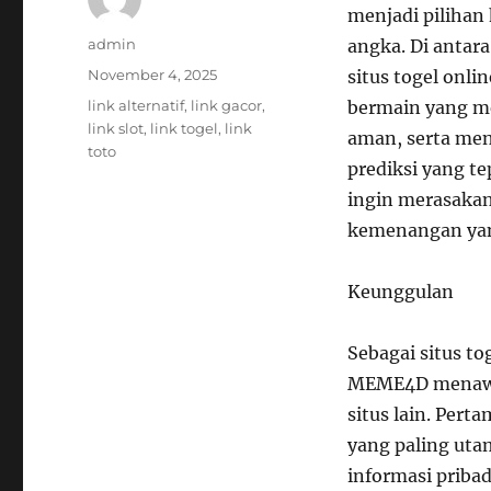
menjadi pilihan
Author
admin
angka. Di antar
Posted
November 4, 2025
situs togel onl
on
Tags
link alternatif
,
link gacor
,
bermain yang m
link slot
,
link togel
,
link
aman, serta men
toto
prediksi yang t
ingin merasakan
kemenangan yan
Keunggulan
Sebagai situs to
MEME4D menawar
situs lain. Per
yang paling uta
informasi priba