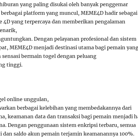
 hiburan yang paling disukai oleh banyak penggemar
a berbagai platform yang muncul, MEME4D hadir sebagai
ine 4D yang terpercaya dan memberikan pengalaman
enarik,
guntungkan. Dengan pelayanan profesional dan sistem
epat, MEME4D menjadi destinasi utama bagi pemain yan
 sensasi bermain togel dengan peluang
g tinggi.
gel online unggulan,
kan berbagai kelebihan yang membedakannya dari
tama, keamanan data dan transaksi bagi pemain menjadi h
ma. Dengan penggunaan sistem enkripsi terbaru, semua
di dan saldo akun pemain terjamin keamanannya 100%.