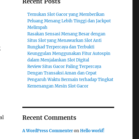
Recent Posts
Temukan Slot Gacor yang Memberikan
Peluang Menang Lebih Tinggi dan Jackpot
Melimpah
Rasakan Sensasi Menang Besar dengan
Situs Slot yang Menawarkan Slot Anti
Rungkad Terpercaya dan Terbukti
g
Keunggulan Menggunakan Fitur Autospin
dalam Menjalankan Slot Digital
Review Situs Gacor Paling Terpercaya
Dengan Transaksi Aman dan Cepat
Pengaruh Waktu Bermain terhadap Tingkat
Kemenangan Mesin Slot Gacor
Recent Comments
al
A WordPress Commenter
on
Hello world!