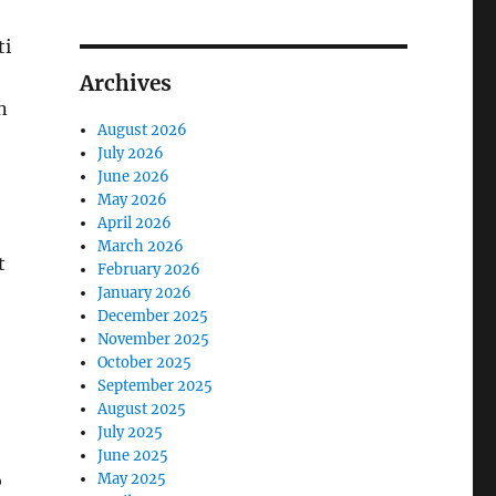
ti
Archives
n
August 2026
July 2026
June 2026
May 2026
April 2026
March 2026
t
February 2026
January 2026
December 2025
November 2025
October 2025
September 2025
August 2025
July 2025
June 2025
o
May 2025