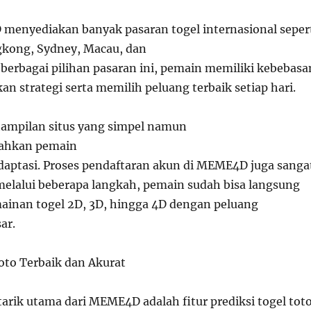
enyediakan banyak pasaran togel internasional seper
gkong, Sydney, Macau, dan
berbagai pilihan pasaran ini, pemain memiliki kebebasa
 strategi serta memilih peluang terbaik setiap hari.
 tampilan situs yang simpel namun
hkan pemain
daptasi. Proses pendaftaran akun di MEME4D juga sanga
elalui beberapa langkah, pemain sudah bisa langsung
inan togel 2D, 3D, hingga 4D dengan peluang
ar.
Toto Terbaik dan Akurat
tarik utama dari MEME4D adalah fitur prediksi togel tot