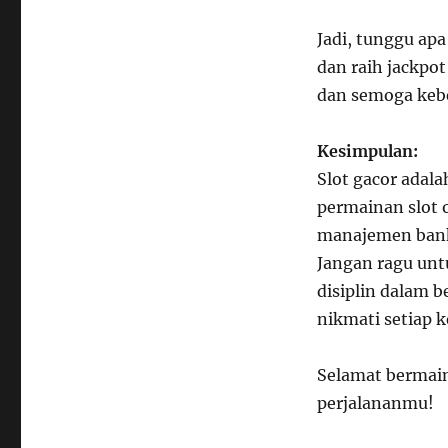
Jadi, tunggu apa
dan raih jackpo
dan semoga kebe
Kesimpulan:
Slot gacor adal
permainan slot 
manajemen bank
Jangan ragu untu
disiplin dalam b
nikmati setiap 
Selamat bermai
perjalananmu!