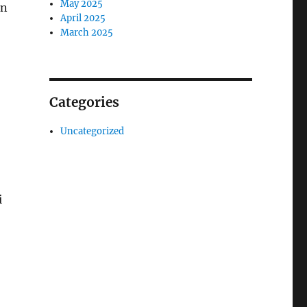
May 2025
an
April 2025
March 2025
Categories
Uncategorized
i