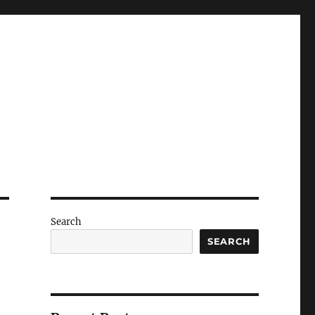
Search
SEARCH