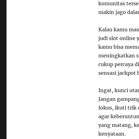
komunitas terseb
makin jago dala
Kalau kamu masih
judi slot onlin
kamu bisa memah
meningkatkan sk
cukup percaya di
sensasi jackpot 
Ingat, kunci uta
Jangan gampang
fokus, ikuti tri
agar keberuntun
yang matang, k
kenyataan.