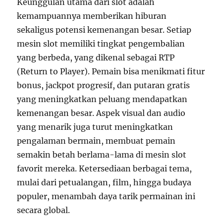
Keunggulan utama dari slot adalah
kemampuannya memberikan hiburan
sekaligus potensi kemenangan besar. Setiap
mesin slot memiliki tingkat pengembalian
yang berbeda, yang dikenal sebagai RTP
(Return to Player). Pemain bisa menikmati fitur
bonus, jackpot progresif, dan putaran gratis
yang meningkatkan peluang mendapatkan
kemenangan besar. Aspek visual dan audio
yang menarik juga turut meningkatkan
pengalaman bermain, membuat pemain
semakin betah berlama-lama di mesin slot
favorit mereka. Ketersediaan berbagai tema,
mulai dari petualangan, film, hingga budaya
populer, menambah daya tarik permainan ini
secara global.