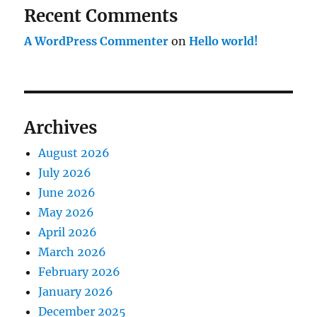
Recent Comments
A WordPress Commenter
on
Hello world!
Archives
August 2026
July 2026
June 2026
May 2026
April 2026
March 2026
February 2026
January 2026
December 2025