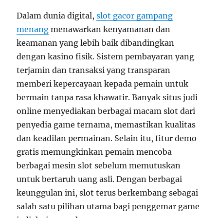
Dalam dunia digital,
slot gacor gampang
menang
menawarkan kenyamanan dan
keamanan yang lebih baik dibandingkan
dengan kasino fisik. Sistem pembayaran yang
terjamin dan transaksi yang transparan
memberi kepercayaan kepada pemain untuk
bermain tanpa rasa khawatir. Banyak situs judi
online menyediakan berbagai macam slot dari
penyedia game ternama, memastikan kualitas
dan keadilan permainan. Selain itu, fitur demo
gratis memungkinkan pemain mencoba
berbagai mesin slot sebelum memutuskan
untuk bertaruh uang asli. Dengan berbagai
keunggulan ini, slot terus berkembang sebagai
salah satu pilihan utama bagi penggemar game