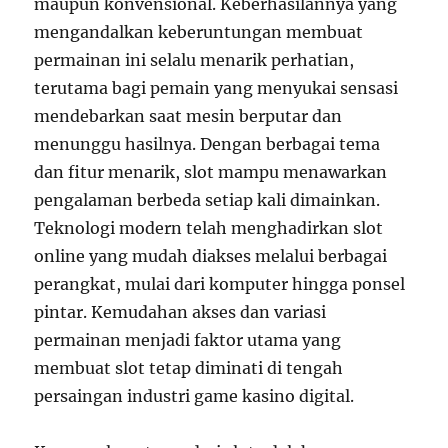
maupun konvensional. Keberhasilannya yang
mengandalkan keberuntungan membuat
permainan ini selalu menarik perhatian,
terutama bagi pemain yang menyukai sensasi
mendebarkan saat mesin berputar dan
menunggu hasilnya. Dengan berbagai tema
dan fitur menarik, slot mampu menawarkan
pengalaman berbeda setiap kali dimainkan.
Teknologi modern telah menghadirkan slot
online yang mudah diakses melalui berbagai
perangkat, mulai dari komputer hingga ponsel
pintar. Kemudahan akses dan variasi
permainan menjadi faktor utama yang
membuat slot tetap diminati di tengah
persaingan industri game kasino digital.