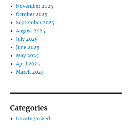
November 2025
October 2025
September 2025
August 2025
July 2025
June 2025
May 2025
April 2025
March 2025
Categories
Uncategorized