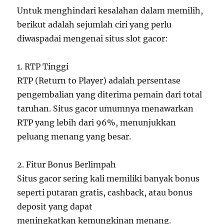
Untuk menghindari kesalahan dalam memilih,
berikut adalah sejumlah ciri yang perlu
diwaspadai mengenai situs slot gacor:
1. RTP Tinggi
RTP (Return to Player) adalah persentase
pengembalian yang diterima pemain dari total
taruhan. Situs gacor umumnya menawarkan
RTP yang lebih dari 96%, menunjukkan
peluang menang yang besar.
2. Fitur Bonus Berlimpah
Situs gacor sering kali memiliki banyak bonus
seperti putaran gratis, cashback, atau bonus
deposit yang dapat
meningkatkan kemungkinan menang.