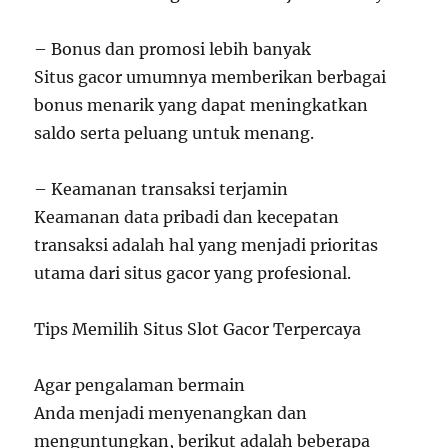
– Bonus dan promosi lebih banyak
Situs gacor umumnya memberikan berbagai
bonus menarik yang dapat meningkatkan
saldo serta peluang untuk menang.
– Keamanan transaksi terjamin
Keamanan data pribadi dan kecepatan
transaksi adalah hal yang menjadi prioritas
utama dari situs gacor yang profesional.
Tips Memilih Situs Slot Gacor Terpercaya
Agar pengalaman bermain
Anda menjadi menyenangkan dan
menguntungkan, berikut adalah beberapa