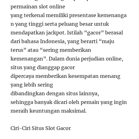
permainan slot online
yang terkenal memiliki presentase kemenanga
n yang tinggi serta peluang besar untuk
mendapatkan jackpot. Istilah “gacor” berasal
dari bahasa Indonesia, yang berarti “maju
terus” atau “sering memberikan
kemenangan”. Dalam dunia perjudian online,
situs yang dianggap gacor
dipercaya memberikan kesempatan menang
yang lebih sering
dibandingkan dengan situs lainnya,
sehingga banyak dicari oleh pemain yang ingin
meraih keuntungan maksimal.
Ciri-Ciri Situs Slot Gacor