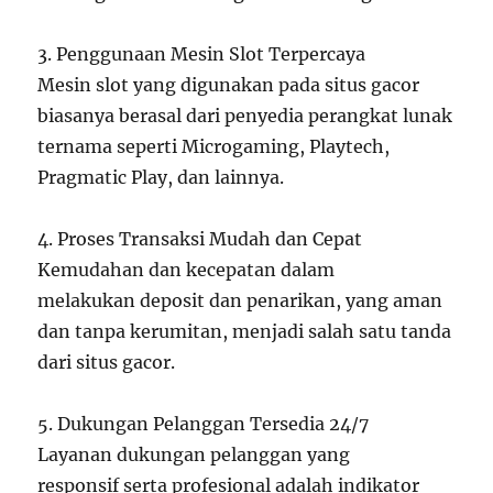
3. Penggunaan Mesin Slot Terpercaya
Mesin slot yang digunakan pada situs gacor
biasanya berasal dari penyedia perangkat lunak
ternama seperti Microgaming, Playtech,
Pragmatic Play, dan lainnya.
4. Proses Transaksi Mudah dan Cepat
Kemudahan dan kecepatan dalam
melakukan deposit dan penarikan, yang aman
dan tanpa kerumitan, menjadi salah satu tanda
dari situs gacor.
5. Dukungan Pelanggan Tersedia 24/7
Layanan dukungan pelanggan yang
responsif serta profesional adalah indikator