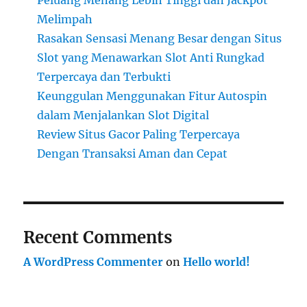
Peluang Menang Lebih Tinggi dan Jackpot
Melimpah
Rasakan Sensasi Menang Besar dengan Situs
Slot yang Menawarkan Slot Anti Rungkad
Terpercaya dan Terbukti
Keunggulan Menggunakan Fitur Autospin
dalam Menjalankan Slot Digital
Review Situs Gacor Paling Terpercaya
Dengan Transaksi Aman dan Cepat
Recent Comments
A WordPress Commenter
on
Hello world!