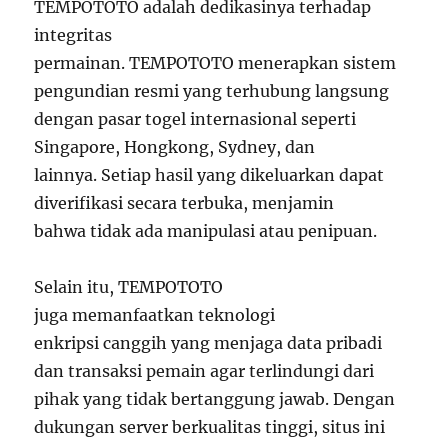
TEMPOTOTO adalah dedikasinya terhadap
integritas
permainan. TEMPOTOTO menerapkan sistem
pengundian resmi yang terhubung langsung
dengan pasar togel internasional seperti
Singapore, Hongkong, Sydney, dan
lainnya. Setiap hasil yang dikeluarkan dapat
diverifikasi secara terbuka, menjamin
bahwa tidak ada manipulasi atau penipuan.
Selain itu, TEMPOTOTO
juga memanfaatkan teknologi
enkripsi canggih yang menjaga data pribadi
dan transaksi pemain agar terlindungi dari
pihak yang tidak bertanggung jawab. Dengan
dukungan server berkualitas tinggi, situs ini