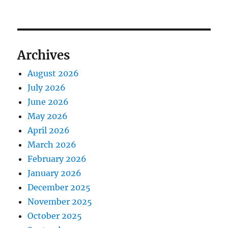
Archives
August 2026
July 2026
June 2026
May 2026
April 2026
March 2026
February 2026
January 2026
December 2025
November 2025
October 2025