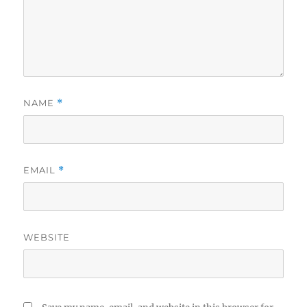
NAME
*
EMAIL
*
WEBSITE