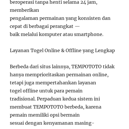
beroperasi tanpa henti selama 24 jam,
memberikan
pengalaman permainan yang konsisten dan
cepat di berbagai perangkat —
baik melalui komputer atau smartphone.
Layanan Togel Online & Offline yang Lengkap
Berbeda dari situs lainnya, TEMPOTOTO tidak
hanya memprioritaskan permainan online,
tetapi juga mempertahankan layanan
togel offline untuk para pemain
tradisional. Perpaduan kedua sistem ini
membuat TEMPOTOTO berbeda, karena
pemain memiliki opsi bermain
sesuai dengan kenyamanan masing-