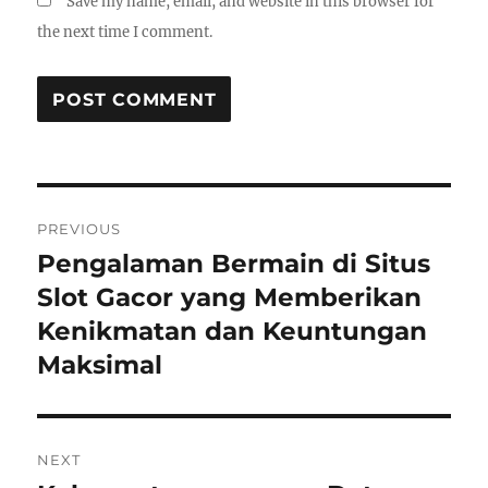
Save my name, email, and website in this browser for
the next time I comment.
Post
PREVIOUS
navigation
Pengalaman Bermain di Situs
Previous
post:
Slot Gacor yang Memberikan
Kenikmatan dan Keuntungan
Maksimal
NEXT