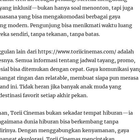
yang inklusif—bukan hanya soal menonton, tapi juga
uasana yang bisa mengakomodasi berbagai gaya
ng modern. Pengunjung bisa menikmati waktu luang
eka sendiri, tanpa tekanan, tanpa batas.
ggulan lain dari https://www.toriicinemas.com/ adalah
nya. Semua informasi tentang jadwal tayang, promo,
esial bisa ditemukan dengan cepat. Gaya komunikasi yan
sangat ringan dan relatable, membuat siapa pun merasa
and ini. Tidak heran jika banyak anak muda yang
stinasi favorit setiap akhir pekan.
han, Torii Cinemas bukan sekadar tempat hiburan—ia
agaimana dunia hiburan bisa berkembang tanpa
i dirinya. Dengan menggabungkan kenyamanan, gaya
angat eksplorasi, Torii Cinemas menciptakan