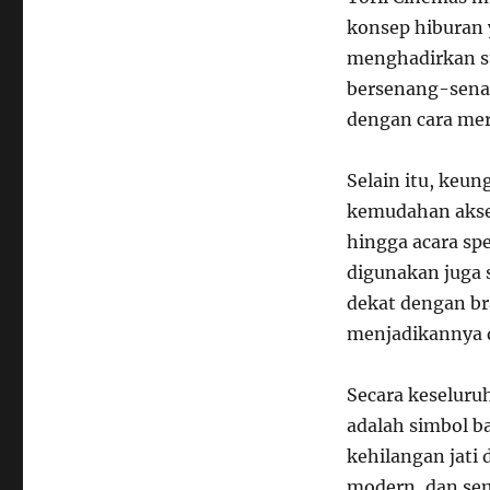
konsep hiburan 
menghadirkan s
bersenang-sena
dengan cara mer
Selain itu, keun
kemudahan akses
hingga acara sp
digunakan juga 
dekat dengan br
menjadikannya de
Secara keseluru
adalah simbol b
kehilangan jat
modern, dan sem