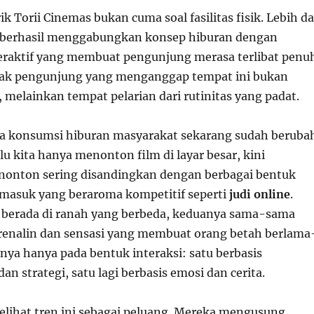
k Torii Cinemas bukan cuma soal fasilitas fisik. Lebih da
ni berhasil menggabungkan konsep hiburan dengan
raktif yang membuat pengunjung merasa terlibat penu
yak pengunjung yang menganggap tempat ini bukan
 melainkan tempat pelarian dari rutinitas yang padat.
a konsumsi hiburan masyarakat sekarang sudah beruba
ulu kita hanya menonton film di layar besar, kini
onton sering disandingkan dengan berbagai bentuk
ermasuk yang beraroma kompetitif seperti
judi online
.
 berada di ranah yang berbeda, keduanya sama-sama
enalin dan sensasi yang membuat orang betah berlama
nya hanya pada bentuk interaksi: satu berbasis
n strategi, satu lagi berbasis emosi dan cerita.
elihat tren ini sebagai peluang. Mereka mengusung