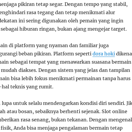
enjaga pikiran tetap segar. Dengan tempo yang stabil,
nghindari rasa tegang dan tetap menikmati alur
ekatan ini sering digunakan oleh pemain yang ingin
 sebagai hiburan ringan, bukan ajang mengejar target.
rmain di platform yang nyaman dan familiar juga
angi beban pikiran. Platform seperti
dora hoki
dikena
main sebagai tempat yang menawarkan suasana bermain
 mudah diakses. Dengan sistem yang jelas dan tampilan
ain bisa lebih fokus menikmati permainan tanpa harus
hal teknis yang rumit.
 lupa untuk selalu mendengarkan kondisi diri sendiri. Ji
ah atau bosan, sebaiknya berhenti sejenak. Slot online
berikan rasa senang, bukan tekanan. Dengan mengenal
 fisik, Anda bisa menjaga pengalaman bermain tetap