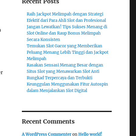
Recent Posts
Raih Jackpot Melimpah dengan Strategi
Efektif dari Para Ahli Slot dan Profesional
Jangan Lewatkan! Tips Sukses Menang di
a
Slot Online dan Raup Bonus Melimpah
Secara Konsisten
Temukan Slot Gacor yang Memberikan
Peluang Menang Lebih Tinggi dan Jackpot
Melimpah
Rasakan Sensasi Menang Besar dengan
Situs Slot yang Menawarkan Slot Anti
er
Rungkad Terpercaya dan Terbukti
Keunggulan Menggunakan Fitur Autospin
dalam Menjalankan Slot Digital
Recent Comments
A WordPress Commenter
on
Hello world!