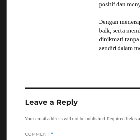
positif dan men
Dengan menerapk
baik, serta mem
dinikmati tanpa 
sendiri dalam m
Leave a Reply
Your email address will not be published.
Required fields
COMMENT
*