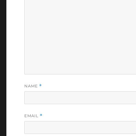
NAME
*
EMAIL
*