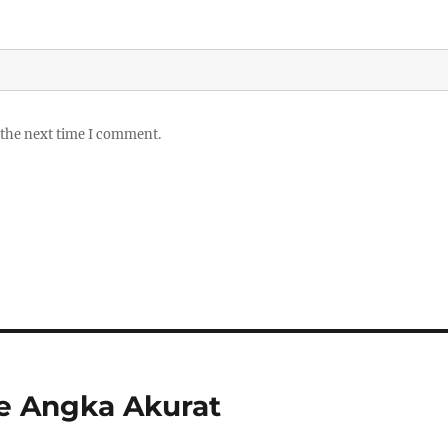
 the next time I comment.
e Angka Akurat