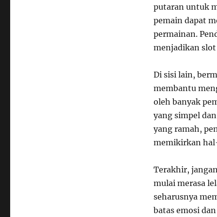
putaran untuk m
pemain dapat me
permainan. Pend
menjadikan slot
Di sisi lain, be
membantu mengur
oleh banyak pe
yang simpel dan
yang ramah, pem
memikirkan hal-
Terakhir, jangan
mulai merasa lel
seharusnya mem
batas emosi dan