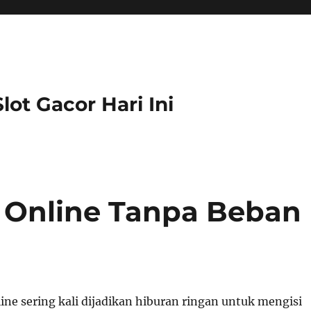
lot Gacor Hari Ini
t Online Tanpa Beban
ine sering kali dijadikan hiburan ringan untuk mengisi