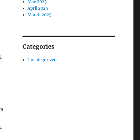
May 2025
April 2025
March 2025
Categories
l
Uncategorized
ka
i