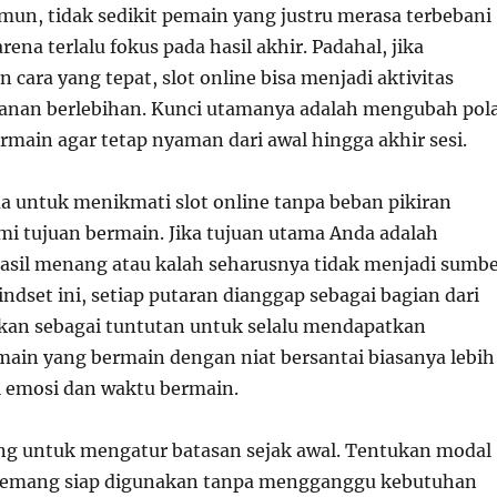
mun, tidak sedikit pemain yang justru merasa terbebani
rena terlalu fokus pada hasil akhir. Padahal, jika
 cara yang tepat, slot online bisa menjadi aktivitas
kanan berlebihan. Kunci utamanya adalah mengubah pol
ermain agar tetap nyaman dari awal hingga akhir sesi.
 untuk menikmati slot online tanpa beban pikiran
 tujuan bermain. Jika tujuan utama Anda adalah
asil menang atau kalah seharusnya tidak menjadi sumb
ndset ini, setiap putaran dianggap sebagai bagian dari
an sebagai tuntutan untuk selalu mendapatkan
ain yang bermain dengan niat bersantai biasanya lebih
 emosi dan waktu bermain.
ting untuk mengatur batasan sejak awal. Tentukan modal
emang siap digunakan tanpa mengganggu kebutuhan