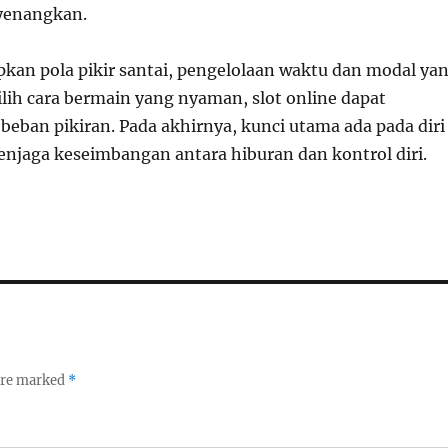
yenangkan.
an pola pikir santai, pengelolaan waktu dan modal ya
ilih cara bermain yang nyaman, slot online dapat
beban pikiran. Pada akhirnya, kunci utama ada pada diri
enjaga keseimbangan antara hiburan dan kontrol diri.
 are marked
*