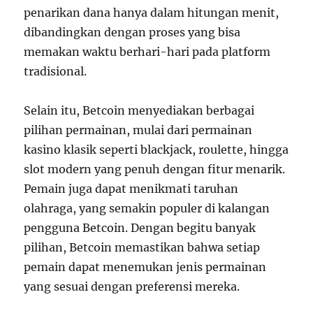
penarikan dana hanya dalam hitungan menit,
dibandingkan dengan proses yang bisa
memakan waktu berhari-hari pada platform
tradisional.
Selain itu, Betcoin menyediakan berbagai
pilihan permainan, mulai dari permainan
kasino klasik seperti blackjack, roulette, hingga
slot modern yang penuh dengan fitur menarik.
Pemain juga dapat menikmati taruhan
olahraga, yang semakin populer di kalangan
pengguna Betcoin. Dengan begitu banyak
pilihan, Betcoin memastikan bahwa setiap
pemain dapat menemukan jenis permainan
yang sesuai dengan preferensi mereka.