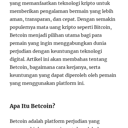
yang memanfaatkan teknologi kripto untuk
memberikan pengalaman bermain yang lebih
aman, transparan, dan cepat. Dengan semakin
populernya mata uang kripto seperti Bitcoin,
Betcoin menjadi pilihan utama bagi para
pemain yang ingin menggabungkan dunia
perjudian dengan keuntungan teknologi
digital. Artikel ini akan membahas tentang
Betcoin, bagaimana cara kerjanya, serta
keuntungan yang dapat diperoleh oleh pemain
yang menggunakan platform ini.
Apa Itu Betcoin?
Betcoin adalah platform perjudian yang