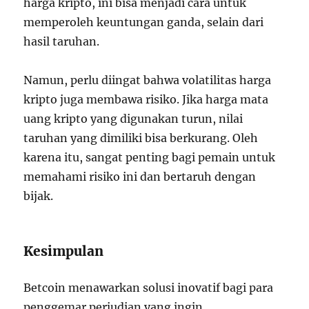
harga kripto, ini bisa menjadi cara untuk
memperoleh keuntungan ganda, selain dari
hasil taruhan.
Namun, perlu diingat bahwa volatilitas harga
kripto juga membawa risiko. Jika harga mata
uang kripto yang digunakan turun, nilai
taruhan yang dimiliki bisa berkurang. Oleh
karena itu, sangat penting bagi pemain untuk
memahami risiko ini dan bertaruh dengan
bijak.
Kesimpulan
Betcoin menawarkan solusi inovatif bagi para
penggemar perjudian yang ingin