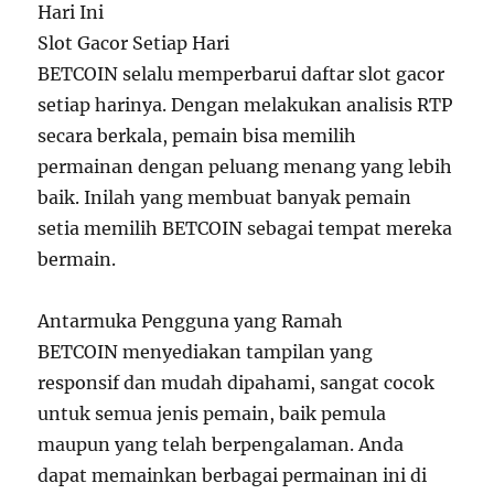
Hari Ini
Slot Gacor Setiap Hari
BETCOIN selalu memperbarui daftar slot gacor
setiap harinya. Dengan melakukan analisis RTP
secara berkala, pemain bisa memilih
permainan dengan peluang menang yang lebih
baik. Inilah yang membuat banyak pemain
setia memilih BETCOIN sebagai tempat mereka
bermain.
Antarmuka Pengguna yang Ramah
BETCOIN menyediakan tampilan yang
responsif dan mudah dipahami, sangat cocok
untuk semua jenis pemain, baik pemula
maupun yang telah berpengalaman. Anda
dapat memainkan berbagai permainan ini di