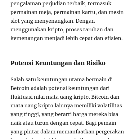
pengalaman perjudian terbaik, termasuk
permainan meja, permainan kartu, dan mesin
slot yang menyenangkan. Dengan
menggunakan kripto, proses taruhan dan
kemenangan menjadi lebih cepat dan efisien.
Potensi Keuntungan dan Risiko
Salah satu keuntungan utama bermain di
Betcoin adalah potensi keuntungan dari
fluktuasi nilai mata uang kripto. Bitcoin dan
mata uang kripto lainnya memiliki volatilitas
yang tinggi, yang berarti harga mereka bisa
naik atau turun dengan cepat. Bagi pemain
yang pintar dalam memanfaatkan pergerakan