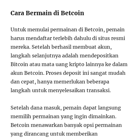
Cara Bermain di Betcoin
Untuk memulai permainan di Betcoin, pemain
harus mendaftar terlebih dahulu di situs resmi
mereka. Setelah berhasil membuat akun,
langkah selanjutnya adalah mendepositkan
Bitcoin atau mata uang kripto lainnya ke dalam
akun Betcoin. Proses deposit ini sangat mudah
dan cepat, hanya memerlukan beberapa
langkah untuk menyelesaikan transaksi.
Setelah dana masuk, pemain dapat langsung
memilih permainan yang ingin dimainkan.
Betcoin menawarkan banyak opsi permainan
yang dirancang untuk memberikan