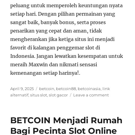
peluang untuk memperoleh keuntungan nyata
setiap hari. Dengan pilihan permainan yang
sangat baik, banyak bonus, serta proses
penarikan yang cepat dan aman, tidak
mengherankan jika ketiga situs ini menjadi
favorit di kalangan penggemar slot di
Indonesia. Jangan lewatkan kesempatan untuk
meraih Maxwin dan nikmati sensasi
kemenangan setiap harinya!.
Posted
Tags
April 9, 2025
betcoin
,
betcoin88
,
betcoinasia
,
link
on
on
alternatif
,
situs slot
,
slot gacor
Leave a comment
Slot
BETCOIN:
Dari
BETCOIN Menjadi Rumah
Modal
Receh
Bagi Pecinta Slot Online
Jadi