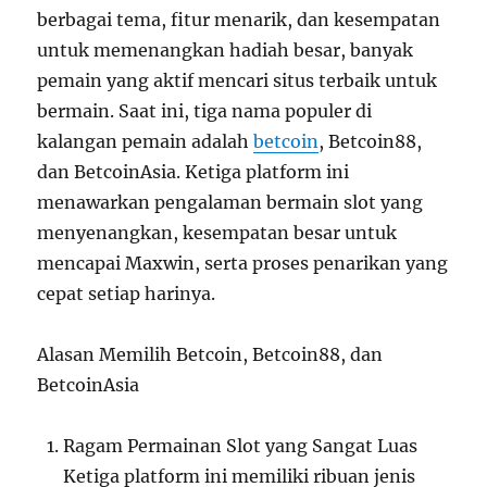
berbagai tema, fitur menarik, dan kesempatan
untuk memenangkan hadiah besar, banyak
pemain yang aktif mencari situs terbaik untuk
bermain. Saat ini, tiga nama populer di
kalangan pemain adalah
betcoin
, Betcoin88,
dan BetcoinAsia. Ketiga platform ini
menawarkan pengalaman bermain slot yang
menyenangkan, kesempatan besar untuk
mencapai Maxwin, serta proses penarikan yang
cepat setiap harinya.
Alasan Memilih Betcoin, Betcoin88, dan
BetcoinAsia
Ragam Permainan Slot yang Sangat Luas
Ketiga platform ini memiliki ribuan jenis