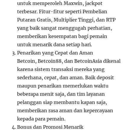
untuk memperoleh Maxwin, jackpot
terbesar. Fitur-fitur seperti Pembelian
Putaran Gratis, Multiplier Tinggi, dan RTP
yang baik sangat menggugah perhatian,
memberikan kesempatan bagi pemain
untuk menarik dana setiap hari.
Penarikan yang Cepat dan Aman
Betcoin, Betcoin88, dan BetcoinAsia dikenal
karena sistem transaksi mereka yang
sederhana, cepat, dan aman. Baik deposit
maupun penarikan memerlukan waktu
beberapa menit saja, dan tim layanan
pelanggan siap membantu kapan saja,
memberikan rasa aman dan kepercayaan
kepada para pemain.
Bonus dan Promosi Menarik