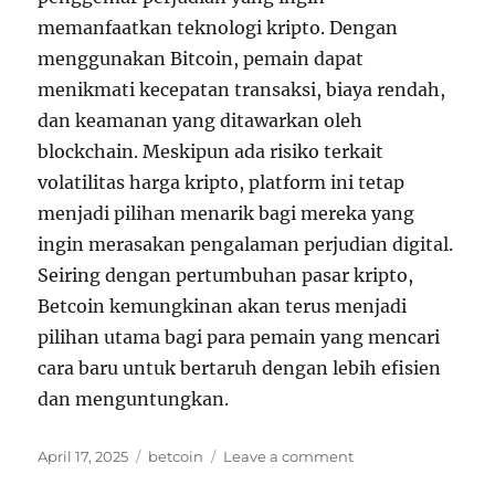
memanfaatkan teknologi kripto. Dengan
menggunakan Bitcoin, pemain dapat
menikmati kecepatan transaksi, biaya rendah,
dan keamanan yang ditawarkan oleh
blockchain. Meskipun ada risiko terkait
volatilitas harga kripto, platform ini tetap
menjadi pilihan menarik bagi mereka yang
ingin merasakan pengalaman perjudian digital.
Seiring dengan pertumbuhan pasar kripto,
Betcoin kemungkinan akan terus menjadi
pilihan utama bagi para pemain yang mencari
cara baru untuk bertaruh dengan lebih efisien
dan menguntungkan.
Posted
Tags
on
April 17, 2025
betcoin
Leave a comment
on
Betcoin: