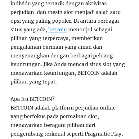
individu yang tertarik dengan aktivitas
perjudian, dan mesin slot menjadi salah satu
opsi yang paling populer. Di antara berbagai
situs yang ada,
betcoin
menonjol sebagai
pilihan yang terpercaya, memberikan
pengalaman bermain yang aman dan
menyenangkan dengan berbagai peluang
keuntungan. Jika Anda mencari situs slot yang
menawarkan keuntungan, BETCOIN adalah
pilihan yang tepat.
Apa Itu BETCOIN?
BETCOIN adalah platform perjudian online
yang berfokus pada permainan slot,
menawarkan beragam pilihan dari
pengembang terkenal seperti Pragmatic Play,