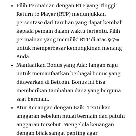
Pilih Permainan dengan RTP yang Tinggi:
Return to Player (RTP) menunjukkan
persentase dari taruhan yang dapat kembali
kepada pemain dalam waktu tertentu. Pilih
permainan yang memiliki RTP di atas 95%
untuk memperbesar kemungkinan menang
Anda.
Manfaatkan Bonus yang Ada: Jangan ragu
untuk memanfaatkan berbagai bonus yang
ditawarkan di Betcoin. Bonus ini bisa
memberikan tambahan dana yang berguna
saat bermain.
Atur Keuangan dengan Baik: Tentukan
anggaran sebelum mulai bermain dan patuhi
anggaran tersebut. Mengelola keuangan
dengan bijak sangat penting agar