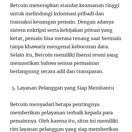
Betcoin menerapkan standar keamanan tinggi
untuk melindungi informasi pribadi dan
transaksi keuangan pemain. Dengan adanya
sistem enkripsi serta kebijakan privasi yang
ketat, pemain bisa merasa tenang saat bermain
tanpa khawatir mengenai kebocoran data.
Selain itu, Betcoin memiliki lisensi resmi yang
memastikan bahwa semua permainan
berlangsung secara adil dan transparan.
Layanan Pelanggan yang Siap Membantu
Betcoin menyadari betapa pentingnya
memberikan pelayanan terbaik kepada para
pemainnya. Oleh karena itu, situs ini memiliki
tim layanan pelanggan yang siap memberikan