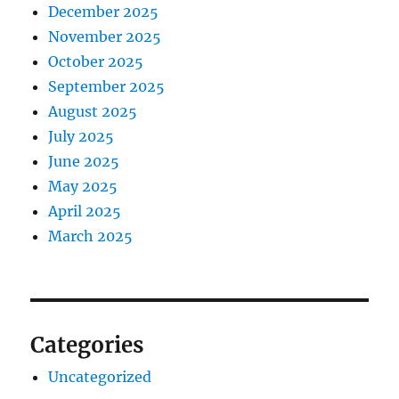
December 2025
November 2025
October 2025
September 2025
August 2025
July 2025
June 2025
May 2025
April 2025
March 2025
Categories
Uncategorized