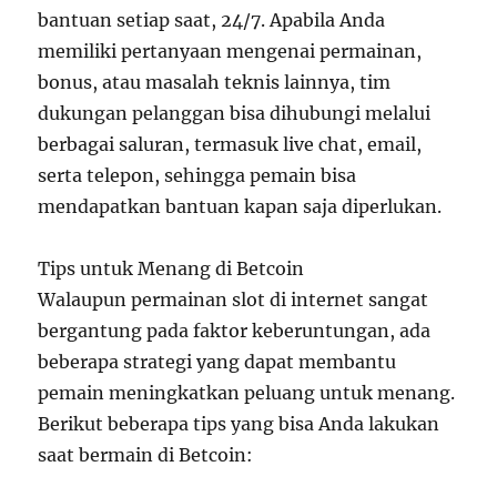
bantuan setiap saat, 24/7. Apabila Anda
memiliki pertanyaan mengenai permainan,
bonus, atau masalah teknis lainnya, tim
dukungan pelanggan bisa dihubungi melalui
berbagai saluran, termasuk live chat, email,
serta telepon, sehingga pemain bisa
mendapatkan bantuan kapan saja diperlukan.
Tips untuk Menang di Betcoin
Walaupun permainan slot di internet sangat
bergantung pada faktor keberuntungan, ada
beberapa strategi yang dapat membantu
pemain meningkatkan peluang untuk menang.
Berikut beberapa tips yang bisa Anda lakukan
saat bermain di Betcoin: