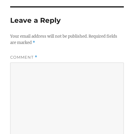
Leave a Reply
Your email address will not be published.
Required fields
are marked
*
COMMENT
*