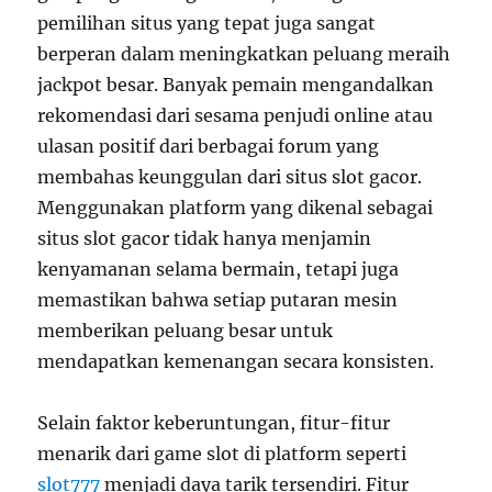
pemilihan situs yang tepat juga sangat
berperan dalam meningkatkan peluang meraih
jackpot besar. Banyak pemain mengandalkan
rekomendasi dari sesama penjudi online atau
ulasan positif dari berbagai forum yang
membahas keunggulan dari situs slot gacor.
Menggunakan platform yang dikenal sebagai
situs slot gacor tidak hanya menjamin
kenyamanan selama bermain, tetapi juga
memastikan bahwa setiap putaran mesin
memberikan peluang besar untuk
mendapatkan kemenangan secara konsisten.
Selain faktor keberuntungan, fitur-fitur
menarik dari game slot di platform seperti
slot777
menjadi daya tarik tersendiri. Fitur