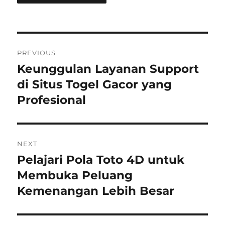
Post
PREVIOUS
navigation
Keunggulan Layanan Support
Previous
post:
di Situs Togel Gacor yang
Profesional
NEXT
Pelajari Pola Toto 4D untuk
Next
post:
Membuka Peluang
Kemenangan Lebih Besar