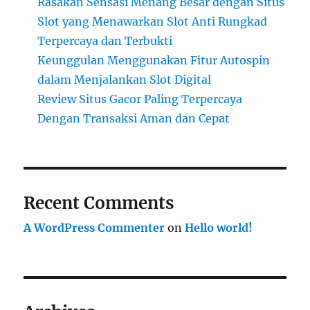
Rasakan Sensasi Menang Besar dengan Situs
Slot yang Menawarkan Slot Anti Rungkad
Terpercaya dan Terbukti
Keunggulan Menggunakan Fitur Autospin
dalam Menjalankan Slot Digital
Review Situs Gacor Paling Terpercaya
Dengan Transaksi Aman dan Cepat
Recent Comments
A WordPress Commenter
on
Hello world!