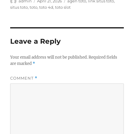
Author
Posted
Tags
admin
April 21, 2026
agen toto
,
link situs toto
,
on
situs toto
,
toto
,
toto 4d
,
toto slot
Leave a Reply
Your email address will not be published.
Required fields
are marked
*
COMMENT
*