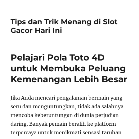
Tips dan Trik Menang di Slot
Gacor Hari Ini
Pelajari Pola Toto 4D
untuk Membuka Peluang
Kemenangan Lebih Besar
Jika Anda mencari pengalaman bermain yang
seru dan menguntungkan, tidak ada salahnya
mencoba keberuntungan di dunia perjudian
daring. Banyak pemain beralih ke platform
terpercaya untuk menikmati sensasi taruhan