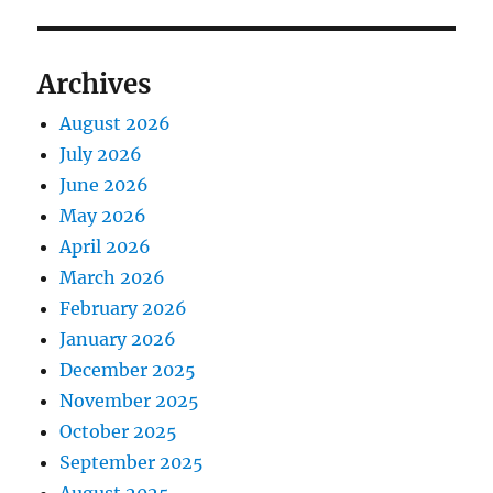
Archives
August 2026
July 2026
June 2026
May 2026
April 2026
March 2026
February 2026
January 2026
December 2025
November 2025
October 2025
September 2025