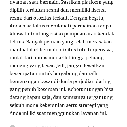
nyaman saat bermain. Pastikan platform yang
dipilih terdaftar resmi dan memiliki lisensi
resmi dari otoritas terkait. Dengan begitu,
Anda bisa fokus menikmati permainan tanpa
khawatir tentang risiko penipuan atau kendala
teknis. Banyak pemain yang telah merasakan
manfaat dari bermain di situs toto terpercaya,
mulai dari bonus menarik hingga peluang
menang yang besar. Jadi, jangan lewatkan
kesempatan untuk bergabung dan raih
kemenangan besar di dunia perjudian daring
yang penuh keseruan ini. Keberuntungan bisa
datang kapan saja, dan semuanya tergantung
sejauh mana keberanian serta strategi yang
Anda miliki saat menggunakan layanan ini.