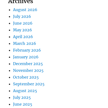
Archives
August 2026
July 2026
June 2026
May 2026
April 2026
March 2026
February 2026
January 2026
December 2025
November 2025
October 2025
September 2025
August 2025
July 2025
June 2025