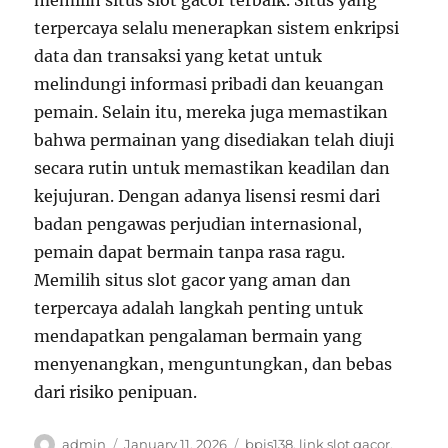
memilih situs slot gacor terbaik. Situs yang
terpercaya selalu menerapkan sistem enkripsi
data dan transaksi yang ketat untuk
melindungi informasi pribadi dan keuangan
pemain. Selain itu, mereka juga memastikan
bahwa permainan yang disediakan telah diuji
secara rutin untuk memastikan keadilan dan
kejujuran. Dengan adanya lisensi resmi dari
badan pengawas perjudian internasional,
pemain dapat bermain tanpa rasa ragu.
Memilih situs slot gacor yang aman dan
terpercaya adalah langkah penting untuk
mendapatkan pengalaman bermain yang
menyenangkan, menguntungkan, dan bebas
dari risiko penipuan.
Author
Posted
Tags
admin
January 11, 2026
bpjs138
,
link slot gacor
,