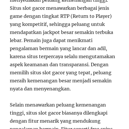
menyediakan peluang kemenangan tinggi.
Situs slot gacor menawarkan berbagai jenis
game dengan tingkat RTP (Return to Player)
yang kompetitif, sehingga peluang untuk
mendapatkan jackpot besar semakin terbuka
lebar. Pemain juga dapat menikmati
pengalaman bermain yang lancar dan adil,
karena situs terpercaya selalu mengutamakan
aspek keamanan dan transparansi. Dengan
memilih situs slot gacor yang tepat, peluang
meraih kemenangan besar menjadi semakin
nyata dan menyenangkan.
Selain menawarkan peluang kemenangan
tinggi, situs slot gacor biasanya dilengkapi
dengan fitur menarik yang mendukung