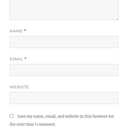
NAME
*
EMAIL
*
WEBSITE
Save my name, email, and website in this browser for
the next time I comment.