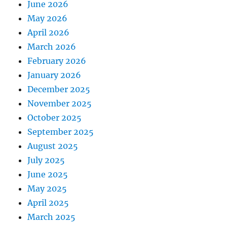
June 2026
May 2026
April 2026
March 2026
February 2026
January 2026
December 2025
November 2025
October 2025
September 2025
August 2025
July 2025
June 2025
May 2025
April 2025
March 2025