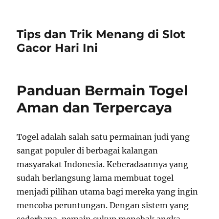
Tips dan Trik Menang di Slot
Gacor Hari Ini
Panduan Bermain Togel
Aman dan Terpercaya
Togel adalah salah satu permainan judi yang
sangat populer di berbagai kalangan
masyarakat Indonesia. Keberadaannya yang
sudah berlangsung lama membuat togel
menjadi pilihan utama bagi mereka yang ingin
mencoba peruntungan. Dengan sistem yang