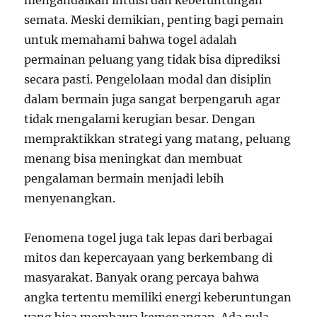
mengandalkan intuisi dan keberuntungan
semata. Meski demikian, penting bagi pemain
untuk memahami bahwa togel adalah
permainan peluang yang tidak bisa diprediksi
secara pasti. Pengelolaan modal dan disiplin
dalam bermain juga sangat berpengaruh agar
tidak mengalami kerugian besar. Dengan
mempraktikkan strategi yang matang, peluang
menang bisa meningkat dan membuat
pengalaman bermain menjadi lebih
menyenangkan.
Fenomena togel juga tak lepas dari berbagai
mitos dan kepercayaan yang berkembang di
masyarakat. Banyak orang percaya bahwa
angka tertentu memiliki energi keberuntungan