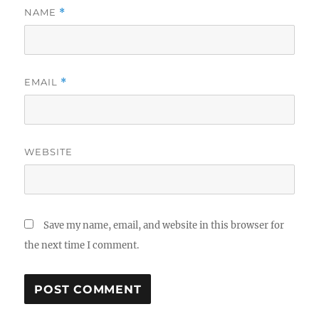
NAME
*
EMAIL
*
WEBSITE
Save my name, email, and website in this browser for
the next time I comment.