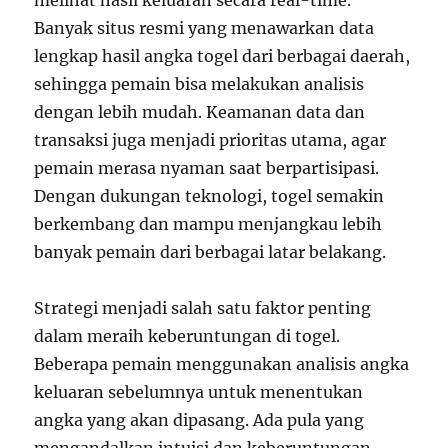
melihat hasil keluaran secara real-time.
Banyak situs resmi yang menawarkan data
lengkap hasil angka togel dari berbagai daerah,
sehingga pemain bisa melakukan analisis
dengan lebih mudah. Keamanan data dan
transaksi juga menjadi prioritas utama, agar
pemain merasa nyaman saat berpartisipasi.
Dengan dukungan teknologi, togel semakin
berkembang dan mampu menjangkau lebih
banyak pemain dari berbagai latar belakang.
Strategi menjadi salah satu faktor penting
dalam meraih keberuntungan di togel.
Beberapa pemain menggunakan analisis angka
keluaran sebelumnya untuk menentukan
angka yang akan dipasang. Ada pula yang