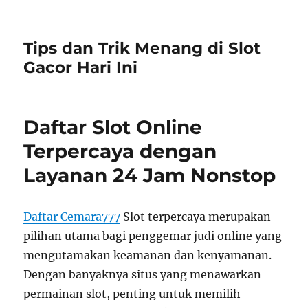
Tips dan Trik Menang di Slot
Gacor Hari Ini
Daftar Slot Online
Terpercaya dengan
Layanan 24 Jam Nonstop
Daftar Cemara777
Slot terpercaya merupakan
pilihan utama bagi penggemar judi online yang
mengutamakan keamanan dan kenyamanan.
Dengan banyaknya situs yang menawarkan
permainan slot, penting untuk memilih