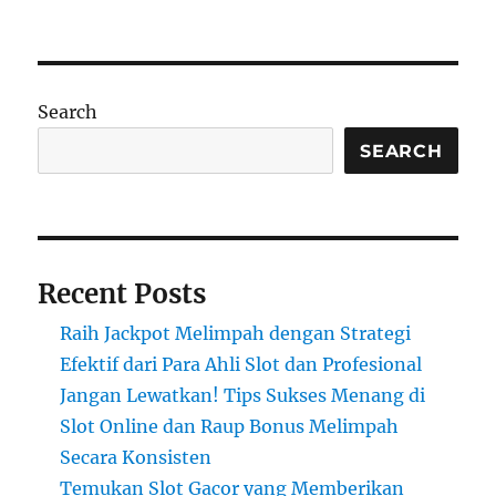
Search
SEARCH
Recent Posts
Raih Jackpot Melimpah dengan Strategi
Efektif dari Para Ahli Slot dan Profesional
Jangan Lewatkan! Tips Sukses Menang di
Slot Online dan Raup Bonus Melimpah
Secara Konsisten
Temukan Slot Gacor yang Memberikan