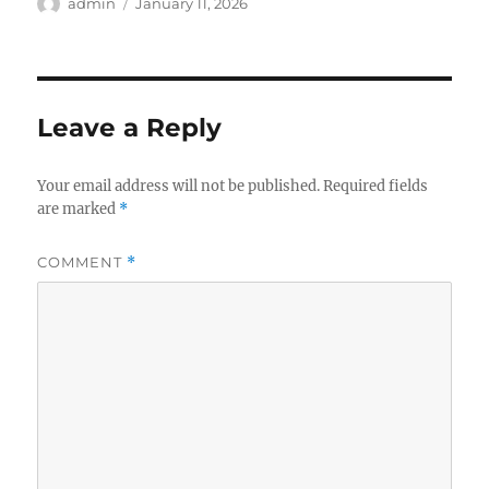
Author
Posted
admin
January 11, 2026
on
Leave a Reply
Your email address will not be published.
Required fields
are marked
*
COMMENT
*