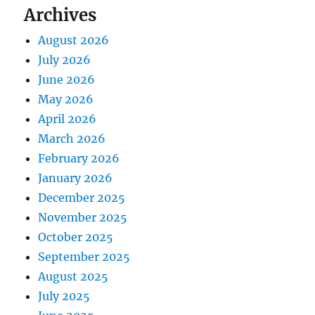
Archives
August 2026
July 2026
June 2026
May 2026
April 2026
March 2026
February 2026
January 2026
December 2025
November 2025
October 2025
September 2025
August 2025
July 2025