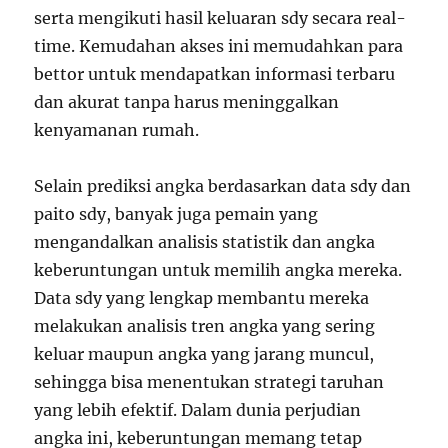
serta mengikuti hasil keluaran sdy secara real-
time. Kemudahan akses ini memudahkan para
bettor untuk mendapatkan informasi terbaru
dan akurat tanpa harus meninggalkan
kenyamanan rumah.
Selain prediksi angka berdasarkan data sdy dan
paito sdy, banyak juga pemain yang
mengandalkan analisis statistik dan angka
keberuntungan untuk memilih angka mereka.
Data sdy yang lengkap membantu mereka
melakukan analisis tren angka yang sering
keluar maupun angka yang jarang muncul,
sehingga bisa menentukan strategi taruhan
yang lebih efektif. Dalam dunia perjudian
angka ini, keberuntungan memang tetap