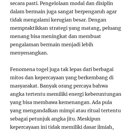
secara pasti. Pengelolaan modal dan disiplin
dalam bermain juga sangat berpengaruh agar
tidak mengalami kerugian besar. Dengan
mempraktikkan strategi yang matang, peluang
menang bisa meningkat dan membuat
pengalaman bermain menjadi lebih
menyenangkan.
Fenomena togel juga tak lepas dari berbagai
mitos dan kepercayaan yang berkembang di
masyarakat. Banyak orang percaya bahwa
angka tertentu memiliki energi keberuntungan
yang bisa membawa kemenangan. Ada pula
yang mengandalkan mimpi atau ritual tertentu
sebagai petunjuk angka jitu. Meskipun
kepercayaan ini tidak memiliki dasar ilmiah,