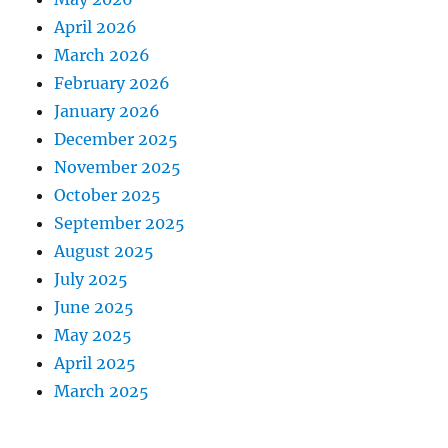
April 2026
March 2026
February 2026
January 2026
December 2025
November 2025
October 2025
September 2025
August 2025
July 2025
June 2025
May 2025
April 2025
March 2025