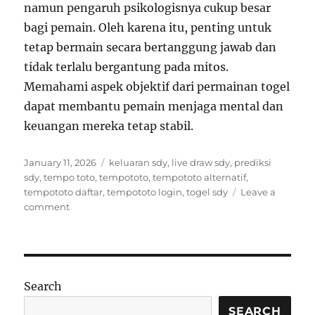
namun pengaruh psikologisnya cukup besar
bagi pemain. Oleh karena itu, penting untuk
tetap bermain secara bertanggung jawab dan
tidak terlalu bergantung pada mitos.
Memahami aspek objektif dari permainan togel
dapat membantu pemain menjaga mental dan
keuangan mereka tetap stabil.
Posted
Tags
January 11, 2026
keluaran sdy
,
live draw sdy
,
prediksi
on
sdy
,
tempo toto
,
tempototo
,
tempototo alternatif
,
tempototo daftar
,
tempototo login
,
togel sdy
Leave a
on
comment
Panduan
Bermain
Togel
Aman
dan
Search
Terpercaya
SEARCH