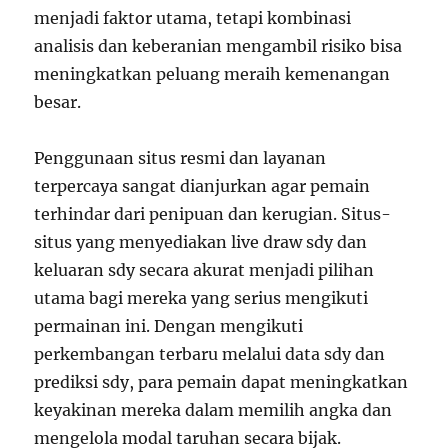
menjadi faktor utama, tetapi kombinasi
analisis dan keberanian mengambil risiko bisa
meningkatkan peluang meraih kemenangan
besar.
Penggunaan situs resmi dan layanan
terpercaya sangat dianjurkan agar pemain
terhindar dari penipuan dan kerugian. Situs-
situs yang menyediakan live draw sdy dan
keluaran sdy secara akurat menjadi pilihan
utama bagi mereka yang serius mengikuti
permainan ini. Dengan mengikuti
perkembangan terbaru melalui data sdy dan
prediksi sdy, para pemain dapat meningkatkan
keyakinan mereka dalam memilih angka dan
mengelola modal taruhan secara bijak.