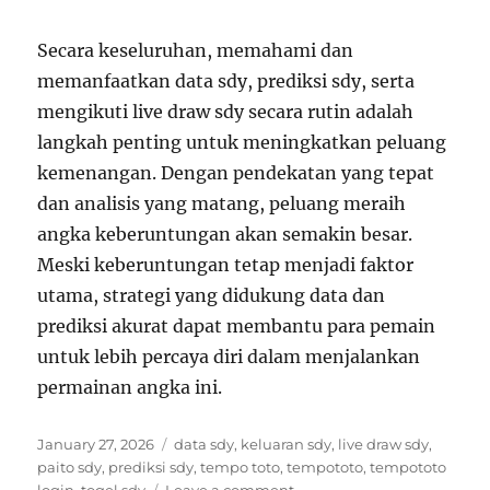
Secara keseluruhan, memahami dan
memanfaatkan data sdy, prediksi sdy, serta
mengikuti live draw sdy secara rutin adalah
langkah penting untuk meningkatkan peluang
kemenangan. Dengan pendekatan yang tepat
dan analisis yang matang, peluang meraih
angka keberuntungan akan semakin besar.
Meski keberuntungan tetap menjadi faktor
utama, strategi yang didukung data dan
prediksi akurat dapat membantu para pemain
untuk lebih percaya diri dalam menjalankan
permainan angka ini.
Posted
Tags
January 27, 2026
data sdy
,
keluaran sdy
,
live draw sdy
,
on
paito sdy
,
prediksi sdy
,
tempo toto
,
tempototo
,
tempototo
on