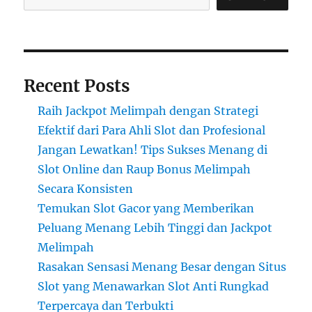
Recent Posts
Raih Jackpot Melimpah dengan Strategi
Efektif dari Para Ahli Slot dan Profesional
Jangan Lewatkan! Tips Sukses Menang di
Slot Online dan Raup Bonus Melimpah
Secara Konsisten
Temukan Slot Gacor yang Memberikan
Peluang Menang Lebih Tinggi dan Jackpot
Melimpah
Rasakan Sensasi Menang Besar dengan Situs
Slot yang Menawarkan Slot Anti Rungkad
Terpercaya dan Terbukti