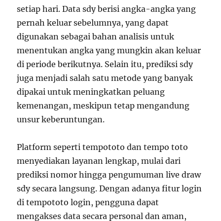
setiap hari. Data sdy berisi angka-angka yang
pernah keluar sebelumnya, yang dapat
digunakan sebagai bahan analisis untuk
menentukan angka yang mungkin akan keluar
di periode berikutnya. Selain itu, prediksi sdy
juga menjadi salah satu metode yang banyak
dipakai untuk meningkatkan peluang
kemenangan, meskipun tetap mengandung
unsur keberuntungan.
Platform seperti tempototo dan tempo toto
menyediakan layanan lengkap, mulai dari
prediksi nomor hingga pengumuman live draw
sdy secara langsung. Dengan adanya fitur login
di tempototo login, pengguna dapat
mengakses data secara personal dan aman,