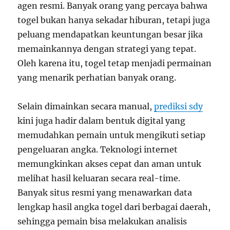
agen resmi. Banyak orang yang percaya bahwa
togel bukan hanya sekadar hiburan, tetapi juga
peluang mendapatkan keuntungan besar jika
memainkannya dengan strategi yang tepat.
Oleh karena itu, togel tetap menjadi permainan
yang menarik perhatian banyak orang.
Selain dimainkan secara manual,
prediksi sdy
kini juga hadir dalam bentuk digital yang
memudahkan pemain untuk mengikuti setiap
pengeluaran angka. Teknologi internet
memungkinkan akses cepat dan aman untuk
melihat hasil keluaran secara real-time.
Banyak situs resmi yang menawarkan data
lengkap hasil angka togel dari berbagai daerah,
sehingga pemain bisa melakukan analisis