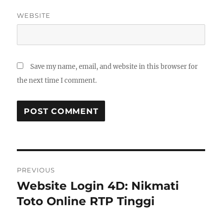
WEBSITE
Save my name, email, and website in this browser for
the next time I comment.
Post
PREVIOUS
navigation
Website Login 4D: Nikmati
Previous
post:
Toto Online RTP Tinggi