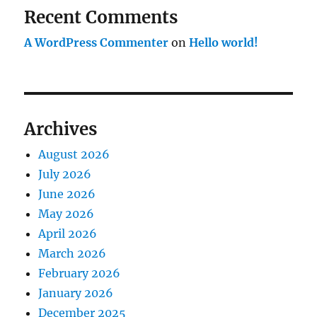
Recent Comments
A WordPress Commenter
on
Hello world!
Archives
August 2026
July 2026
June 2026
May 2026
April 2026
March 2026
February 2026
January 2026
December 2025