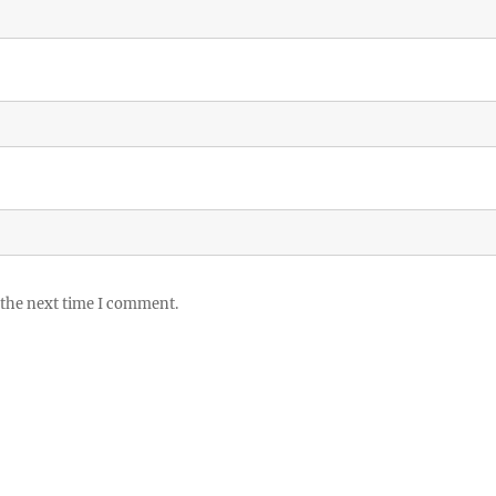
 the next time I comment.