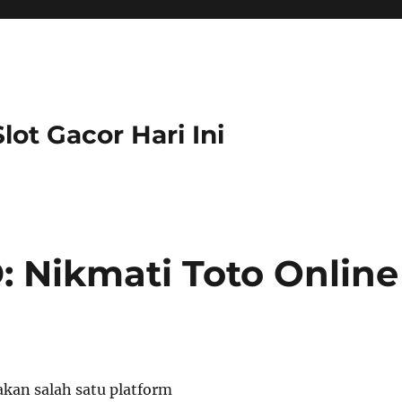
lot Gacor Hari Ini
: Nikmati Toto Online
an salah satu platform