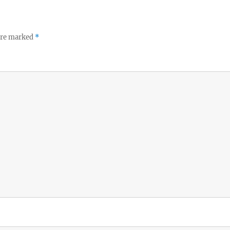
 are marked
*