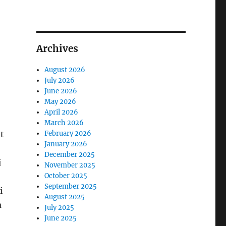
Archives
August 2026
July 2026
June 2026
May 2026
April 2026
March 2026
t
February 2026
January 2026
December 2025
i
November 2025
October 2025
September 2025
i
August 2025
a
July 2025
June 2025