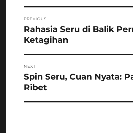
Post
PREVIOUS
navigation
Rahasia Seru di Balik Pe
Previous
post:
Ketagihan
NEXT
Spin Seru, Cuan Nyata: P
Next
post:
Ribet