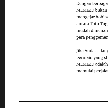
Dengan berbagai
MEME4D bukan ha
mengejar hobi 
antara Toto Tog
mudah dimenangi
para penggemar
Jika Anda seda
bermain yang sta
MEME4D adalah p
memulai perjal