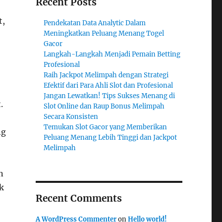
Recent Posts
t,
Pendekatan Data Analytic Dalam
Meningkatkan Peluang Menang Togel
Gacor
Langkah-Langkah Menjadi Pemain Betting
Profesional
Raih Jackpot Melimpah dengan Strategi
Efektif dari Para Ahli Slot dan Profesional
Jangan Lewatkan! Tips Sukses Menang di
.
Slot Online dan Raup Bonus Melimpah
Secara Konsisten
Temukan Slot Gacor yang Memberikan
ng
Peluang Menang Lebih Tinggi dan Jackpot
Melimpah
n
k
Recent Comments
A WordPress Commenter
on
Hello world!