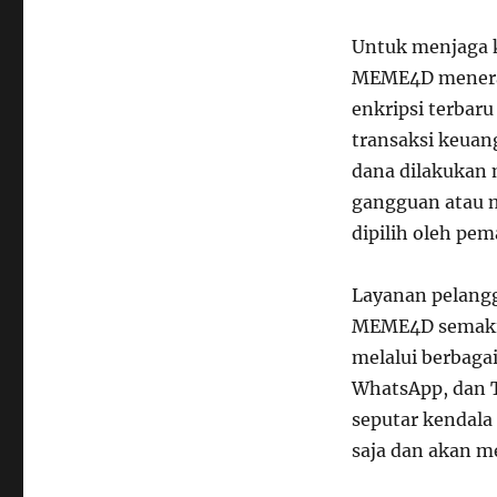
Untuk menjaga 
MEME4D menerap
enkripsi terbar
transaksi keuan
dana dilakukan 
gangguan atau m
dipilih oleh pe
Layanan pelang
MEME4D semakin
melalui berbaga
WhatsApp, dan 
seputar kendala 
saja dan akan m