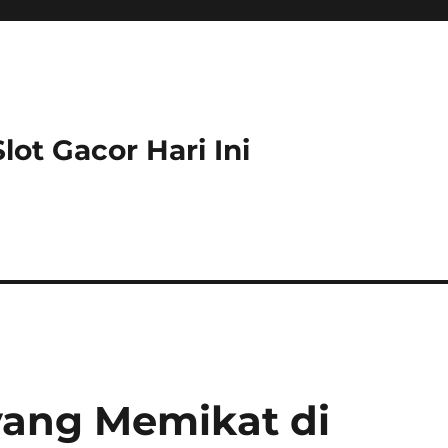
lot Gacor Hari Ini
yang Memikat di