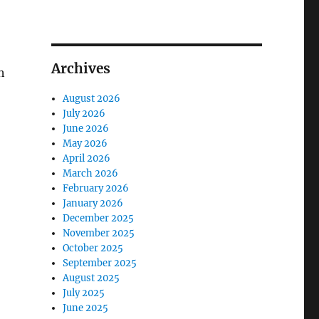
Archives
h
August 2026
July 2026
June 2026
May 2026
April 2026
March 2026
February 2026
January 2026
December 2025
November 2025
October 2025
September 2025
August 2025
July 2025
June 2025