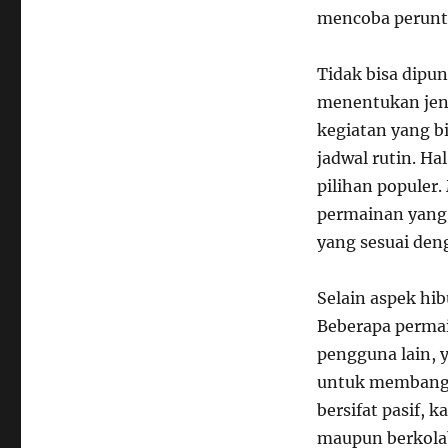
mencoba perunt
Tidak bisa dipu
menentukan jeni
kegiatan yang b
jadwal rutin. H
pilihan populer
permainan yang 
yang sesuai deng
Selain aspek hib
Beberapa perma
pengguna lain,
untuk membangun
bersifat pasif,
maupun berkolab