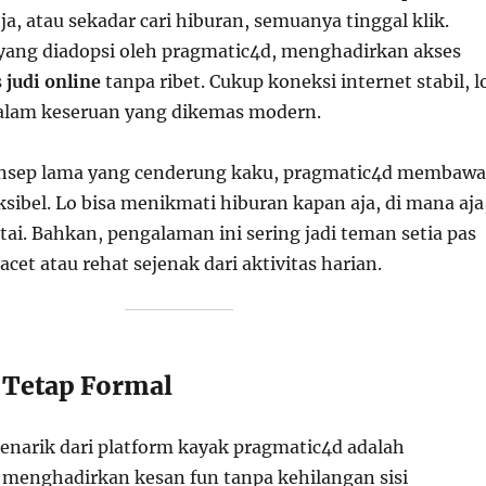
ja, atau sekadar cari hiburan, semuanya tinggal klik.
 yang diadopsi oleh pragmatic4d, menghadirkan akses
s
judi online
tanpa ribet. Cukup koneksi internet stabil, l
dalam keseruan yang dikemas modern.
nsep lama yang cenderung kaku, pragmatic4d membawa
ksibel. Lo bisa menikmati hiburan kapan aja, di mana aja
tai. Bahkan, pengalaman ini sering jadi teman setia pas
cet atau rehat sejenak dari aktivitas harian.
i Tetap Formal
menarik dari platform kayak pragmatic4d adalah
enghadirkan kesan fun tanpa kehilangan sisi