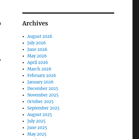
Archives
o
August 2026
July 2026
June 2026
May 2026
,
April 2026
March 2026
February 2026
January 2026
December 2025
November 2025
October 2025
September 2025
August 2025
July 2025
June 2025
May 2025