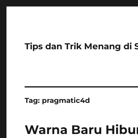
Tips dan Trik Menang di S
Tag:
pragmatic4d
Warna Baru Hibur