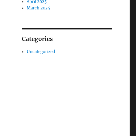
April 2025
March 2025
Categories
Uncategorized