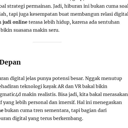
oal strategi permainan. Jadi, hiburan ini bukan cuma soa
ah, tapi juga kesempatan buat membangun relasi digital
in
judi online
terasa lebih hidup, karena ada sentuhan
bikin suasana makin seru.
 Depan
ran digital jelas punya potensi besar. Nggak menutup
adiran teknologi kayak AR dan VR bakal bikin
atic4d makin realistis. Bisa jadi, kita bakal merasakan
if yang lebih personal dan imersif. Hal ini menegaskan
ne
bukan cuma tren sementara, tapi bagian dari
buran digital yang terus berkembang.