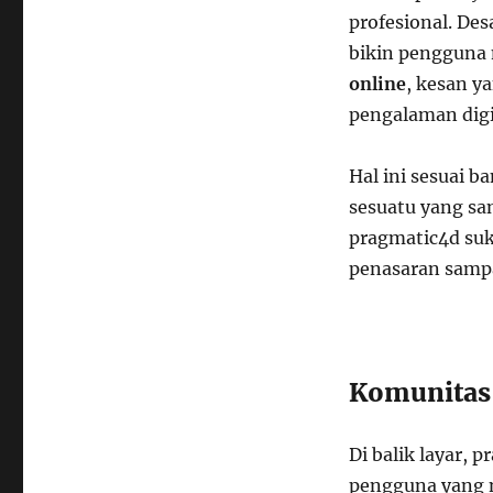
profesional. Des
bikin pengguna 
online
, kesan y
pengalaman digit
Hal ini sesuai 
sesuatu yang san
pragmatic4d suk
penasaran sampa
Komunitas
Di balik layar, 
pengguna yang n