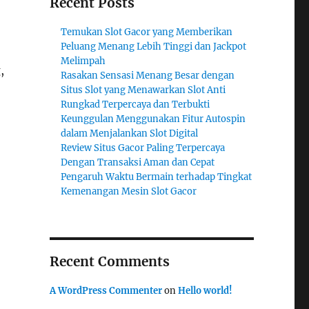
Recent Posts
Temukan Slot Gacor yang Memberikan
Peluang Menang Lebih Tinggi dan Jackpot
Melimpah
,
Rasakan Sensasi Menang Besar dengan
Situs Slot yang Menawarkan Slot Anti
Rungkad Terpercaya dan Terbukti
Keunggulan Menggunakan Fitur Autospin
dalam Menjalankan Slot Digital
Review Situs Gacor Paling Terpercaya
Dengan Transaksi Aman dan Cepat
Pengaruh Waktu Bermain terhadap Tingkat
Kemenangan Mesin Slot Gacor
Recent Comments
A WordPress Commenter
on
Hello world!