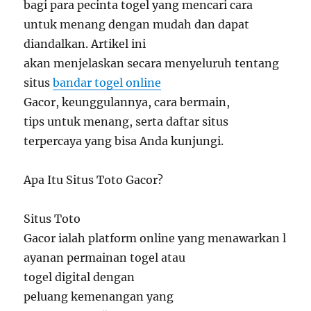
bagi para pecinta togel yang mencari cara
untuk menang dengan mudah dan dapat
diandalkan. Artikel ini
akan menjelaskan secara menyeluruh tentang
situs
bandar togel online
Gacor, keunggulannya, cara bermain,
tips untuk menang, serta daftar situs
terpercaya yang bisa Anda kunjungi.
Apa Itu Situs Toto Gacor?
Situs Toto
Gacor ialah platform online yang menawarkan l
ayanan permainan togel atau
togel digital dengan
peluang kemenangan yang