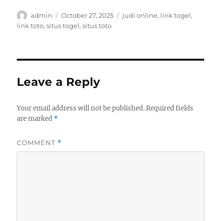
Author
Posted
Tags
admin
October 27, 2025
judi online
,
link togel
,
on
link toto
,
situs togel
,
situs toto
Leave a Reply
Your email address will not be published.
Required fields
are marked
*
COMMENT
*