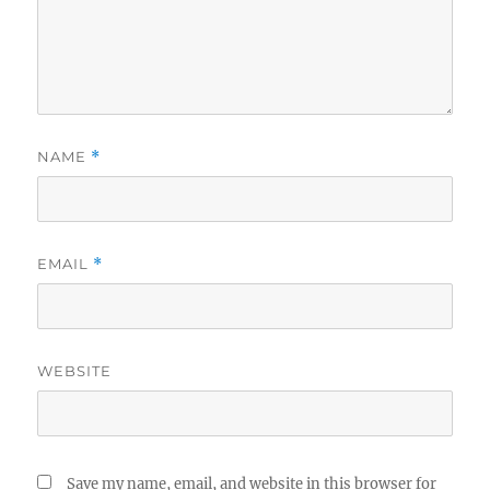
NAME
*
EMAIL
*
WEBSITE
Save my name, email, and website in this browser for