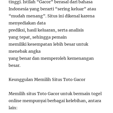
tinggi. Istilah “Gacor” berasal dari bahasa
Indonesia yang berarti “sering keluar” atau
“mudah menang”. Situs ini dikenal karena
menyediakan data
prediksi, hasil keluaran, serta analisis
yang tepat, sehingga pemain
memiliki kesempatan lebih besar untuk
menebak angka
yang benar dan memperoleh kemenangan
besar.
Keunggulan Memilih Situs Toto Gacor
Memilih situs Toto Gacor untuk bermain togel
online mempunyai berbagai kelebihan, antara
lain: